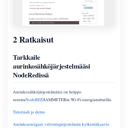
2 Ratkaisut
Tarkkaile
aurinkosähköjärjestelmääsi
NodeRedissä
Aurinkosähköjärjestelmääsi on helppo
seurata
NodeRED
IAMMETERin Wi-Fi-energiamittarilla.
Tutoriaali ja demo
Aurinkoenergian valvontajärjestelmän kytkentäkaavio