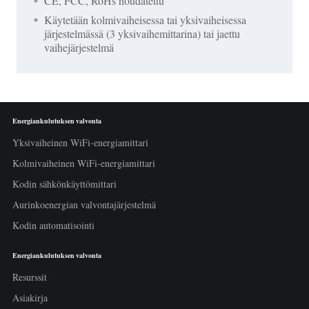
CE, FCC, RoHs noudatettu
Käytetään kolmivaiheisessa tai yksivaiheisessa
järjestelmässä (3 yksivaihemittarina) tai jaettu
vaihejärjestelmä
Energiankulutuksen valvonta
Yksivaiheinen WiFi-energiamittari
Kolmivaiheinen WiFi-energiamittari
Kodin sähkönkäyttömittari
Aurinkoenergian valvontajärjestelmä
Kodin automatisointi
Energiankulutuksen valvonta
Resurssit
Asiakirja