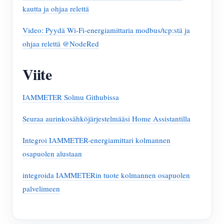
kautta ja ohjaa relettä
Video: Pyydä Wi-Fi-energiamittaria modbus/tcp:stä ja
ohjaa relettä @NodeRed
Viite
IAMMETER Solmu Githubissa
Seuraa aurinkosähköjärjestelmääsi Home Assistantilla
Integroi IAMMETER-energiamittari kolmannen
osapuolen alustaan
integroida IAMMETERin tuote kolmannen osapuolen
palvelimeen