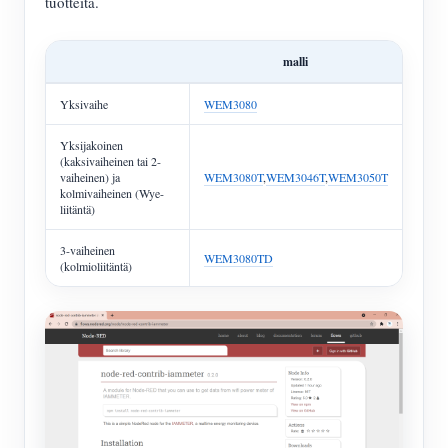
tuotteita.
malli
Yksivaihe
WEM3080
Yksijakoinen
(kaksivaiheinen tai 2-
vaiheinen) ja
WEM3080T
,
WEM3046T
,
WEM3050T
kolmivaiheinen (Wye-
liitäntä)
3-vaiheinen
WEM3080TD
(kolmioliitäntä)