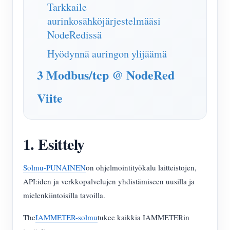
IAMMETER Simulaattori
Tarkkaile
aurinkosähköjärjestelmääsi
Virtuaalimittari
NodeRedissä
Energian ennuste- ja simulointijärjestelmä
Hyödynnä auringon ylijäämä
Sovellukset
3 Modbus/tcp @ NodeRed
Aurinkosähköjärjestelmän energianäyttö
Store
Viite
Sähkönkulutuksen seuranta
Resurssit
PV-lämmittimen ohjausjärjestelmä
Tuotteen pika-aloitus
Yhteisö
1. Esittely
Kodin automatisointi
Asiakirja
Kehittäjä
Tehdasenergian valvonta
Opetusvideo
Solmu-PUNAINEN
on ohjelmointityökalu laitteistojen,
Tutkia
Ottaa yhteyttä
API:iden ja verkkopalvelujen yhdistämiseen uusilla ja
FAQ
Palkinto-ohjelma
Meistä
mielenkiintoisilla tavoilla.
Uutiset
The
IAMMETER-solmu
tukee kaikkia IAMMETERin
Blogit