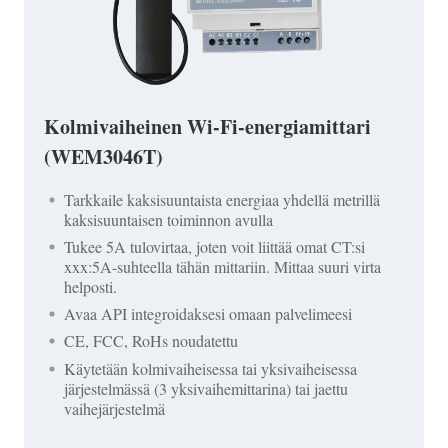
Kolmivaiheinen Wi-Fi-energiamittari
(WEM3046T)
Tarkkaile kaksisuuntaista energiaa yhdellä metrillä
kaksisuuntaisen toiminnon avulla
Tukee 5A tulovirtaa, joten voit liittää omat CT:si
xxx:5A-suhteella tähän mittariin. Mittaa suuri virta
helposti.
Avaa API integroidaksesi omaan palvelimeesi
CE, FCC, RoHs noudatettu
Käytetään kolmivaiheisessa tai yksivaiheisessa
järjestelmässä (3 yksivaihemittarina) tai jaettu
vaihejärjestelmä