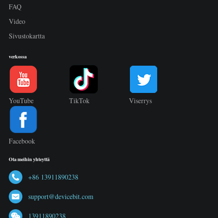
FAQ
Video
Sivustokartta
verkossa
YouTube
TikTok
Viserrys
Facebook
Ota meihin yhteyttä
+86 13911890238
support@devicebit.com
13911890238