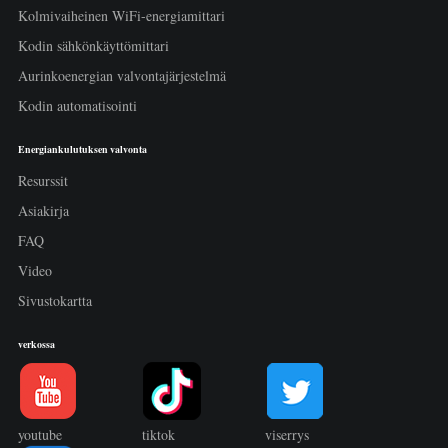
Kolmivaiheinen WiFi-energiamittari
Kodin sähkönkäyttömittari
Aurinkoenergian valvontajärjestelmä
Kodin automatisointi
Energiankulutuksen valvonta
Resurssit
Asiakirja
FAQ
Video
Sivustokartta
verkossa
youtube
tiktok
viserrys