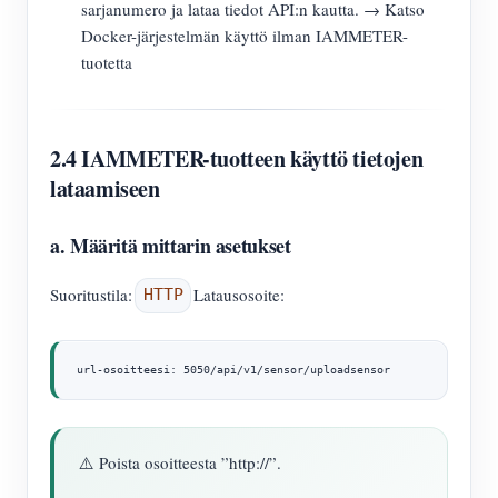
sarjanumero ja lataa tiedot API:n kautta. → Katso
Docker-järjestelmän käyttö ilman IAMMETER-
tuotetta
2.4 IAMMETER-tuotteen käyttö tietojen
lataamiseen
a. Määritä mittarin asetukset
Suoritustila:
Latausosoite:
HTTP
url-osoitteesi: 5050/api/v1/sensor/uploadsensor
⚠️ Poista osoitteesta ”http://”.