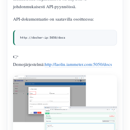
johdonmukaisesti API-pyynnöissä.
API-dokumentaatio on saatavilla osoitteessa:
http://docker-ip:5050/docs
👉
Demojärjestelmä:
http://laoliu.iammeter.com:5050/docs