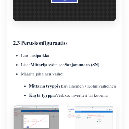
2.3 Peruskonfiguraatio
paikka
Luo uusi
.
Mittari
Sarjanumero (SN)
Lisää
ja syötä sen
.
Määritä jokainen vaihe:
Mittarin tyyppi
Yksivaiheinen / Kolmivaiheinen
Käytä tyyppiä
Verkko, invertteri tai kuorma