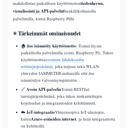
tiedonkeruu,
mahdollistaa paikallisen käyttöönoton
visualisointi ja API-palvelut
henkilökohtaisilla
palvelimilla, kuten Raspberry Pillä.
⭐ Tärkeimmät ominaisuudet
itse isännöity käyttöönotto
🏠
: Toimii täysin
paikallisilla palvelimilla (esim. Raspberry Pi). Tukee
käyttöönottoa
avoimen lähdekoodin
reititinjärjestelmät
, joka tarjoaa sekä WLAN-
yhteyden IAMMETER-mittareille että itse
isännöidyn valvontaympäristön.
Avoin API-palvelin
🔗
Toimii RESTful-
taustajärjestelmänä, joka tukee mukautettujen
kojelaudan ja integraatioiden kehittämistä.
IoT-integraatio
☁️
Yhteensopiva IoT-alustojen,
Azure-esineiden internet
kuten
, ja lisää integraatioita
on kehitteillä.