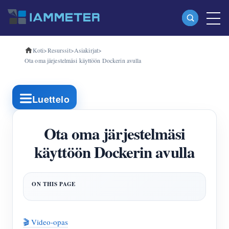
Koti
>
Resurssit
>
Asiakirjat
>
Tuotteet
Ota oma järjestelmäsi käyttöön Dockerin avulla
Yksivaiheinen Wi-Fi-energiamittari (WEM3080)
Kolmivaiheinen Wi-Fi-energiamittari (WEM3080T)
Luettelo
Kolmivaiheinen Wi-Fi-energiamittari (WEM3046T)
Ota oma järjestelmäsi
Kolmivaiheinen Wi-Fi-energiamittari (WEM3050T)
käyttöön Dockerin avulla
WiFi-virranohjain
IAMMETER Cloud Pro
Itsepalvelupalvelu
EV laturi
🎬 Video-opas