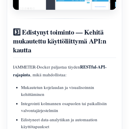
3️⃣ Edistynyt toiminto — Kehitä
mukautettu käyttöliittymä API:n
kautta
RESTful-API-
IAMMETER-Docker paljastaa täyden
rajapinta
, mikä mahdollistaa:
Mukautetun kojelaudan ja visualisoinnin
kehittäminen
Integrointi kolmannen osapuolen tai paikallisiin
valvontajärjestelmiin
Edistyneet data-analytiikan ja automaation
käyttötapaukset