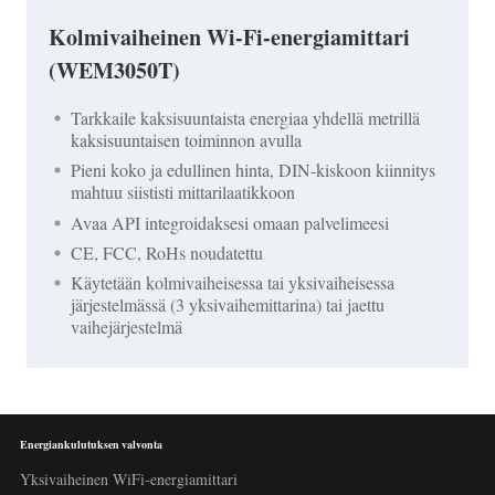
Kolmivaiheinen Wi-Fi-energiamittari
(WEM3050T)
Tarkkaile kaksisuuntaista energiaa yhdellä metrillä
kaksisuuntaisen toiminnon avulla
Pieni koko ja edullinen hinta, DIN-kiskoon kiinnitys
mahtuu siististi mittarilaatikkoon
Avaa API integroidaksesi omaan palvelimeesi
CE, FCC, RoHs noudatettu
Käytetään kolmivaiheisessa tai yksivaiheisessa
järjestelmässä (3 yksivaihemittarina) tai jaettu
vaihejärjestelmä
Energiankulutuksen valvonta
Yksivaiheinen WiFi-energiamittari