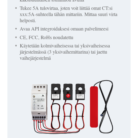
Tukee 5A tulovirtaa, joten voit liittää omat CT:si
xxx:5A-suhteella tähän mittariin. Mittaa suuri virta
helposti.
Avaa API integroidaksesi omaan palvelimeesi
CE, FCC, RoHs noudatettu
Käytetään kolmivaiheisessa tai yksivaiheisessa
järjestelmässä (3 yksivaihemittarina) tai jaettu
vaihejärjestelmä