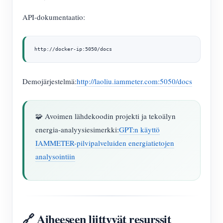
API-dokumentaatio:
http://docker-ip:5050/docs
Demojärjestelmä:
http://laoliu.iammeter.com:5050/docs
🧩 Avoimen lähdekoodin projekti ja tekoälyn
energia-analyysiesimerkki:
GPT:n käyttö
IAMMETER-pilvipalveluiden energiatietojen
analysointiin
🔗 Aiheeseen liittyvät resurssit