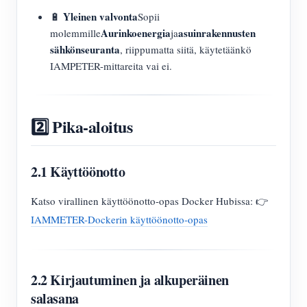
Yleinen valvonta
🔋
Sopii
Aurinkoenergia
asuinrakennusten
molemmille
ja
sähkönseuranta
, riippumatta siitä, käytetäänkö
IAMPETER-mittareita vai ei.
2️⃣ Pika-aloitus
2.1 Käyttöönotto
Katso virallinen käyttöönotto-opas Docker Hubissa: 👉
IAMMETER-Dockerin käyttöönotto-opas
2.2 Kirjautuminen ja alkuperäinen
salasana