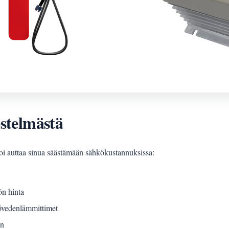
estelmästä
 voi auttaa sinua säästämään sähkökustannuksissa:
ön hinta
liövedenlämmittimet
en