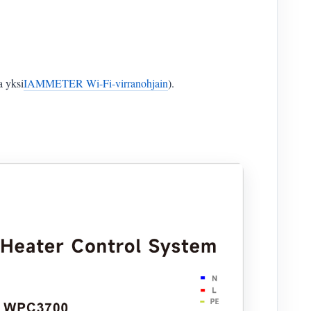
a yksi
IAMMETER Wi-Fi-virranohjain
).