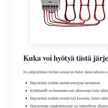
Kuka voi hyötyä tästä järj
Jos järjestelmäsi täyttää seuraavat ehdot, tämä ratkaisu
Järjestelmä sisältää aurinkoenergian tuotannon
Syöttötariffi on huomattavasti alhaisempi kuin sähk
Järjestelmä sisältää resistiivisiä kuormia, kuten säi
Järjestelmän omakulutusaste on suhteellisen alhain