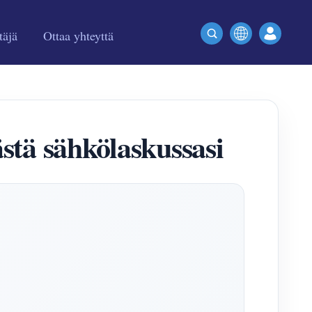
täjä
Ottaa yhteyttä
stä sähkölaskussasi