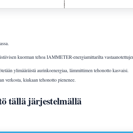
assa.
tiivisen kuorman tehoa IAMMETER-energiamittarilta vastaanotettujen v
ötetään ylimääräistä aurinkoenergiaa, lämmittimen tehonotto kasvaisi.
aan verkosta, kiukaan tehonotto pienenee.
ö tällä järjestelmällä