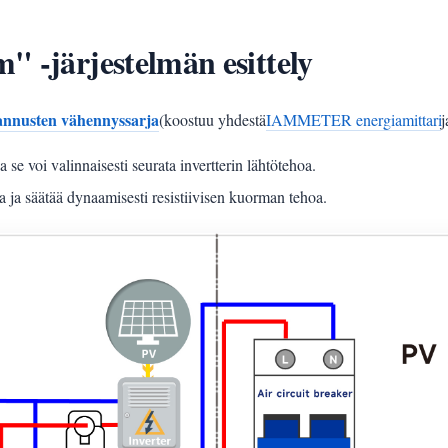
" -järjestelmän esittely
annusten vähennyssarja
(koostuu yhdestä
IAMMETER energiamittari
j
 se voi valinnaisesti seurata invertterin lähtötehoa.
a ja säätää dynaamisesti resistiivisen kuorman tehoa.