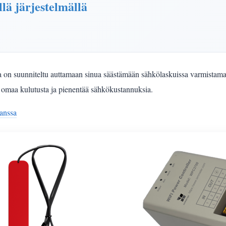
lä järjestelmällä
a on suunniteltu auttamaan sinua säästämään sähkölaskuissa varmistamal
 omaa kulutusta ja pienentää sähkökustannuksia.
anssa