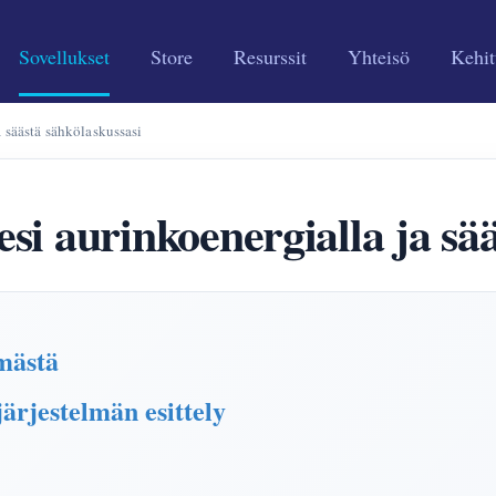
Sovellukset
Store
Resurssit
Yhteisö
Kehit
 säästä sähkölaskussasi
si aurinkoenergialla ja sää
lmästä
ärjestelmän esittely