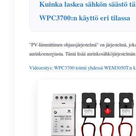
Kuinka laskea sähkön säästö täl
WPC3700:n käyttö eri tilassa
"PV-lämmittimen ohjausjärjestelmä" on järjestelmä, jok
aurinkoenergiasta. Tämä lisää aurinkosähköjärjestelmän
Videoesitys: WPC3700 toimii yhdessä WEM3050T:n k