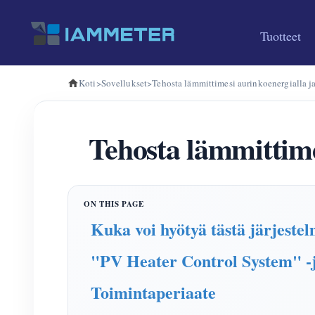
Tuotteet
Koti
>
Sovellukset
>
Tehosta lämmittimesi aurinkoenergialla ja
Tehosta lämmittime
Kuka voi hyötyä tästä järjeste
"PV Heater Control System" -j
Toimintaperiaate