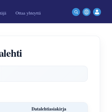
täjä
Ottaa yhteyttä
alehti
Datalehtiasiakirja