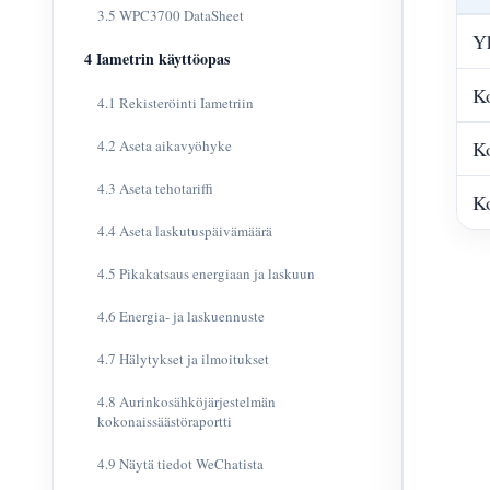
3.5 WPC3700 DataSheet
Yk
4 Iametrin käyttöopas
Ko
4.1 Rekisteröinti Iametriin
4.2 Aseta aikavyöhyke
Ko
4.3 Aseta tehotariffi
Ko
4.4 Aseta laskutuspäivämäärä
4.5 Pikakatsaus energiaan ja laskuun
4.6 Energia- ja laskuennuste
4.7 Hälytykset ja ilmoitukset
4.8 Aurinkosähköjärjestelmän
kokonaissäästöraportti
4.9 Näytä tiedot WeChatista