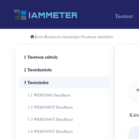
Tuotteet
Koti
>
Resurssit
>
Asiakirjat
>
Tuotteen datalehti
1 Tuotteen esittely
2 Tuoteluettelo
3 Tuotetiedot
3.1 WEM3080 DataSheet
3.2 WEM3080T DataSheet
Katso
3.3 WEM3046T DataSheet
3.4 WEM3050T DataSheet