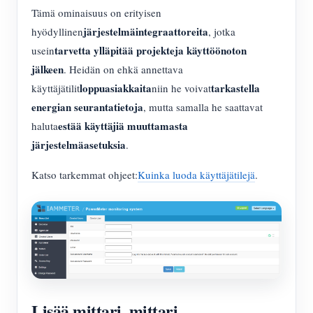
Tämä ominaisuus on erityisen
järjestelmäintegraattoreita
hyödyllinen
, jotka
tarvetta ylläpitää projekteja käyttöönoton
usein
jälkeen
. Heidän on ehkä annettava
loppuasiakkaita
tarkastella
käyttäjätilit
niin he voivat
energian seurantatietoja
, mutta samalla he saattavat
estää käyttäjiä muuttamasta
haluta
järjestelmäasetuksia
.
Katso tarkemmat ohjeet:
Kuinka luoda käyttäjätilejä
.
Lisää mittari, mittari