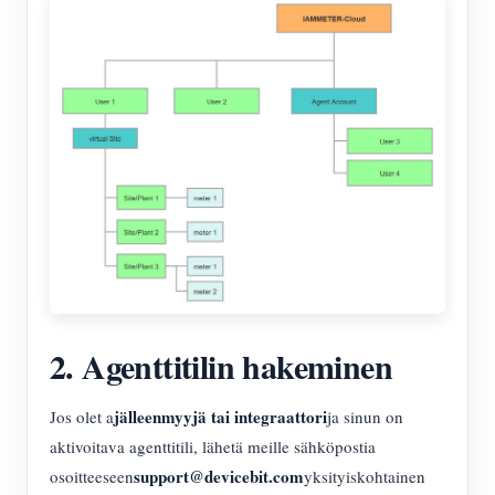
2. Agenttitilin hakeminen
jälleenmyyjä tai integraattori
Jos olet a
ja sinun on
aktivoitava agenttitili, lähetä meille sähköpostia
support@devicebit.com
osoitteeseen
yksityiskohtainen