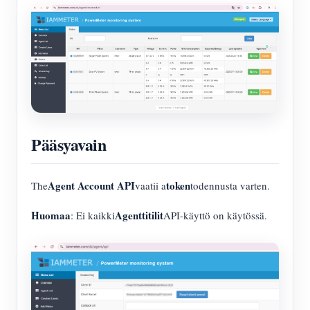
Pääsyavain
Agent Account API
token
The
vaatii a
todennusta varten.
Huomaa
Agenttitilit
: Ei kaikki
API-käyttö on käytössä.