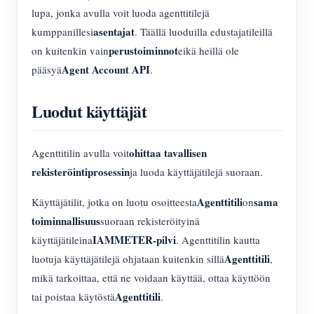
lupa, jonka avulla voit luoda agenttitilejä
asentajat
kumppanillesi
. Täällä luoduilla edustajatileillä
perustoiminnot
on kuitenkin vain
eikä heillä ole
Agent Account API
pääsyä
.
Luodut käyttäjät
ohittaa tavallisen
Agenttitilin avulla voit
rekisteröintiprosessin
ja luoda käyttäjätilejä suoraan.
Agenttitili
sama
Käyttäjätilit, jotka on luotu osoitteesta
on
toiminnallisuus
suoraan rekisteröityinä
IAMMETER-pilvi
käyttäjätileina
. Agenttitilin kautta
Agenttitili
luotuja käyttäjätilejä ohjataan kuitenkin sillä
,
mikä tarkoittaa, että ne voidaan käyttää, ottaa käyttöön
Agenttitili
tai poistaa käytöstä
.