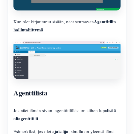
Agenttitilin
Kun olet kirjautunut sisään, näet seuraavan
hallintaliittymä
.
Agenttilista
lisää
Jos näet tämän sivun, agenttitililläsi on siihen lupa
aliagenttitilit
.
jakelija
Esimerkiksi, jos olet a
, sinulla on yleensä tämä