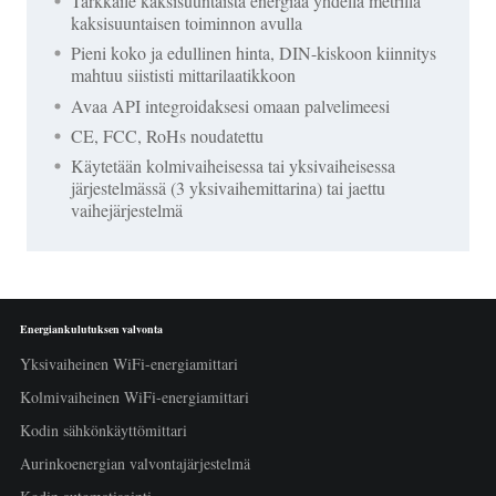
Tarkkaile kaksisuuntaista energiaa yhdellä metrillä
kaksisuuntaisen toiminnon avulla
Pieni koko ja edullinen hinta, DIN-kiskoon kiinnitys
mahtuu siististi mittarilaatikkoon
Avaa API integroidaksesi omaan palvelimeesi
CE, FCC, RoHs noudatettu
Käytetään kolmivaiheisessa tai yksivaiheisessa
järjestelmässä (3 yksivaihemittarina) tai jaettu
vaihejärjestelmä
Energiankulutuksen valvonta
Yksivaiheinen WiFi-energiamittari
Kolmivaiheinen WiFi-energiamittari
Kodin sähkönkäyttömittari
Aurinkoenergian valvontajärjestelmä