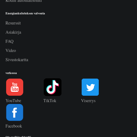
Kodin automatisointi
Energiankulutuksen valvonta
Resurssit
Asiakirja
FAQ
Video
Sivustokartta
verkossa
YouTube
TikTok
Viserrys
Facebook