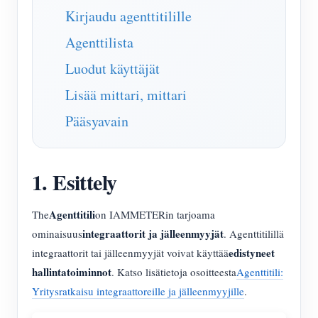
IAMMETER Simulaattori
Kirjaudu agenttitilille
Virtuaalimittari
Agenttilista
Energian ennuste- ja simulointijärjestelmä
Luodut käyttäjät
Sovellukset
Lisää mittari, mittari
Aurinkosähköjärjestelmän energianäyttö
Pääsyavain
Store
Sähkönkulutuksen seuranta
Resurssit
PV-lämmittimen ohjausjärjestelmä
1. Esittely
Tuotteen pika-aloitus
Yhteisö
Kodin automatisointi
Asiakirja
Kehittäjä
Agenttitili
The
on IAMMETERin tarjoama
Tehdasenergian valvonta
Opetusvideo
integraattorit ja jälleenmyyjät
ominaisuus
. Agenttitilillä
Tutkia
Ottaa yhteyttä
edistyneet
integraattorit tai jälleenmyyjät voivat käyttää
FAQ
Palkinto-ohjelma
Meistä
hallintatoiminnot
. Katso lisätietoja osoitteesta
Agenttitili:
Uutiset
Yritysratkaisu integraattoreille ja jälleenmyyjille
.
Blogit