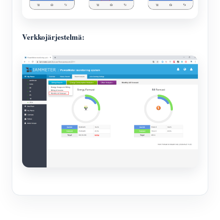
Verkkojärjestelmä: