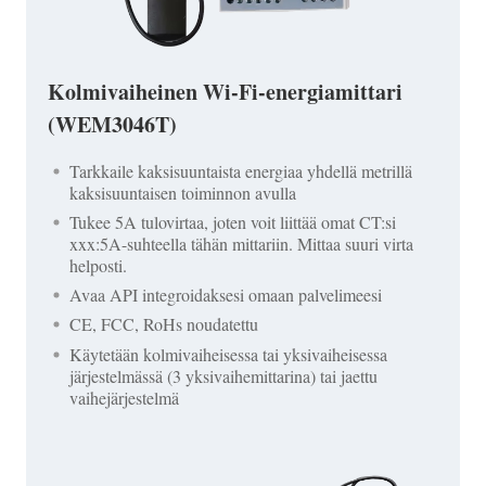
Kolmivaiheinen Wi-Fi-energiamittari
(WEM3046T)
Tarkkaile kaksisuuntaista energiaa yhdellä metrillä
kaksisuuntaisen toiminnon avulla
Tukee 5A tulovirtaa, joten voit liittää omat CT:si
xxx:5A-suhteella tähän mittariin. Mittaa suuri virta
helposti.
Avaa API integroidaksesi omaan palvelimeesi
CE, FCC, RoHs noudatettu
Käytetään kolmivaiheisessa tai yksivaiheisessa
järjestelmässä (3 yksivaihemittarina) tai jaettu
vaihejärjestelmä