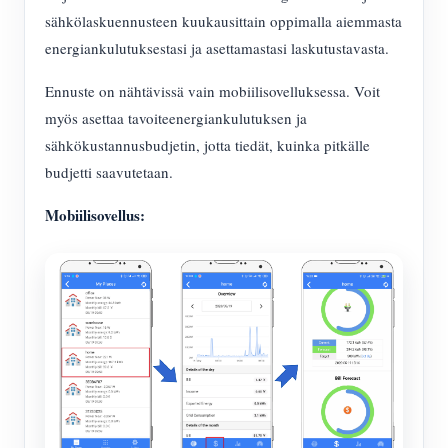
IAMMETER Simulaattori
sähkölaskuennusteen kuukausittain oppimalla aiemmasta
Virtuaalimittari
energiankulutuksestasi ja asettamastasi laskutustavasta.
Energian ennuste- ja simulointijärjestelmä
Ennuste on nähtävissä vain mobiilisovelluksessa. Voit
myös asettaa tavoiteenergiankulutuksen ja
Sovellukset
sähkökustannusbudjetin, jotta tiedät, kuinka pitkälle
Aurinkosähköjärjestelmän energianäyttö
Store
budjetti saavutetaan.
Sähkönkulutuksen seuranta
Resurssit
Mobiilisovellus:
PV-lämmittimen ohjausjärjestelmä
Tuotteen pika-aloitus
Yhteisö
Kodin automatisointi
Asiakirja
Kehittäjä
Tehdasenergian valvonta
Opetusvideo
Tutkia
Ottaa yhteyttä
FAQ
Palkinto-ohjelma
Meistä
Uutiset
Blogit