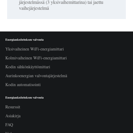
järjestelmässä (3 yksivaihemittarina) tai jaettu
vaihejärjestelmä
Energiankulutuksen valvonta
Yksivaiheinen WiFi-energiamittari
Kolmivaiheinen WiFi-energiamittari
Kodin sähkönkäyttömittari
Aurinkoenergian valvontajärjestelmä
Kodin automatisointi
Energiankulutuksen valvonta
Resurssit
Asiakirja
FAQ