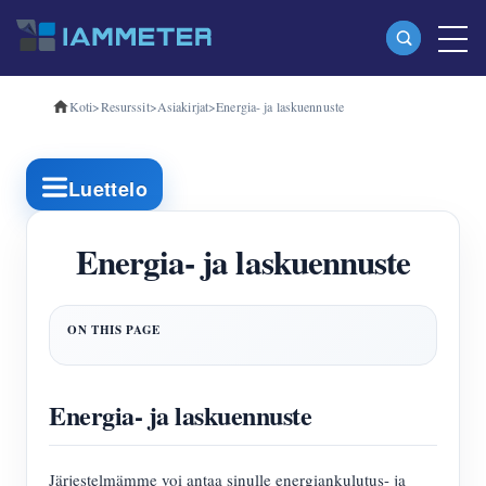
Koti
>
Resurssit
>
Asiakirjat
>
Energia- ja laskuennuste
Tuotteet
Yksivaiheinen Wi-Fi-energiamittari (WEM3080)
Luettelo
Kolmivaiheinen Wi-Fi-energiamittari (WEM3080T)
Kolmivaiheinen Wi-Fi-energiamittari (WEM3046T)
Energia- ja laskuennuste
Kolmivaiheinen Wi-Fi-energiamittari (WEM3050T)
WiFi-virranohjain
IAMMETER Cloud Pro
Energia- ja laskuennuste
Itsepalvelupalvelu
EV laturi
Järjestelmämme voi antaa sinulle energiankulutus- ja