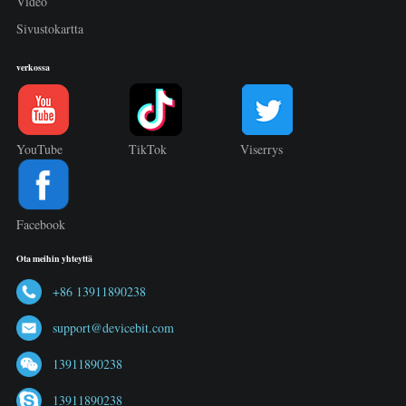
Video
Sivustokartta
verkossa
YouTube
TikTok
Viserrys
Facebook
Ota meihin yhteyttä
+86 13911890238
support@devicebit.com
13911890238
13911890238