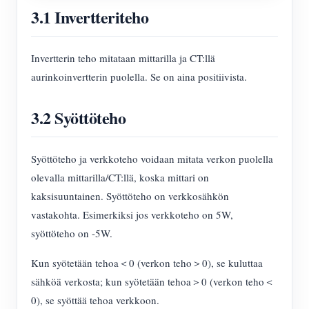
3.1 Invertteriteho
Invertterin teho mitataan mittarilla ja CT:llä
aurinkoinvertterin puolella. Se on aina positiivista.
3.2 Syöttöteho
Syöttöteho ja verkkoteho voidaan mitata verkon puolella
olevalla mittarilla/CT:llä, koska mittari on
kaksisuuntainen. Syöttöteho on verkkosähkön
vastakohta. Esimerkiksi jos verkkoteho on 5W,
syöttöteho on -5W.
Kun syötetään tehoa＜0 (verkon teho＞0), se kuluttaa
sähköä verkosta; kun syötetään tehoa＞0 (verkon teho＜
0), se syöttää tehoa verkkoon.