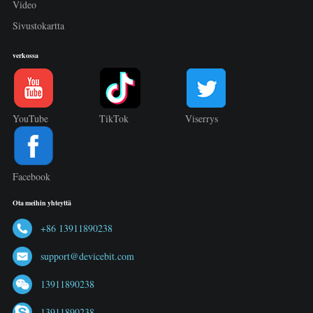
Video
Sivustokartta
verkossa
YouTube
TikTok
Viserrys
Facebook
Ota meihin yhteyttä
+86 13911890238
support@devicebit.com
13911890238
13911890238