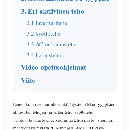
IAMMETER Simulaattori
3. Eri aktiivinen teho
Virtuaalimittari
3.1 Invertteriteho
Energian ennuste- ja simulointijärjestelmä
3.2 Syöttöteho
Sovellukset
3.3 AC-tallennusteho
Aurinkosähköjärjestelmän energianäyttö
Store
3.4 Latausteho
Sähkönkulutuksen seuranta
Resurssit
Video-opetusohjelmat
PV-lämmittimen ohjausjärjestelmä
Tuotteen pika-aloitus
Yhteisö
Viite
Kodin automatisointi
Asiakirja
Kehittäjä
Tehdasenergian valvonta
Opetusvideo
Tutkia
Ottaa yhteyttä
Ennen kuin näet aurinkosähköjärjestelmäsi erityyppisten
FAQ
Palkinto-ohjelma
Meistä
aktiivisten tehojen (invertteriteho, syöttöteho,
Uutiset
vaihtovirtavarastoteho, kuormitusteho) näytöt, sinun on
Blogit
määritettävä mittarisi/CT-tyyppisi IAMMETERissä.