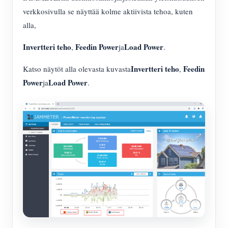
verkkosivulla se näyttää kolme aktiivista tehoa, kuten
alla,
Invertteri teho
Feedin Power
Load Power
,
ja
.
Invertteri teho
Feedin
Katso näytöt alla olevasta kuvasta
,
Power
Load Power
ja
.