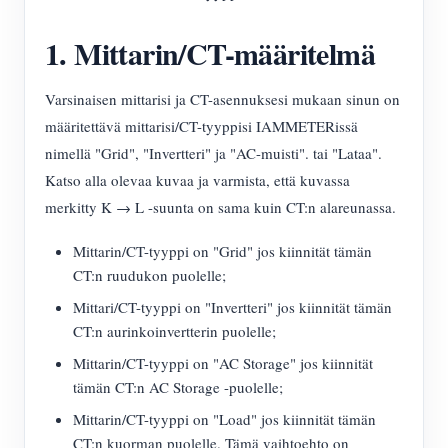
1. Mittarin/CT-määritelmä
Varsinaisen mittarisi ja CT-asennuksesi mukaan sinun on
määritettävä mittarisi/CT-tyyppisi IAMMETERissä
nimellä "Grid", "Invertteri" ja "AC-muisti". tai "Lataa".
Katso alla olevaa kuvaa ja varmista, että kuvassa
merkitty K → L -suunta on sama kuin CT:n alareunassa.
Mittarin/CT-tyyppi on "Grid" jos kiinnität tämän
CT:n ruudukon puolelle;
Mittari/CT-tyyppi on "Invertteri" jos kiinnität tämän
CT:n aurinkoinvertterin puolelle;
Mittarin/CT-tyyppi on "AC Storage" jos kiinnität
tämän CT:n AC Storage -puolelle;
Mittarin/CT-tyyppi on "Load" jos kiinnität tämän
CT:n kuorman puolelle. Tämä vaihtoehto on