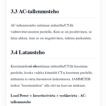
3.3 AC-tallennusteho
AC-tallennusteho mitataan mittarilla/CT:llä
vaihtovirtavaraston puolella. Kun se on positiivinen, se
lataa akkua. kun se on negatiivinen, taikina purkautuu.
3.4 Latausteho
ei ole
Kuormateho
mitataan mittarilla/CT:llä kuorman
puolelta, koska vaikka kiinnität CT:n kuorman puolelle,
mittausta ei oteta huomioon laskennassa. IAMMETER
laskee "kuormatehon" alla olevan kaavan mukaan,
Load Power = Invertterivirta + verkkovirta - AC-
tallennusteho