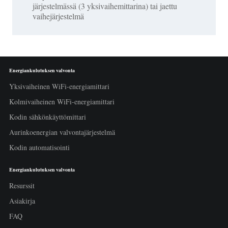
järjestelmässä (3 yksivaihemittarina) tai jaettu
vaihejärjestelmä
Energiankulutuksen valvonta
Yksivaiheinen WiFi-energiamittari
Kolmivaiheinen WiFi-energiamittari
Kodin sähkönkäyttömittari
Aurinkoenergian valvontajärjestelmä
Kodin automatisointi
Energiankulutuksen valvonta
Resurssit
Asiakirja
FAQ