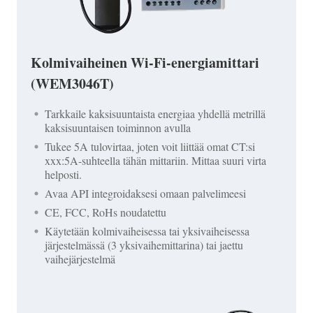
Kolmivaiheinen Wi-Fi-energiamittari
(WEM3046T)
Tarkkaile kaksisuuntaista energiaa yhdellä metrillä
kaksisuuntaisen toiminnon avulla
Tukee 5A tulovirtaa, joten voit liittää omat CT:si
xxx:5A-suhteella tähän mittariin. Mittaa suuri virta
helposti.
Avaa API integroidaksesi omaan palvelimeesi
CE, FCC, RoHs noudatettu
Käytetään kolmivaiheisessa tai yksivaiheisessa
järjestelmässä (3 yksivaihemittarina) tai jaettu
vaihejärjestelmä