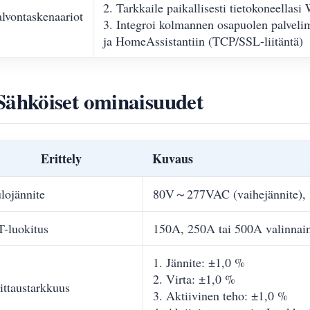
2. Tarkkaile paikallisesti tietokoneellasi
lvontaskenaariot
3. Integroi kolmannen osapuolen palveli
ja HomeAssistantiin (TCP/SSL-liitäntä)
Sähköiset ominaisuudet
Erittely
Kuvaus
lojännite
80V～277VAC (vaihejännite), 
-luokitus
150A, 250A tai 500A valinnai
1. Jännite: ±1,0 %
2. Virta: ±1,0 %
ttaustarkkuus
3. Aktiivinen teho: ±1,0 %