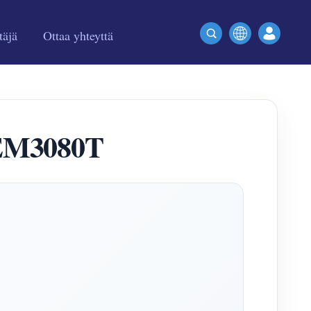
täjä
Ottaa yhteyttä
WEM3080T