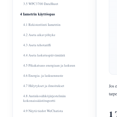
3.5 WPC3700 DataSheet
4 Iametrin käyttöopas
4.1 Rekisteröinti Iametriin
4.2 Aseta aikavyöhyke
4.3 Aseta tehotariffi
4.4 Aseta laskutuspäivämäärä
4.5 Pikakatsaus energiaan ja laskuun
4.6 Energia- ja laskuennuste
Jos 
4.7 Hälytykset ja ilmoitukset
tarpe
4.8 Aurinkosähköjärjestelmän
kokonaissäästöraportti
1 
4.9 Näytä tiedot WeChatista