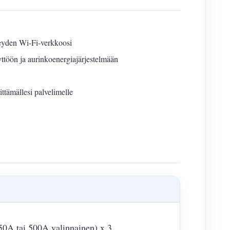
eyden Wi-Fi-verkkoosi
äyttöön ja aurinkoenergiajärjestelmään
ittämällesi palvelimelle
50A tai 500A valinnainen) x 3