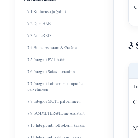
Va
7.1 Kotiavustaja (ydin)
7.2 OpenHAB
7.3 NodeRED
3 
7.4 Home Assistant & Grafana
7.5 Integroi PV-lähtöön
7.6 Integroi Solax-portaaliin
7.7 Integroi kolmannen osapuolen
Tu
palvelimeen
CT
7.8 Integroi MQTT-palvelimeen
7.9 IAMMETER@Home Assistant
7.10 Integrointi ioBrokerin kanssa
Mi
7.11 Integrointi zabbixin kanssa