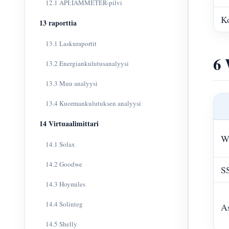
12.1 API:IAMMETER-pilvi
K
13 raporttia
13.1 Laskuraportit
6 
13.2 Energiankulutusanalyysi
13.3 Muu analyysi
13.4 Kuormankulutuksen analyysi
14 Virtuaalimittari
W
14.1 Solax
14.2 Goodwe
S
14.3 Hoymiles
14.4 Solinteg
As
14.5 Shelly