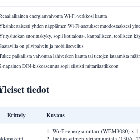
Reaaliaikainen energianvalvonta Wi-Fi-verkkosi kautta
Yksinkertaisesti yhden näppäimen Wi-Fi-asetukset muodostaaksesi yht
Yritysluokan suorituskyky, sopii kotitalous-, kaupalliseen, teolliseen k
Saatavilla on pilvipalvelu ja mobiilisovellus
Tukee paikallista valvontaa lähiverkon kautta tai tietojen lataamista määr
2-napainen DIN-kiskoasennus sopii siististi mittarilaatikkoon
Yleiset tiedot
Erittely
Kuvaus
1. Wi-Fi-energiamittari (WEM3080) x 1
kiopaketti
2. Jaetun ytimen virtamuuntaja (150A, 2