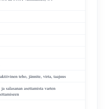
i
ktiivinen teho, jännite, virta, taajuus
ja salasanan asettamista varten
settamiseen