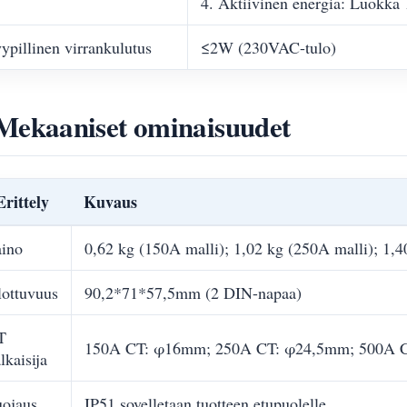
4. Aktiivinen energia: Luokka
ypillinen virrankulutus
≤2W (230VAC-tulo)
Mekaaniset ominaisuudet
Erittely
Kuvaus
aino
0,62 kg (150A malli); 1,02 kg (250A malli); 1,4
ottuvuus
90,2*71*57,5mm (2 DIN-napaa)
T
150A CT: φ16mm; 250A CT: φ24,5mm; 500A 
lkaisija
uojaus
IP51 sovelletaan tuotteen etupuolelle