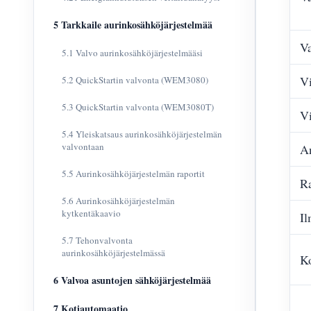
5 Tarkkaile aurinkosähköjärjestelmää
V
5.1 Valvo aurinkosähköjärjestelmääsi
Vi
5.2 QuickStartin valvonta (WEM3080)
5.3 QuickStartin valvonta (WEM3080T)
Vi
5.4 Yleiskatsaus aurinkosähköjärjestelmän
valvontaan
A
5.5 Aurinkosähköjärjestelmän raportit
Ra
5.6 Aurinkosähköjärjestelmän
kytkentäkaavio
Il
5.7 Tehonvalvonta
aurinkosähköjärjestelmässä
K
6 Valvoa asuntojen sähköjärjestelmää
7 Kotiautomaatio