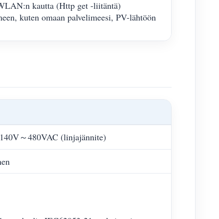
 WLAN:n kautta (Http get -liitäntä)
meen, kuten omaan palvelimeesi, PV-lähtöön
140V～480VAC (linjajännite)
nen