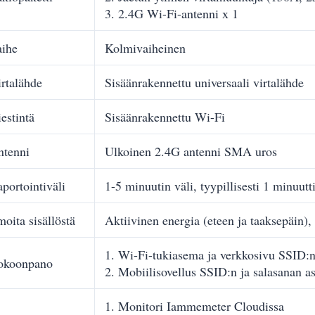
3. 2.4G Wi-Fi-antenni x 1
aihe
Kolmivaiheinen
rtalähde
Sisäänrakennettu universaali virtalähde
estintä
Sisäänrakennettu Wi-Fi
ntenni
Ulkoinen 2.4G antenni SMA uros
portointiväli
1-5 minuutin väli, tyypillisesti 1 minuutt
moita sisällöstä
Aktiivinen energia (eteen ja taaksepäin), a
1. Wi-Fi-tukiasema ja verkkosivu SSID:n 
okoonpano
2. Mobiilisovellus SSID:n ja salasanan a
1. Monitori Iammemeter Cloudissa