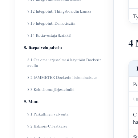
7.12 Integrointi Thingsboardin kanssa
Ty
7.13 Integrointi Domoticziin
7.14 Kotiavustaja (kaikki)
4 
8. Itsepalvelupalvelu
8.1 Ota oma järjestelmäsi käyttöön Dockerin
avulla
8.2 IAMMETER-Dockerin lisäominaisuus
P
8.3 Kehitä oma järjestelmäsi
Ul
9. Muut
C
9.1 Paikallinen valvonta
ha
9.2 Kaksois-CT-ratkaisu
S