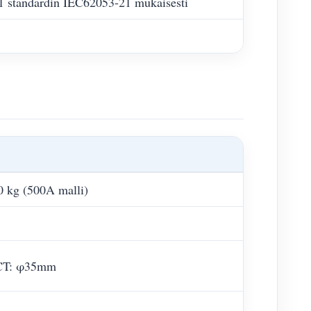
 1 standardin IEC62053-21 mukaisesti
0 kg (500A malli)
CT: φ35mm