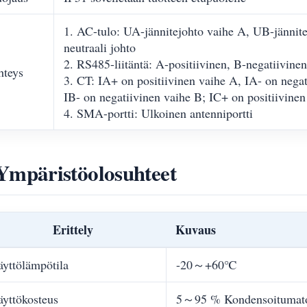
1. AC-tulo: UA-jännitejohto vaihe A, UB-jännit
neutraali johto
2. RS485-liitäntä: A-positiivinen, B-negatiivinen
hteys
3. CT: IA+ on positiivinen vaihe A, IA- on negat
IB- on negatiivinen vaihe B; IC+ on positiivinen
4. SMA-portti: Ulkoinen antenniportti
Ympäristöolosuhteet
Erittely
Kuvaus
yttölämpötila
-20～+60℃
yttökosteus
5～95 % Kondensoitumato