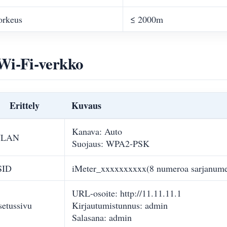
orkeus
≤ 2000m
Wi-Fi-verkko
Erittely
Kuvaus
Kanava: Auto
LAN
Suojaus: WPA2-PSK
SID
iMeter_xxxxxxxxxx(8 numeroa sarjanumer
URL-osoite: http://11.11.11.1
etussivu
Kirjautumistunnus: admin
Salasana: admin