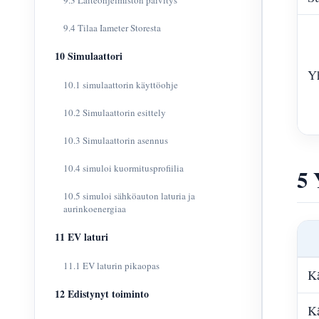
9.3 Laiteohjelmiston päivitys
9.4 Tilaa Iameter Storesta
10 Simulaattori
Y
10.1 simulaattorin käyttöohje
10.2 Simulaattorin esittely
10.3 Simulaattorin asennus
10.4 simuloi kuormitusprofiilia
5 
10.5 simuloi sähköauton laturia ja
aurinkoenergiaa
11 EV laturi
11.1 EV laturin pikaopas
Kä
12 Edistynyt toiminto
Kä