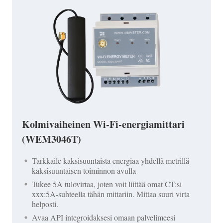
Kolmivaiheinen Wi-Fi-energiamittari
(WEM3046T)
Tarkkaile kaksisuuntaista energiaa yhdellä metrillä
kaksisuuntaisen toiminnon avulla
Tukee 5A tulovirtaa, joten voit liittää omat CT:si
xxx:5A-suhteella tähän mittariin. Mittaa suuri virta
helposti.
Avaa API integroidaksesi omaan palvelimeesi