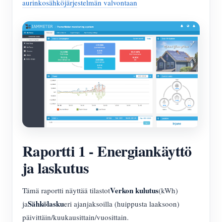
aurinkosähköjärjestelmän valvontaan
Raportti 1 - Energiankäyttö
ja laskutus
Verkon kulutus
Tämä raportti näyttää tilastot
(kWh)
Sähkölasku
ja
eri ajanjaksoilla (huippusta laaksoon)
päivittäin/kuukausittain/vuosittain.