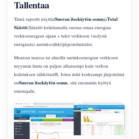
Tallentaa
Suoran itsekäytön osuus
Total
Tämä raportti näyttää
ja
Säästö
(Säästöt kuluttamalla suoraa omaa energiaa
verkkoenergian sijaan + tulot verkkoon viedystä
energiasta) aurinkosähköjärjestelmästäsi.
Monissa maissa tai alueilla aurinkoenergian verkkoon
myynnin hinta on paljon alhaisempi kuin verkon
kulutuksen sähkötariffi. Joten mitä korkeampi järjestelmä
Suoran itsekäytön osuus
on
, sitä enemmän hyötyä
omistajalle.