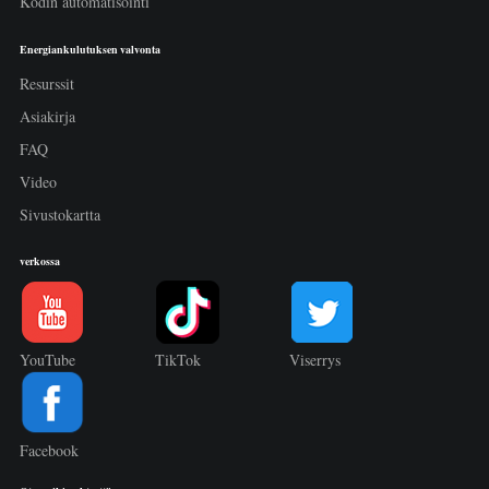
Kodin automatisointi
Energiankulutuksen valvonta
Resurssit
Asiakirja
FAQ
Video
Sivustokartta
verkossa
YouTube
TikTok
Viserrys
Facebook