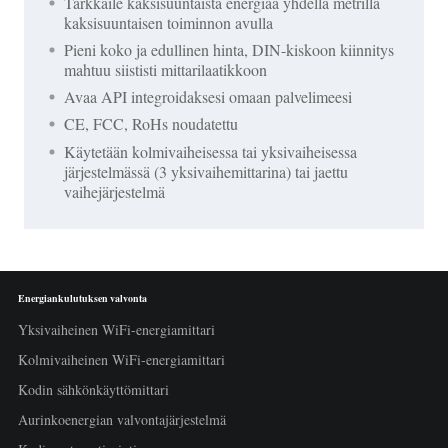
Tarkkaile kaksisuuntaista energiaa yhdellä metrillä
kaksisuuntaisen toiminnon avulla
Pieni koko ja edullinen hinta, DIN-kiskoon kiinnitys
mahtuu siististi mittarilaatikkoon
Avaa API integroidaksesi omaan palvelimeesi
CE, FCC, RoHs noudatettu
Käytetään kolmivaiheisessa tai yksivaiheisessa
järjestelmässä (3 yksivaihemittarina) tai jaettu
vaihejärjestelmä
Energiankulutuksen valvonta
Yksivaiheinen WiFi-energiamittari
Kolmivaiheinen WiFi-energiamittari
Kodin sähkönkäyttömittari
Aurinkoenergian valvontajärjestelmä