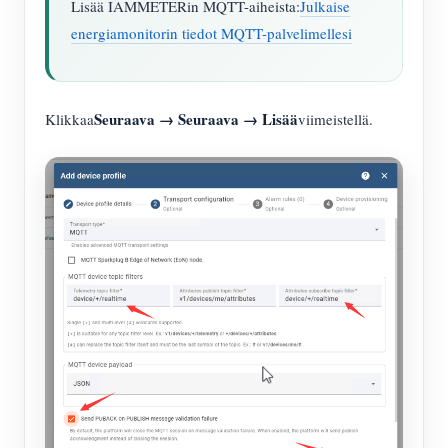
Lisää IAMMETERin MQTT-aiheista:
Julkaise
energiamonitorin tiedot MQTT-palvelimellesi
Seuraava → Seuraava → Lisää
Klikkaa
viimeistellä.