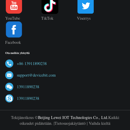
YouTube
TikTok
Viserrys
Facebook
Ota meihin yhteyttä
+86 13911890238
support@devicebit.com
13911890238
13911890238
Tekijänoikeus ©
Beijing Lewei IOT Technologies Co., Ltd.
Kaikki
oikeudet pidätetään. |
Tietosuojakäytäntö
|
Vaihda kieltä