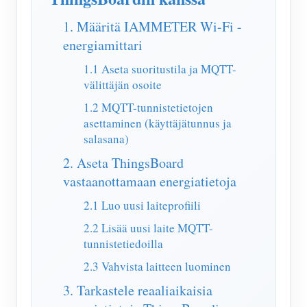
IAMMETER Simulaattori
1. Määritä IAMMETER Wi-Fi -
Virtuaalimittari
energiamittari
Energian ennuste- ja simulointijärjestelmä
1.1 Aseta suoritustila ja MQTT-
välittäjän osoite
Sovellukset
1.2 MQTT-tunnistetietojen
Aurinkosähköjärjestelmän energianäyttö
Store
asettaminen (käyttäjätunnus ja
salasana)
Sähkönkulutuksen seuranta
Resurssit
2. Aseta ThingsBoard
PV-lämmittimen ohjausjärjestelmä
Tuotteen pika-aloitus
Yhteisö
vastaanottamaan energiatietoja
Kodin automatisointi
Asiakirja
Kehittäjä
2.1 Luo uusi laiteprofiili
Tehdasenergian valvonta
Opetusvideo
2.2 Lisää uusi laite MQTT-
Tutkia
Ottaa yhteyttä
tunnistetiedoilla
FAQ
Palkinto-ohjelma
Meistä
2.3 Vahvista laitteen luominen
Uutiset
3. Tarkastele reaaliaikaisia
Blogit