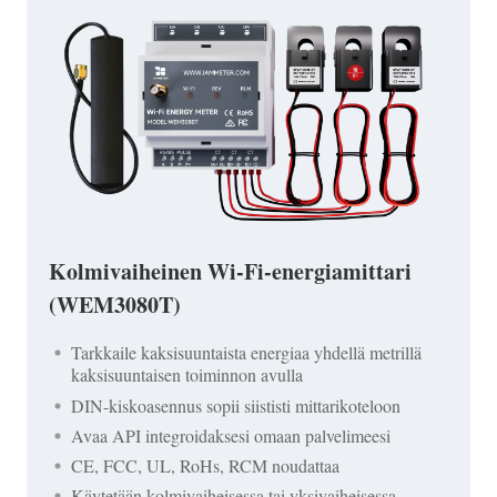
Kolmivaiheinen Wi-Fi-energiamittari
(WEM3080T)
Tarkkaile kaksisuuntaista energiaa yhdellä metrillä
kaksisuuntaisen toiminnon avulla
DIN-kiskoasennus sopii siististi mittarikoteloon
Avaa API integroidaksesi omaan palvelimeesi
CE, FCC, UL, RoHs, RCM noudattaa
Käytetään kolmivaiheisessa tai yksivaiheisessa