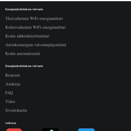
Energiankulutuksen valvonta
Yksivaiheinen WiFi-energiamittari
Kolmivaiheinen WiFi-energiamittari
Kodin sähkönkäyttömittari
Aurinkoenergian valvontajärjestelmä
Kodin automatisointi
Energiankulutuksen valvonta
Resurssit
Asiakirja
FAQ
Video
Sivustokartta
verkossa