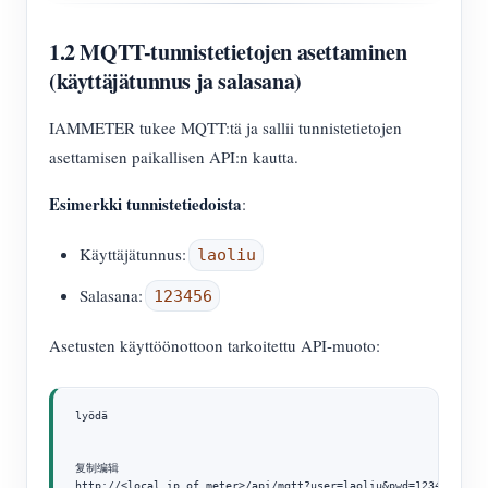
1.2 MQTT-tunnistetietojen asettaminen
(käyttäjätunnus ja salasana)
IAMMETER tukee MQTT:tä ja sallii tunnistetietojen
asettamisen paikallisen API:n kautta.
Esimerkki tunnistetiedoista
:
Käyttäjätunnus:
laoliu
Salasana:
123456
Asetusten käyttöönottoon tarkoitettu API-muoto:
lyödä

复制编辑

http://<local_ip_of_meter>/api/mqtt?user=laoliu&pwd=123456