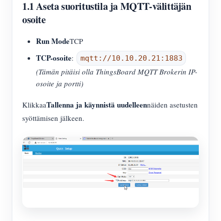
1.1 Aseta suoritustila ja MQTT-välittäjän
osoite
Run Mode
TCP
TCP-osoite
:
mqtt://10.10.20.21:1883
(Tämän pitäisi olla ThingsBoard MQTT Brokerin IP-
osoite ja portti)
Tallenna ja käynnistä uudelleen
Klikkaa
näiden asetusten
syöttämisen jälkeen.