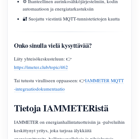
⚙️ Ihanteellinen aurinkosähköjärjestelmiin, kodin
automaatioon ja energiatarkastuksiin
🔐 Suojattu viestintä MQTT-tunnistetietojen kautta
Onko sinulla vielä kysyttävää?
Liity yhteisökeskusteluun: 👉
https://imeter.club/topic/462
Tai tutustu viralliseen oppaaseen: 👉
IAMMETER MQTT
-integraatiodokumentaatio
Tietoja IAMMETERistä
IAMMETER on energianhallintatuotteisiin ja -palveluihin
keskittynyt yritys, joka tarjoaa älykkäitä
energiamittareita, hallintasovelluksia ja pilvialustoja.