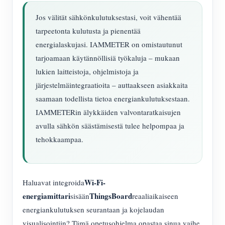
Jos välität sähkönkulutuksestasi, voit vähentää
tarpeetonta kulutusta ja pienentää
energialaskujasi. IAMMETER on omistautunut
tarjoamaan käytännöllisiä työkaluja – mukaan
lukien laitteistoja, ohjelmistoja ja
järjestelmäintegraatioita – auttaakseen asiakkaita
saamaan todellista tietoa energiankulutuksestaan.
IAMMETERin älykkäiden valvontaratkaisujen
avulla sähkön säästämisestä tulee helpompaa ja
tehokkaampaa.
Wi-Fi-
Haluavat integroida
energiamittari
ThingsBoard
sisään
reaaliaikaiseen
energiankulutuksen seurantaan ja kojelaudan
visualisointiin? Tämä opetusohjelma opastaa sinua vaihe