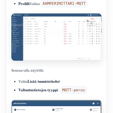
Profiili
Valitse
AAMPERIMITTARI-MQTT
Seuraavalla näytöllä:
Lisää tunnistetiedot
Valita
Valtuutustietojen tyyppi
:
MQTT-perus