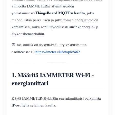
vaiheelta IAMMETERin älymittareiden
ThingsBoard MQTT:n kautta
yhdistämisessä
, joka
mahdollistaa paikallisen ja pilvettömän energiatietojen
keräämisen, mikä sopii täydellisesti aurinkoenergia- ja
älykotiskenaarioihin.
💬 Jos sinulla on kysyttävää, liity keskusteluun
osoitteessa: 👉
https://imeter.club/topic/462
1. Määritä IAMMETER Wi-Fi -
energiamittari
Käytä IAMMETER-älykkään energiamittarisi paikallista
IP-osoitetta selaimen kautta.