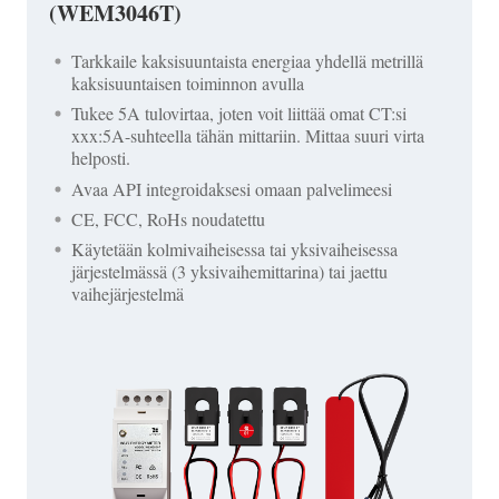
(WEM3046T)
Tarkkaile kaksisuuntaista energiaa yhdellä metrillä
kaksisuuntaisen toiminnon avulla
Tukee 5A tulovirtaa, joten voit liittää omat CT:si
xxx:5A-suhteella tähän mittariin. Mittaa suuri virta
helposti.
Avaa API integroidaksesi omaan palvelimeesi
CE, FCC, RoHs noudatettu
Käytetään kolmivaiheisessa tai yksivaiheisessa
järjestelmässä (3 yksivaihemittarina) tai jaettu
vaihejärjestelmä