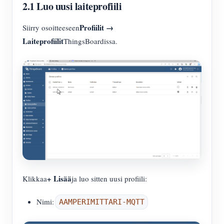
2.1 Luo uusi laiteprofiili
Profiilit →
Siirry osoitteeseen
Laiteprofiilit
ThingsBoardissa.
+ Lisää
Klikkaa
ja luo sitten uusi profiili:
Nimi:
AAMPERIMITTARI-MQTT