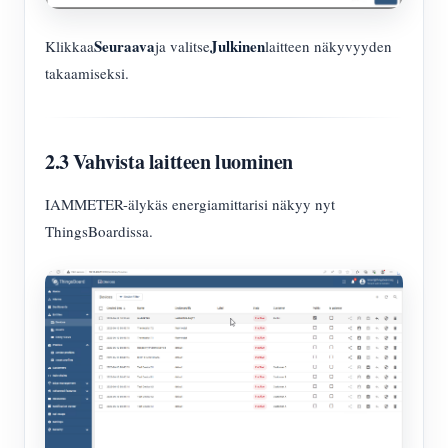
Seuraava
Julkinen
Klikkaa
ja valitse
laitteen näkyvyyden
takaamiseksi.
2.3 Vahvista laitteen luominen
IAMMETER-älykäs energiamittarisi näkyy nyt
ThingsBoardissa.