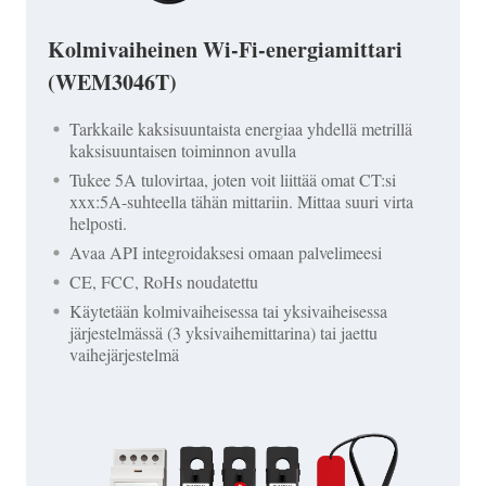
Kolmivaiheinen Wi-Fi-energiamittari
(WEM3046T)
Tarkkaile kaksisuuntaista energiaa yhdellä metrillä
kaksisuuntaisen toiminnon avulla
Tukee 5A tulovirtaa, joten voit liittää omat CT:si
xxx:5A-suhteella tähän mittariin. Mittaa suuri virta
helposti.
Avaa API integroidaksesi omaan palvelimeesi
CE, FCC, RoHs noudatettu
Käytetään kolmivaiheisessa tai yksivaiheisessa
järjestelmässä (3 yksivaihemittarina) tai jaettu
vaihejärjestelmä