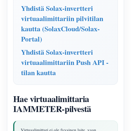
IAMMETER Simulaattori
Yhdistä Solax-invertteri
Virtuaalimittari
virtuaalimittariin pilvitilan
Energian ennuste- ja simulointijärjestelmä
kautta (SolaxCloud/Solax-
Sovellukset
Portal)
Aurinkosähköjärjestelmän energianäyttö
Store
Yhdistä Solax-invertteri
Sähkönkulutuksen seuranta
virtuaalimittariin Push API -
Resurssit
tilan kautta
PV-lämmittimen ohjausjärjestelmä
Tuotteen pika-aloitus
Yhteisö
Kodin automatisointi
Asiakirja
Kehittäjä
Tehdasenergian valvonta
Hae virtuaalimittaria
Opetusvideo
Tutkia
Ottaa yhteyttä
IAMMETER-pilvestä
FAQ
Palkinto-ohjelma
Meistä
Uutiset
Blogit
Virtuaalimittari ei ole fyysinen laite, vaan