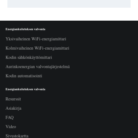
Energiankulutuksen valvonta
Yksivaiheinen WiFi-energiamittari
Kolmivaiheinen WiFi-energiamittari
Kodin sähkönkäyttömittari
Aurinkoenergian valvontajärjestelmä
Kodin automatisointi
Energiankulutuksen valvonta
Resurssit
Asiakirja
FAQ
Video
Sivustokartta