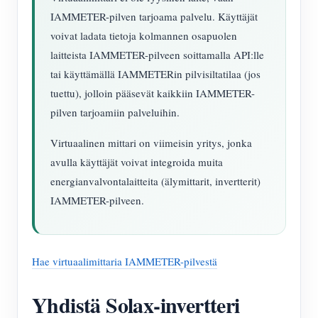
IAMMETER-pilven tarjoama palvelu. Käyttäjät
voivat ladata tietoja kolmannen osapuolen
laitteista IAMMETER-pilveen soittamalla API:lle
tai käyttämällä IAMMETERin pilvisiltatilaa (jos
tuettu), jolloin pääsevät kaikkiin IAMMETER-
pilven tarjoamiin palveluihin.
Virtuaalinen mittari on viimeisin yritys, jonka
avulla käyttäjät voivat integroida muita
energianvalvontalaitteita (älymittarit, invertterit)
IAMMETER-pilveen.
Hae virtuaalimittaria IAMMETER-pilvestä
Yhdistä Solax-invertteri