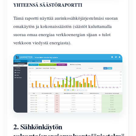
YHTEENSÄ SÄÄSTÖRAPORTTI
Tämä raportti näyttää aurinkosähköjärjestelmäsi suoran
omakäytön ja kokonaissäästön (säästöt kuluttamalla
suoraa omaa energiaa verkkoenergian sijaan + tulot
verkkoon viedystä energiasta).
2. Sähkönkäytön
valvonta/energianvalvontajärjestelmä