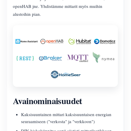
openHAB jne. Yhdistämme mittarit myös muihin
alustoihin pian.
Avainominaisuudet
Kaksisuuntainen mittari kaksisuuntaisen energian
seuraamiseen ("verkosta" ja "verkkoon")
DIN-kiskokiinnitys sopii siististi mittarilaatikkoon