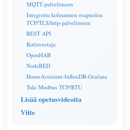
MQTT-palvelimeen
Integroitu kolmannen osapuolen
TCP/TLS/http-palvelimeen
REST API
Kotiavustaja
OpenHAB
NodeRED
HomeAssistant-InfluxDB-Grafana
Tuki Modbus TCP/RTU
Lisää opetusvideoita
Viite