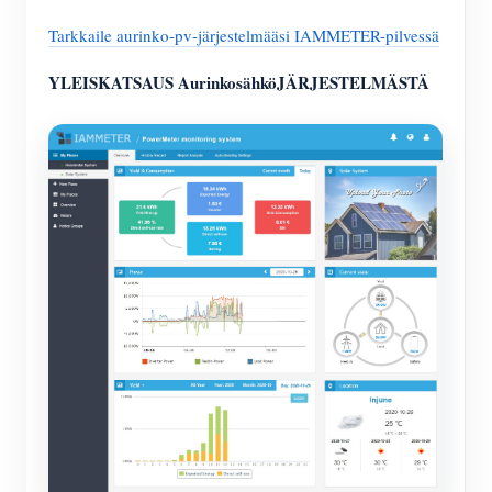
Tarkkaile aurinko-pv-järjestelmääsi IAMMETER-pilvessä
YLEISKATSAUS AurinkosähköJÄRJESTELMÄSTÄ