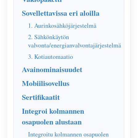
IAMMETER Simulaattori
Sovellettavissa eri aloilla
Virtuaalimittari
1. Aurinkosähköjärjestelmä
Energian ennuste- ja simulointijärjestelmä
2. Sähkönkäytön
Sovellukset
valvonta/energianvalvontajärjestelmä
Aurinkosähköjärjestelmän energianäyttö
Store
3. Kotiautomaatio
Sähkönkulutuksen seuranta
Resurssit
Avainominaisuudet
PV-lämmittimen ohjausjärjestelmä
Tuotteen pika-aloitus
Yhteisö
Mobiilisovellus
Kodin automatisointi
Asiakirja
Kehittäjä
Sertifikaatit
Tehdasenergian valvonta
Opetusvideo
Tutkia
Ottaa yhteyttä
Integroi kolmannen
FAQ
Palkinto-ohjelma
Meistä
osapuolen alustaan
Uutiset
Integroitu kolmannen osapuolen
Blogit