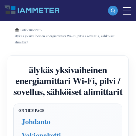
Koti
>
Tuotteet
>
Tuotteet
älykäs yksivaiheinen energiamittari Wi-Fi, pilvi / sovellus, sähköiset
alimittarit
Yksivaiheinen Wi-Fi-energiamittari (WEM3080)
Kolmivaiheinen Wi-Fi-energiamittari (WEM3080T)
älykäs yksivaiheinen
Kolmivaiheinen Wi-Fi-energiamittari (WEM3046T)
energiamittari Wi-Fi, pilvi /
Kolmivaiheinen Wi-Fi-energiamittari (WEM3050T)
sovellus, sähköiset alimittarit
WiFi-virranohjain
IAMMETER Cloud Pro
Itsepalvelupalvelu
Johdanto
EV laturi
Vakiopaketti