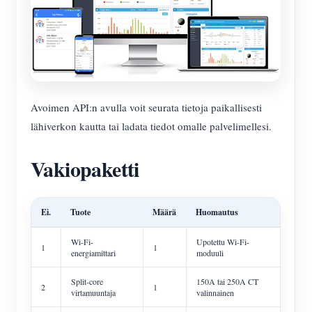
Avoimen API:n avulla voit seurata tietoja paikallisesti
lähiverkon kautta tai ladata tiedot omalle palvelimellesi.
Vakiopaketti
Ei.
Tuote
Määrä
Huomautus
Wi-Fi-
Upotettu Wi-Fi-
1
1
energiamittari
moduuli
Split-core
150A tai 250A CT
2
1
virtamuuntaja
valinnainen