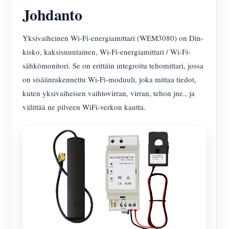
Johdanto
Yksivaiheinen Wi-Fi-energiamittari (WEM3080) on Din-
kisko, kaksisuuntainen, Wi-Fi-energiamittari / Wi-Fi-
sähkömonitori. Se on erittäin integroitu tehomittari, jossa
on sisäänrakennettu Wi-Fi-moduuli, joka mittaa tiedot,
kuten yksivaiheisen vaihtovirran, virran, tehon jne., ja
välittää ne pilveen WiFi-verkon kautta.