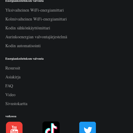
Energiankulutuksen valvonta
Yksivaiheinen WiFi-energiamittari
Kolmivaiheinen WiFi-energiamittari
Kodin sähkönkäyttömittari
Aurinkoenergian valvontajärjestelmä
Kodin automatisointi
Energiankulutuksen valvonta
Resurssit
Asiakirja
FAQ
Video
Sivustokartta
verkossa