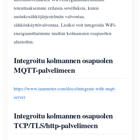
toteuttaaksemme erilaisia sovelluksia, kuten
aurinkosähköjärjestelmän valvontaa,
sähkönkäyttövalvontaa. Lisäksi voit integroida WiFi-
energiamittarimme muihin kolmansien osapuolten
alustoihin.
Integroitu kolmannen osapuolen
MQTT-palvelimeen
https://www.iammeter.com/docs/integrate-with-mqtt-
server
Integroitu kolmannen osapuolen
TCP/TLS/http-palvelimeen