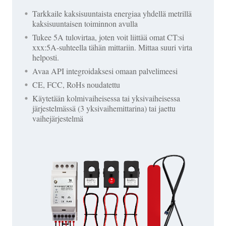
Tarkkaile kaksisuuntaista energiaa yhdellä metrillä
kaksisuuntaisen toiminnon avulla
Tukee 5A tulovirtaa, joten voit liittää omat CT:si
xxx:5A-suhteella tähän mittariin. Mittaa suuri virta
helposti.
Avaa API integroidaksesi omaan palvelimeesi
CE, FCC, RoHs noudatettu
Käytetään kolmivaiheisessa tai yksivaiheisessa
järjestelmässä (3 yksivaihemittarina) tai jaettu
vaihejärjestelmä