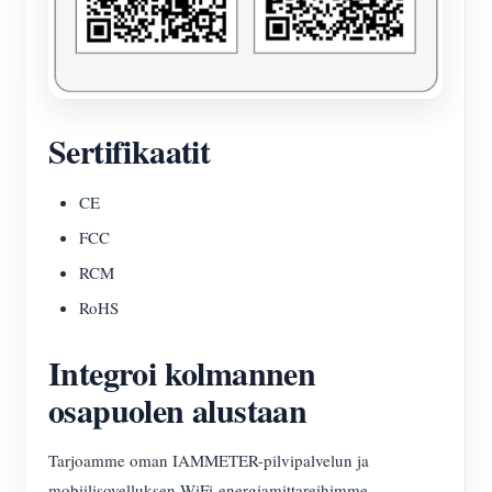
Sertifikaatit
CE
FCC
RCM
RoHS
Integroi kolmannen
osapuolen alustaan
Tarjoamme oman IAMMETER-pilvipalvelun ja
mobiilisovelluksen WiFi-energiamittareihimme