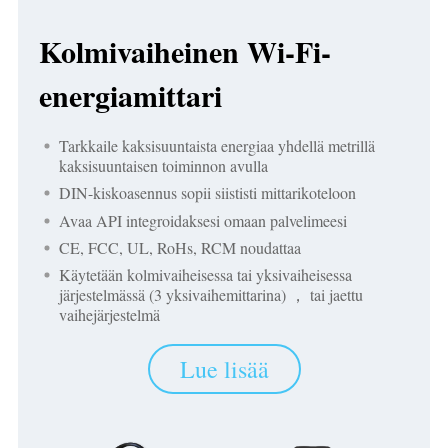
IAMMETER Simulaattori
Kolmivaiheinen Wi-Fi-
Virtuaalimittari
energiamittari
Energian ennuste- ja simulointijärjestelmä
Sovellukset
Tarkkaile kaksisuuntaista energiaa yhdellä metrillä
kaksisuuntaisen toiminnon avulla
Aurinkosähköjärjestelmän energianäyttö
Store
DIN-kiskoasennus sopii siististi mittarikoteloon
Sähkönkulutuksen seuranta
Resurssit
Avaa API integroidaksesi omaan palvelimeesi
PV-lämmittimen ohjausjärjestelmä
CE, FCC, UL, RoHs, RCM noudattaa
Tuotteen pika-aloitus
Yhteisö
Käytetään kolmivaiheisessa tai yksivaiheisessa
Kodin automatisointi
Asiakirja
Kehittäjä
järjestelmässä (3 yksivaihemittarina) ， tai jaettu
vaihejärjestelmä
Tehdasenergian valvonta
Opetusvideo
Tutkia
Ottaa yhteyttä
Lue lisää
FAQ
Palkinto-ohjelma
Meistä
Uutiset
Blogit