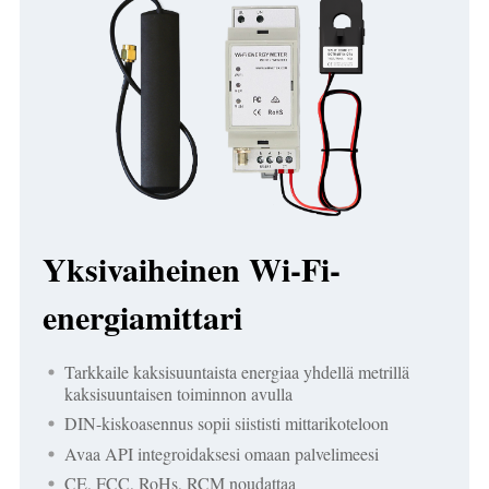
Yksivaiheinen Wi-Fi-
energiamittari
Tarkkaile kaksisuuntaista energiaa yhdellä metrillä
kaksisuuntaisen toiminnon avulla
DIN-kiskoasennus sopii siististi mittarikoteloon
Avaa API integroidaksesi omaan palvelimeesi
CE, FCC, RoHs, RCM noudattaa