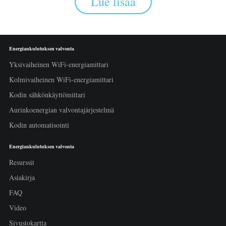
Lue lisää
Energiankulutuksen valvonta
Yksivaiheinen WiFi-energiamittari
Kolmivaiheinen WiFi-energiamittari
Kodin sähkönkäyttömittari
Aurinkoenergian valvontajärjestelmä
Kodin automatisointi
Energiankulutuksen valvonta
Resurssit
Asiakirja
FAQ
Video
Sivustokartta