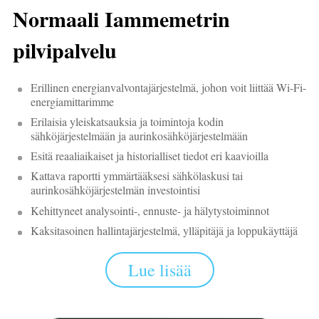
Normaali Iammemetrin
pilvipalvelu
Erillinen energianvalvontajärjestelmä, johon voit liittää Wi-Fi-
energiamittarimme
Erilaisia yleiskatsauksia ja toimintoja kodin
sähköjärjestelmään ja aurinkosähköjärjestelmään
Esitä reaaliaikaiset ja historialliset tiedot eri kaavioilla
Kattava raportti ymmärtääksesi sähkölaskusi tai
aurinkosähköjärjestelmän investointisi
Kehittyneet analysointi-, ennuste- ja hälytystoiminnot
Kaksitasoinen hallintajärjestelmä, ylläpitäjä ja loppukäyttäjä
Lue lisää