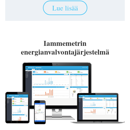
Lue lisää
Iammemetrin
energianvalvontajärjestelmä