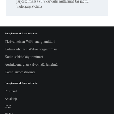
järjestelmässä (3 yksivaihemittarina) tai jaettu
vaihejärjestelmä
Energiankulutuksen valvonta
Yksivaiheinen WiFi-energiamittari
Kolmivaiheinen WiFi-energiamittari
Kodin sähkönkäyttömittari
Aurinkoenergian valvontajärjestelmä
Kodin automatisointi
Energiankulutuksen valvonta
Resurssit
Asiakirja
FAQ
Video