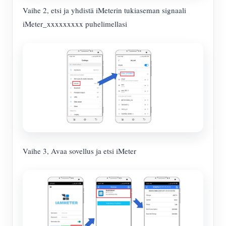
Vaihe 2, etsi ja yhdistä iMeterin tukiaseman signaali
iMeter_xxxxxxxxx puhelimellasi
Vaihe 3, Avaa sovellus ja etsi iMeter