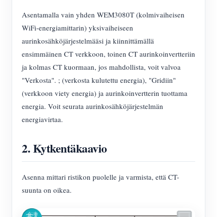
IAMMETER Simulaattori
Asentamalla vain yhden WEM3080T (kolmivaiheisen
Virtuaalimittari
WiFi-energiamittarin) yksivaiheiseen
Energian ennuste- ja simulointijärjestelmä
aurinkosähköjärjestelmääsi ja kiinnittämällä
ensimmäinen CT verkkoon, toinen CT aurinkoinvertteriin
Sovellukset
ja kolmas CT kuormaan, jos mahdollista, voit valvoa
"Verkosta". ; (verkosta kulutettu energia), "Gridiin"
Aurinkosähköjärjestelmän energianäyttö
Store
(verkkoon viety energia) ja aurinkoinvertterin tuottama
Sähkönkulutuksen seuranta
Resurssit
energia. Voit seurata aurinkosähköjärjestelmän
PV-lämmittimen ohjausjärjestelmä
energiavirtaa.
Tuotteen pika-aloitus
Yhteisö
Kodin automatisointi
Asiakirja
Kehittäjä
2. Kytkentäkaavio
Tehdasenergian valvonta
Opetusvideo
Tutkia
Ottaa yhteyttä
FAQ
Asenna mittari ristikon puolelle ja varmista, että CT-
Palkinto-ohjelma
Meistä
suunta on oikea.
Uutiset
Blogit