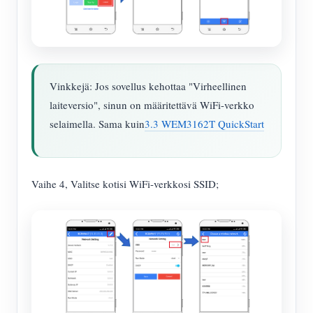
Vinkkejä: Jos sovellus kehottaa "Virheellinen
laiteversio", sinun on määritettävä WiFi-verkko
selaimella. Sama kuin
3.3 WEM3162T QuickStart
Vaihe 4, Valitse kotisi WiFi-verkkosi SSID;