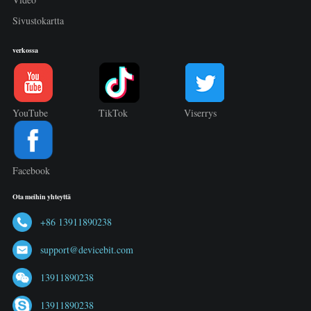
Sivustokartta
verkossa
YouTube
TikTok
Viserrys
Facebook
Ota meihin yhteyttä
+86 13911890238
support@devicebit.com
13911890238
13911890238