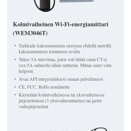
Kolmivaiheinen Wi-Fi-energiamittari
(WEM3046T)
Tarkkaile kaksisuuntaista energiaa yhdellä metrillä
kaksisuuntaisen toiminnon avulla
Tukee 5A tulovirtaa, joten voit liittää omat CT:si
xxx:5A-suhteella tähän mittariin. Mittaa suuri virta
helposti.
Avaa API integroidaksesi omaan palvelimeesi
CE, FCC, RoHs noudatettu
Käytetään kolmivaiheisessa tai yksivaiheisessa
järjestelmässä (3 yksivaihemittarina) tai jaettu
vaihejärjestelmä