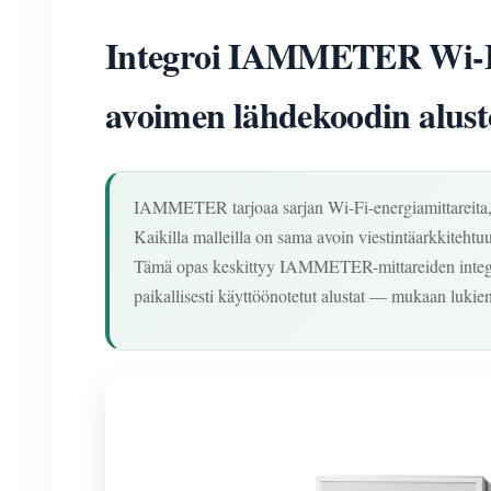
Integroi IAMMETER Wi-Fi 
avoimen lähdekoodin alust
IAMMETER tarjoaa sarjan Wi-Fi-energiamittareita
Kaikilla malleilla on sama avoin viestintäarkkitehtuu
Tämä opas keskittyy IAMMETER-mittareiden integr
paikallisesti käyttöönotetut alustat — mukaan lukie