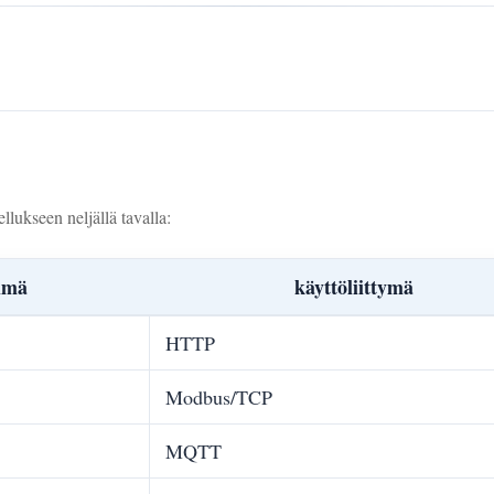
ukseen neljällä tavalla:
lmä
käyttöliittymä
HTTP
Modbus/TCP
MQTT