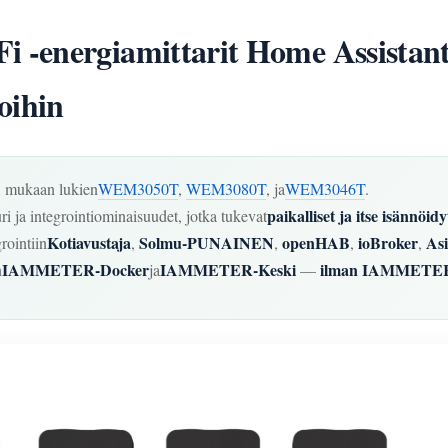
-energiamittarit Home Assistant
oihin
, mukaan lukien
WEM3050T
,
WEM3080T
, ja
WEM3046T
.
paikalliset ja itse isännöid
ri ja integrointiominaisuudet, jotka tukevat
Kotiavustaja
Solmu-PUNAINEN
openHAB
ioBroker
Asi
ointiin
,
,
,
,
IAMMETER-Docker
IAMMETER-Keski
ilman IAMMETER-
n
ja
—