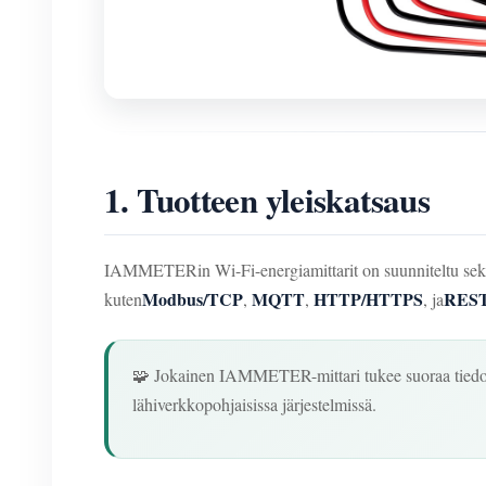
1. Tuotteen yleiskatsaus
IAMMETERin Wi-Fi-energiamittarit on suunniteltu sekä pai
Modbus/TCP
MQTT
HTTP/HTTPS
REST
kuten
,
,
, ja
🧩 Jokainen IAMMETER-mittari tukee suoraa tiedonsi
lähiverkkopohjaisissa järjestelmissä.