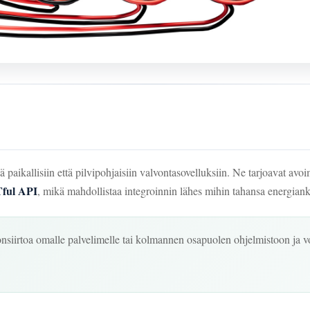
kallisiin että pilvipohjaisiin valvontasovelluksiin. Ne tarjoavat avoimia
ful API
, mikä mahdollistaa integroinnin lähes mihin tahansa energiank
irtoa omalle palvelimelle tai kolmannen osapuolen ohjelmistoon ja voi 