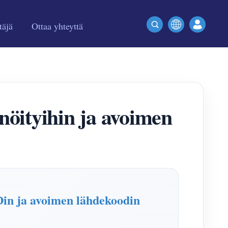
täjä
Ottaa yhteyttä
öityihin ja avoimen
in ja avoimen lähdekoodin