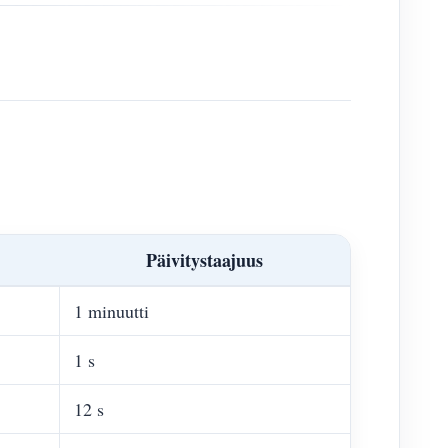
Päivitystaajuus
1 minuutti
1 s
12 s