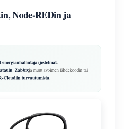
in, Node-REDin ja
yt energianhallintajärjestelmät
.
ataulu
Zabbix
,
ja muut avoimen lähdekoodin tai
Cloudiin turvautumista
.