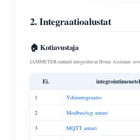
2. Integraatioalustat
🏠 Kotiavustaja
IAMMETER-mittarit integroituvat Home Assistant -sovell
Ei.
integrointimenete
1
Ydinintegraatio
2
Modbus/tcp anturi
3
MQTT anturi