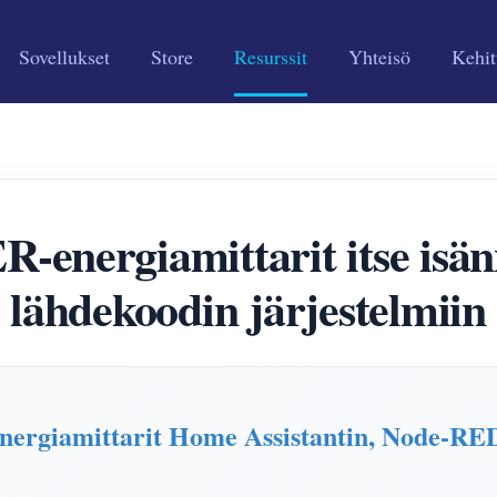
Sovellukset
Store
Resurssit
Yhteisö
Kehit
energiamittarit itse isänn
lähdekoodin järjestelmiin
rgiamittarit Home Assistantin, Node-RED