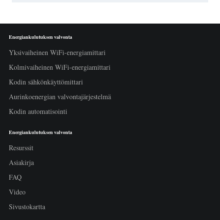
Energiankulutuksen valvonta
Yksivaiheinen WiFi-energiamittari
Kolmivaiheinen WiFi-energiamittari
Kodin sähkönkäyttömittari
Aurinkoenergian valvontajärjestelmä
Kodin automatisointi
Energiankulutuksen valvonta
Resurssit
Asiakirja
FAQ
Video
Sivustokartta