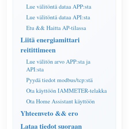
IAMMETER Simulaattori
Lue välitöntä dataa APP:sta
Virtuaalimittari
Lue välitöntä dataa API:sta
Energian ennuste- ja simulointijärjestelmä
Etu && Haitta AP-tilassa
Sovellukset
Liitä energiamittari
reitittimeen
Aurinkosähköjärjestelmän energianäyttö
Store
Sähkönkulutuksen seuranta
Resurssit
Lue välitön arvo APP:sta ja
API:sta
PV-lämmittimen ohjausjärjestelmä
Tuotteen pika-aloitus
Yhteisö
Pyydä tiedot modbus/tcp:stä
Kodin automatisointi
Asiakirja
Kehittäjä
Ota käyttöön IAMMETER-telakka
Tehdasenergian valvonta
Opetusvideo
Tutkia
Ottaa yhteyttä
Ota Home Assistant käyttöön
FAQ
Palkinto-ohjelma
Meistä
Yhteenveto && ero
Uutiset
Lataa tiedot suoraan
Blogit