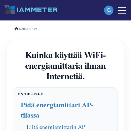
Koti
>
Uutiset
Tuotteet
Yksivaiheinen Wi-Fi-energiamittari (WEM3080)
Kuinka käyttää WiFi-
Kolmivaiheinen Wi-Fi-energiamittari (WEM3080T)
energiamittaria ilman
Kolmivaiheinen Wi-Fi-energiamittari (WEM3046T)
Internetiä.
Kolmivaiheinen Wi-Fi-energiamittari (WEM3050T)
WiFi-virranohjain
IAMMETER Cloud Pro
Pidä energiamittari AP-
Itsepalvelupalvelu
tilassa
EV laturi
Liitä energiamittarin AP