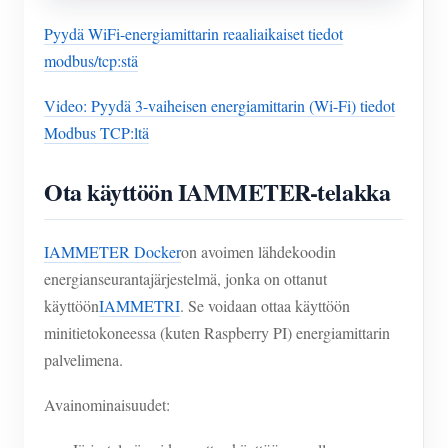
Pyydä WiFi-energiamittarin reaaliaikaiset tiedot
modbus/tcp:stä
Video: Pyydä 3-vaiheisen energiamittarin (Wi-Fi) tiedot
Modbus TCP:ltä
Ota käyttöön IAMMETER-telakka
IAMMETER Docker
on avoimen lähdekoodin
energianseurantajärjestelmä, jonka on ottanut
käyttöön
IAMMETRI
. Se voidaan ottaa käyttöön
minitietokoneessa (kuten Raspberry PI) energiamittarin
palvelimena.
Avainominaisuudet: