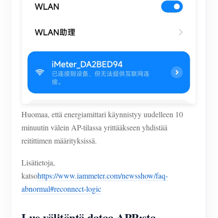
Huomaa, että energiamittari käynnistyy uudelleen 10
minuutin välein AP-tilassa yrittääkseen yhdistää
reitittimen määrityksissä.
Lisätietoja,
katso
https://www.iammeter.com/newsshow/faq-
abnormal#reconnect-logic
Lue välitöntä dataa APP:sta