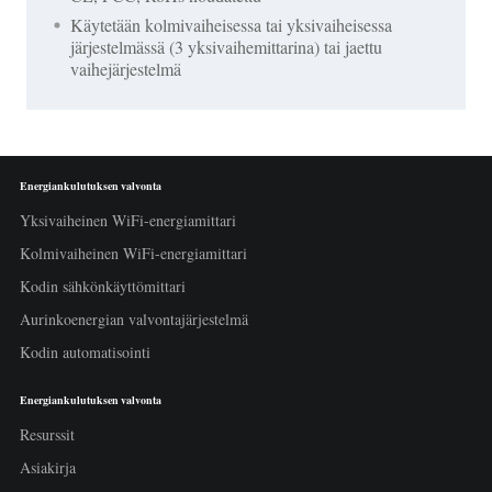
Käytetään kolmivaiheisessa tai yksivaiheisessa
järjestelmässä (3 yksivaihemittarina) tai jaettu
vaihejärjestelmä
Energiankulutuksen valvonta
Yksivaiheinen WiFi-energiamittari
Kolmivaiheinen WiFi-energiamittari
Kodin sähkönkäyttömittari
Aurinkoenergian valvontajärjestelmä
Kodin automatisointi
Energiankulutuksen valvonta
Resurssit
Asiakirja