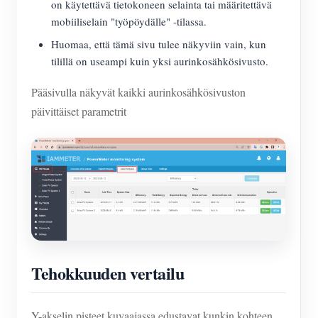
on käytettävä tietokoneen selainta tai määritettävä
mobiiliselain "työpöydälle" -tilassa.
Huomaa, että tämä sivu tulee näkyviin vain, kun
tilillä on useampi kuin yksi aurinkosähkösivusto.
Pääsivulla näkyvät kaikki aurinkosähkösivuston
päivittäiset parametrit
Tehokkuuden vertailu
Y-akselin pisteet kuvaajassa edustavat kunkin kohteen