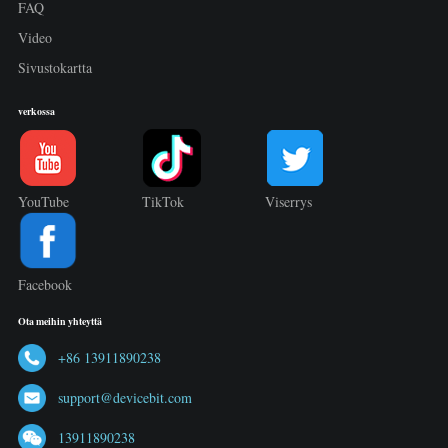
FAQ
Video
Sivustokartta
verkossa
YouTube
TikTok
Viserrys
Facebook
Ota meihin yhteyttä
+86 13911890238
support@devicebit.com
13911890238