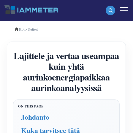
Koti
>
Uutiset
Tuotteet
Yksivaiheinen Wi-Fi-energiamittari (WEM3080)
Lajittele ja vertaa useampaa
Kolmivaiheinen Wi-Fi-energiamittari (WEM3080T)
kuin yhtä
Kolmivaiheinen Wi-Fi-energiamittari (WEM3046T)
aurinkoenergiapaikkaa
Kolmivaiheinen Wi-Fi-energiamittari (WEM3050T)
aurinkoanalyysissä
WiFi-virranohjain
IAMMETER Cloud Pro
Itsepalvelupalvelu
Johdanto
EV laturi
Kuka tarvitsee tätä