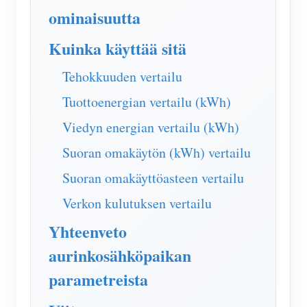
IAMMETER Simulaattori
ominaisuutta
Virtuaalimittari
Kuinka käyttää sitä
Energian ennuste- ja simulointijärjestelmä
Tehokkuuden vertailu
Sovellukset
Tuottoenergian vertailu (kWh)
Aurinkosähköjärjestelmän energianäyttö
Store
Viedyn energian vertailu (kWh)
Sähkönkulutuksen seuranta
Resurssit
Suoran omakäytön (kWh) vertailu
PV-lämmittimen ohjausjärjestelmä
Tuotteen pika-aloitus
Yhteisö
Suoran omakäyttöasteen vertailu
Kodin automatisointi
Asiakirja
Kehittäjä
Verkon kulutuksen vertailu
Tehdasenergian valvonta
Opetusvideo
Yhteenveto
Tutkia
Ottaa yhteyttä
FAQ
aurinkosähköpaikan
Palkinto-ohjelma
Meistä
parametreista
Uutiset
Blogit