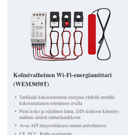
Kolmivaiheinen Wi-Fi-energiamittari
(WEM3050T)
Tarkkaile kaksisuuntaista energiaa yhdellä metrillä
kaksisuuntaisen toiminnon avulla
Pieni koko ja edullinen hinta, DIN-kiskoon kiinnitys
mahtuu siististi mittarilaatikkoon
Avaa API integroidaksesi omaan palvelimeesi
CE, FCC, RoHs noudatettu