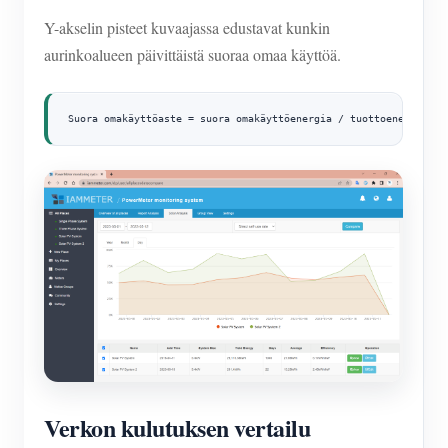
Y-akselin pisteet kuvaajassa edustavat kunkin
aurinkoalueen päivittäistä suoraa omaa käyttöä.
Suora omakäyttöaste = suora omakäyttöenergia / tuottoenergia
Verkon kulutuksen vertailu