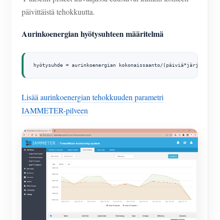
päivittäistä tehokkuutta.
Aurinkoenergian hyötysuhteen määritelmä
hyötysuhde = aurinkoenergian kokonaissaanto/(päiviä*järjestelmä
Lisää aurinkoenergian tehokkuuden parametri
IAMMETER-pilveen