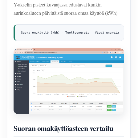
Y-akselin pisteet kuvaajassa edustavat kunkin
aurinkoalueen päivittäistä suoraa omaa käyttöä (kWh).
Suora omakäyttö (kWh) = Tuottoenergia - Viedä energia
Suoran omakäyttöasteen vertailu