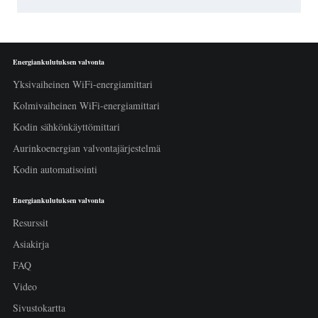
Energiankulutuksen valvonta
Yksivaiheinen WiFi-energiamittari
Kolmivaiheinen WiFi-energiamittari
Kodin sähkönkäyttömittari
Aurinkoenergian valvontajärjestelmä
Kodin automatisointi
Energiankulutuksen valvonta
Resurssit
Asiakirja
FAQ
Video
Sivustokartta