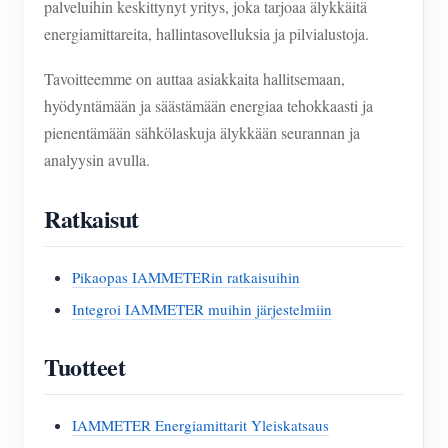
palveluihin keskittynyt yritys, joka tarjoaa älykkäitä
energiamittareita, hallintasovelluksia ja pilvialustoja.
Tavoitteemme on auttaa asiakkaita hallitsemaan,
hyödyntämään ja säästämään energiaa tehokkaasti ja
pienentämään sähkölaskuja älykkään seurannan ja
analyysin avulla.
Ratkaisut
Pikaopas IAMMETERin ratkaisuihin
Integroi IAMMETER muihin järjestelmiin
Tuotteet
IAMMETER Energiamittarit Yleiskatsaus