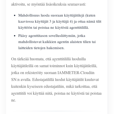
aktivoitu, se myöntää lisäoikeuksia seuraavasti:
Mahdollisuus luoda suoraan käyttäjätilejä (kuten
kaaviossa käyttäjät 3 ja käyttäjä 4) ja ottaa nämä tilit
käyttöön tai poistaa ne käytöstä agenttitilillä.
Pääsy agenttitason sovellusliittymiin, jotka
mahdollistavat kaikkien agentin alaisten tilien tai
laitteiden tietojen hakemisen.
On tärkeää huomata, että agenttitilillä luoduilla
käyttäjätileillä on samat toiminnot kuin käyttäjätileillä,
jotka on rekisteröity suoraan IAMMETER-Cloudiin
SN:n avulla. Edustajatilillä luodut käyttäjätilit kuuluvat
kuitenkin kyseiseen edustajatiliin, mikä tarkoittaa, että
agenttitili voi käyttää niitä, poistaa ne käytöstä tai poistaa
ne.