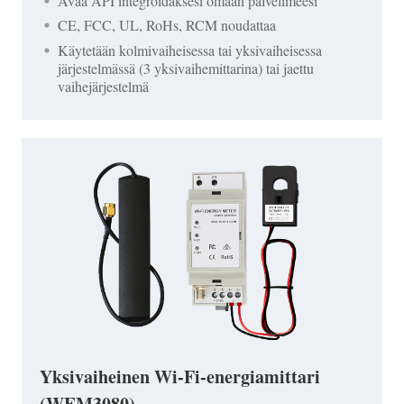
Avaa API integroidaksesi omaan palvelimeesi
CE, FCC, UL, RoHs, RCM noudattaa
Käytetään kolmivaiheisessa tai yksivaiheisessa
järjestelmässä (3 yksivaihemittarina) tai jaettu
vaihejärjestelmä
Yksivaiheinen Wi-Fi-energiamittari
(WEM3080)