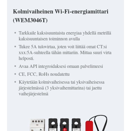
Kolmivaiheinen Wi-Fi-energiamittari
(WEM3046T)
Tarkkaile kaksisuuntaista energiaa yhdellä metrillä
kaksisuuntaisen toiminnon avulla
Tukee 5A tulovirtaa, joten voit liittää omat CT:si
xxx:5A-suhteella tähän mittariin. Mittaa suuri virta
helposti.
Avaa API integroidaksesi omaan palvelimeesi
CE, FCC, RoHs noudatettu
Käytetään kolmivaiheisessa tai yksivaiheisessa
järjestelmässä (3 yksivaihemittarina) tai jaettu
vaihejärjestelmä