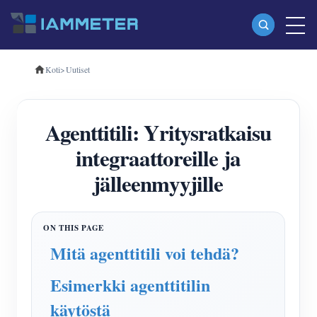
Koti
>
Uutiset
Tuotteet
Yksivaiheinen Wi-Fi-energiamittari (WEM3080)
Agenttitili: Yritysratkaisu
Kolmivaiheinen Wi-Fi-energiamittari (WEM3080T)
integraattoreille ja
Kolmivaiheinen Wi-Fi-energiamittari (WEM3046T)
jälleenmyyjille
Kolmivaiheinen Wi-Fi-energiamittari (WEM3050T)
WiFi-virranohjain
IAMMETER Cloud Pro
Mitä agenttitili voi tehdä?
Itsepalvelupalvelu
Esimerkki agenttitilin
EV laturi
käytöstä