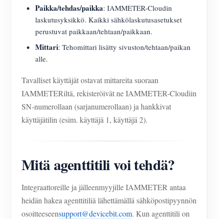
Paikka/tehdas/paikka
: IAMMETER-Cloudin
laskutusyksikkö. Kaikki sähkölaskutusasetukset
perustuvat paikkaan/tehtaan/paikkaan.
Mittari
: Tehomittari lisätty sivuston/tehtaan/paikan
alle.
Tavalliset käyttäjät ostavat mittareita suoraan
IAMMETERiltä, rekisteröivät ne IAMMETER-Cloudiin
SN-numerollaan (sarjanumerollaan) ja hankkivat
käyttäjätilin (esim. käyttäjä 1, käyttäjä 2).
Mitä agenttitili voi tehdä?
Integraattoreille ja jälleenmyyjille IAMMETER antaa
heidän hakea agenttitiliä lähettämällä sähköpostipyynnön
osoitteeseen
support@devicebit.com
. Kun agenttitili on