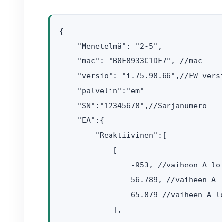
{

    "Menetelmä": "2-5",  

    "mac": "B0F8933C1DF7", //mac

    "versio": "i.75.98.66",//FW-versi
    "palvelin":"em"

    "SN":"12345678",//Sarjanumero

    "EA":{          

        "Reaktiivinen":[

            [

                -953, //vaiheen A loi
                56.789, //vaiheen A 
                65.879 //vaiheen A l
            ],
