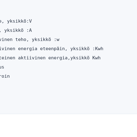
, yksikkö:V

 yksikkö :A

inen teho, yksikkö :w

ivinen energia eteenpäin, yksikkö :Kwh

teinen aktiivinen energia,yksikkö Kwh

s

oin
