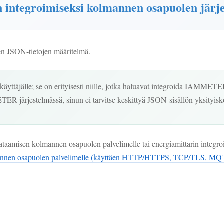
ntegroimiseksi kolmannen osapuolen järj
iden JSON-tietojen määritelmä.
le käyttäjälle; se on erityisesti niille, jotka haluavat integroida IAMM
ER-järjestelmässä, sinun ei tarvitse keskittyä JSON-sisällön yksityisko
 lataamisen kolmannen osapuolen palvelimelle tai energiamittarin integr
lmannen osapuolen palvelimelle (käyttäen HTTP/HTTPS, TCP/TLS, MQ