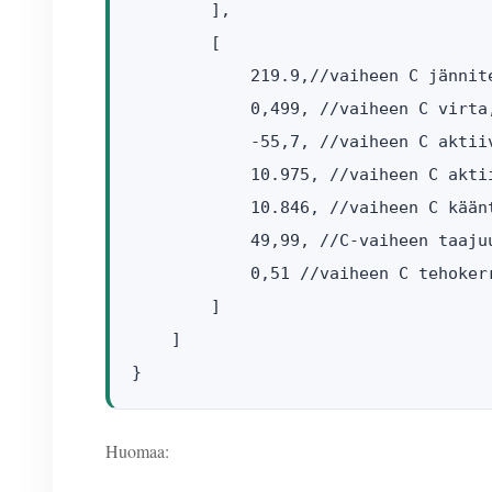
        ],

        [

            219.9,//vaiheen C jännite
            0,499, //vaiheen C virta,
            -55,7, //vaiheen C aktiiv
            10.975, //vaiheen C akti
            10.846, //vaiheen C kään
            49,99, //C-vaiheen taajuu
            0,51 //vaiheen C tehokerr
        ]

    ]

}
Huomaa: