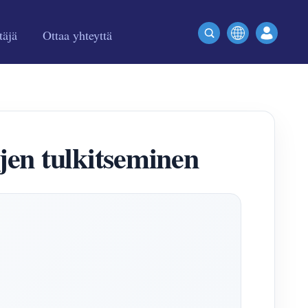
täjä
Ottaa yhteyttä
en tulkitseminen