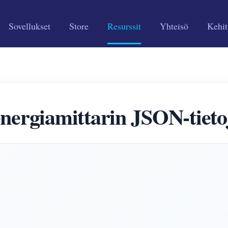
Sovellukset
Store
Resurssit
Yhteisö
Kehit
giamittarin JSON-tietoj