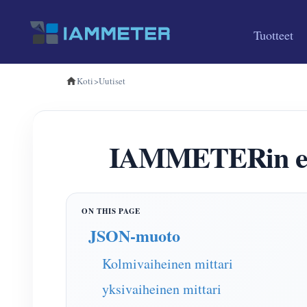
Tuotteet
Koti
>
Uutiset
IAMMETERin ener
JSON-muoto
Kolmivaiheinen mittari
yksivaiheinen mittari