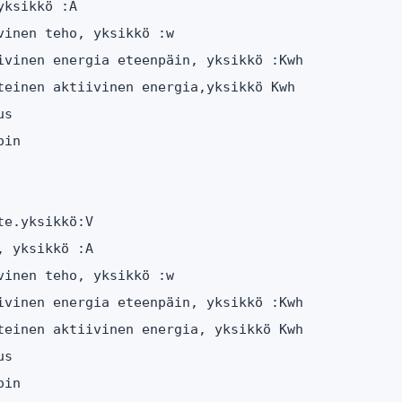
ksikkö :A

inen teho, yksikkö :w

ivinen energia eteenpäin, yksikkö :Kwh

teinen aktiivinen energia,yksikkö Kwh

s

in

e.yksikkö:V

 yksikkö :A

inen teho, yksikkö :w

ivinen energia eteenpäin, yksikkö :Kwh

teinen aktiivinen energia, yksikkö Kwh

s

in
