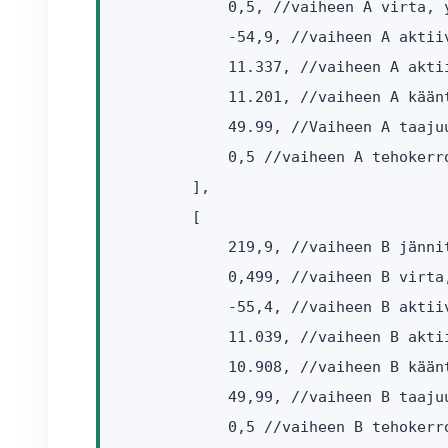
            0,5, //vaiheen A virta, y
            -54,9, //vaiheen A aktiiv
            11.337, //vaiheen A akti
            11.201, //vaiheen A kään
            49.99, //Vaiheen A taajuu
            0,5 //vaiheen A tehokerro
        ],

        [

            219,9, //vaiheen B jännit
            0,499, //vaiheen B virta,
            -55,4, //vaiheen B aktiiv
            11.039, //vaiheen B akti
            10.908, //vaiheen B kään
            49,99, //vaiheen B taajuu
            0,5 //vaiheen B tehokerro