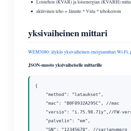
Loistehon (KVAR) ja loisenergian (KVARH) mittaus 
aktiivinen teho = Jännite * Virta * tehokerroin
yksivaiheinen mittari
WEM3080: älykäs yksivaiheinen energiamittari Wi-Fi, pilv
JSON-muoto yksivaiheiselle mittarille
{

    "method": "lataukset",

    "mac": "B0F8932A295C", //mac

    "versio": "i.75.98.71y",//FW-vers
    "palvelin": "em",

    "SN": "12345678", //sarjanumero
