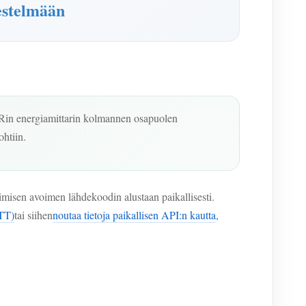
estelmään
ETERin energiamittarin kolmannen osapuolen
htiin.
oimisen avoimen lähdekoodin alustaan paikallisesti.
TT)
tai siihen
noutaa tietoja paikallisen API:n kautta
,