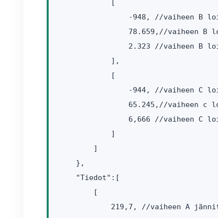
            [

                -948, //vaiheen B loi
                78.659,//vaiheen B l
                2.323 //vaiheen B lo
            ],

            [

                -944, //vaiheen C loi
                65.245,//vaiheen c l
                6,666 //vaiheen C lo
            ]

        ]

    },

    "Tiedot":[

        [

            219,7, //vaiheen A jännit