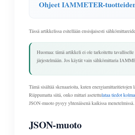
Ohjeet IAMMETER-tuotteiden i
Tässä artikkelissa esitellään ensisijaisesti sähkömittare
Huomaa: tämä artikkeli ei ole tarkoitettu tavallisel
järjestelmään. Jos käytät vain sähkömittaria IAMMET
Tämä sisältää skenaarioita, kuten energiamittaritietojen
Riippumatta siitä, onko mittari asetettu
lataa tiedot ko
JSON-muoto pysyy yhtenäisenä kaikissa menetelmissä.
JSON-muoto