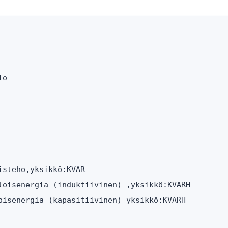
o

steho,yksikkö:KVAR

loisenergia (induktiivinen) ,yksikkö:KVARH

oisenergia (kapasitiivinen) yksikkö:KVARH
