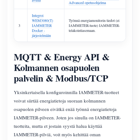
avulla
Advanced opetusohjelma
Integroi
WEM3080(T)
Työnnä energiamonitorin tiedot (ei
3
IAMMETER
IAMMETER-tuote) IAMMETER-
Docker -
telakointiasemaan.
järjestelmään
MQTT & Energy API &
Kolmannen osapuolen
palvelin & Modbus/TCP
Yksinkertaisella konfiguroinnilla IAMMETER-tuotteet
voivat siirtää energiatietoja suoraan kolmannen
osapuolen pilveen eivätkä enää työnnä energiatietoja
IAMMETER-pilveen. Joten jos sinulla on IAMMETER-
tuotteita, mutta et jostain syystä halua käyttää
IAMMETER-pilviä, voit myös kehittää oman