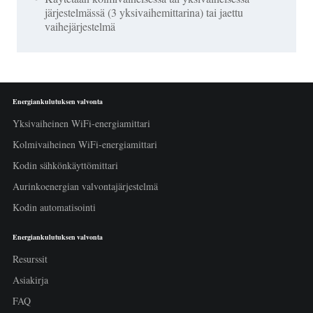
järjestelmässä (3 yksivaihemittarina) tai jaettu
vaihejärjestelmä
Energiankulutuksen valvonta
Yksivaiheinen WiFi-energiamittari
Kolmivaiheinen WiFi-energiamittari
Kodin sähkönkäyttömittari
Aurinkoenergian valvontajärjestelmä
Kodin automatisointi
Energiankulutuksen valvonta
Resurssit
Asiakirja
FAQ