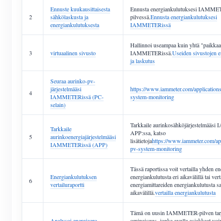
Ennuste kuukausittaisesta
Ennusta energiankulutuksesi IAMME
2
sähkölaskusta ja
pilvessä.
Ennusta energiankulutuksesi
energiankulutuksesta
IAMMETERissä
Hallinnoi useampaa kuin yhtä "paikka
3
virtuaalinen sivusto
IAMMETERissä.
Useiden sivustojen e
ja laskutus
Seuraa aurinko-pv-
järjestelmääsi
https://www.iammeter.com/applications
4
IAMMETERissä (PC-
system-monitoring
selain)
Tarkkaile aurinkosähköjärjestelmää
Tarkkaile
APP:ssa, katso
5
aurinkoenergiajärjestelmääsi
lisätietoja
https://www.iammeter.com/app
IAMMETERissä (APP)
pv-system-monitoring
Tässä raportissa voit vertailla yhden en
Energiankulutuksen
energiankulutusta eri aikavälillä tai verta
6
vertailuraportti
energiamittareiden energiankulutusta s
aikavälillä.
vertailla energiankulutusta
Tämä on uusin IAMMETER-pilven ta
Analysoi energiaero
ominaisuus, jonka avulla asiakkaat voi