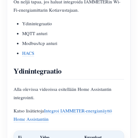
On neljä tapaa, jos haluat integroida IAMMETERin Wi-
Fi-energiamittarin Kotiavustajaan.
Ydinintegraatio
MQTT anturi
Modbus/tcp anturi
HACS
Ydinintegraatio
Alla olevissa videoissa esitellään Home Assistantin
integrointi.
Katso lisätietoja
Integroi IAMMETER-energianäyttö
Home Assistantiin
Ei.
Video
Kuvaukset