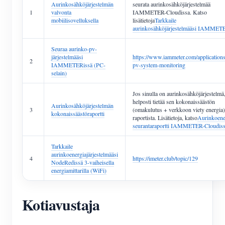
Aurinkosähköjärjestelmän
seurata aurinkosähköjärjestelmää
1
valvonta
IAMMETER-Cloudissa. Katso
mobiilisovelluksella
lisätietoja
Tarkkaile
aurinkosähköjärjestelmääsi IAMMET
Seuraa aurinko-pv-
järjestelmääsi
https://www.iammeter.com/applications
2
IAMMETERissä (PC-
pv-system-monitoring
selain)
Jos sinulla on aurinkosähköjärjestelmä,
helposti tietää sen kokonaissäästön
Aurinkosähköjärjestelmän
3
(omakulutus + verkkoon viety energia) 
kokonaissäästöraportti
raportista. Lisätietoja, katso
Aurinkoene
seurantaraportti IAMMETER-Cloudis
Tarkkaile
aurinkoenergiajärjestelmääsi
4
https://imeter.club/topic/129
NodeRedissä 3-vaiheisella
energiamittarilla (WiFi)
Kotiavustaja