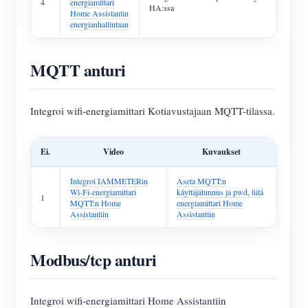
4
energiamittari
HA:ssa
Home Assistantin
energianhallintaan
MQTT anturi
Integroi wifi-energiamittari Kotiavustajaan MQTT-tilassa.
Ei.
Video
Kuvaukset
Integroi IAMMETERin
Aseta MQTT:n
Wi-Fi-energiamittari
käyttäjätunnus ja pwd, liitä
1
MQTT:n Home
energiamittari Home
Assistantiin
Assistantiin
Modbus/tcp anturi
Integroi wifi-energiamittari Home Assistantiin