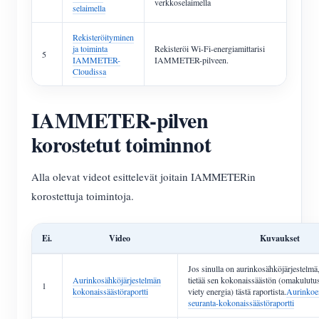
verkkoselaimella
selaimella
Rekisteröityminen
ja toiminta
Rekisteröi Wi-Fi-energiamittarisi
5
IAMMETER-
IAMMETER-pilveen.
Cloudissa
IAMMETER-pilven
korostetut toiminnot
Alla olevat videot esittelevät joitain IAMMETERin
korostettuja toimintoja.
Ei.
Video
Kuvaukset
Jos sinulla on aurinkosähköjärjestelmä,
Aurinkosähköjärjestelmän
tietää sen kokonaissäästön (omakulut
1
kokonaissäästöraportti
viety energia) tästä raportista.
Aurinkoe
seuranta-kokonaissäästöraportti