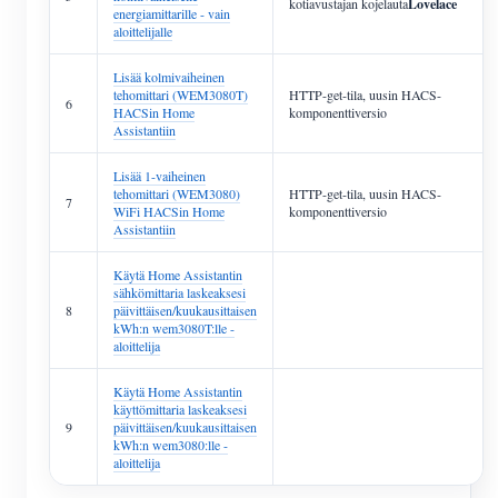
kotiavustajan kojelauta
Lovelace
energiamittarille - vain
aloittelijalle
Lisää kolmivaiheinen
tehomittari (WEM3080T)
HTTP-get-tila, uusin HACS-
6
HACSin Home
komponenttiversio
Assistantiin
Lisää 1-vaiheinen
tehomittari (WEM3080)
HTTP-get-tila, uusin HACS-
7
WiFi HACSin Home
komponenttiversio
Assistantiin
Käytä Home Assistantin
sähkömittaria laskeaksesi
8
päivittäisen/kuukausittaisen
kWh:n wem3080T:lle -
aloittelija
Käytä Home Assistantin
käyttömittaria laskeaksesi
9
päivittäisen/kuukausittaisen
kWh:n wem3080:lle -
aloittelija