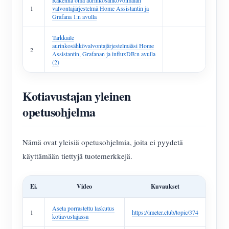
Rakenna oma aurinkosähkövoimalan
1
valvontajärjestelmä Home Assistantin ja
Grafana 1:n avulla
Tarkkaile
aurinkosähkövalvontajärjestelmääsi Home
2
Assistantin, Grafanan ja influxDB:n avulla
(2)
Kotiavustajan yleinen
opetusohjelma
Nämä ovat yleisiä opetusohjelmia, joita ei pyydetä
käyttämään tiettyjä tuotemerkkejä.
Ei.
Video
Kuvaukset
Aseta porrastettu laskutus
1
https://imeter.club/topic/374
kotiavustajassa