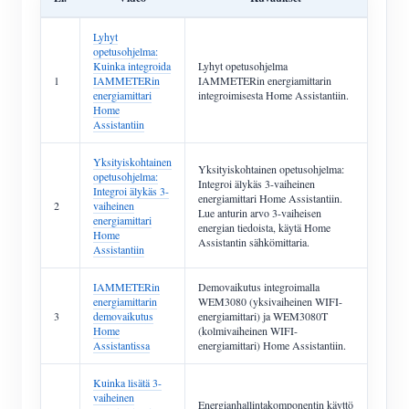
Lyhyt
opetusohjelma:
Kuinka integroida
Lyhyt opetusohjelma
1
IAMMETERin
IAMMETERin energiamittarin
energiamittari
integroimisesta Home Assistantiin.
Home
Assistantiin
Yksityiskohtainen
Yksityiskohtainen opetusohjelma:
opetusohjelma:
Integroi älykäs 3-vaiheinen
Integroi älykäs 3-
energiamittari Home Assistantiin.
2
vaiheinen
Lue anturin arvo 3-vaiheisen
energiamittari
energian tiedoista, käytä Home
Home
Assistantin sähkömittaria.
Assistantiin
IAMMETERin
Demovaikutus integroimalla
energiamittarin
WEM3080 (yksivaiheinen WIFI-
3
demovaikutus
energiamittari) ja WEM3080T
Home
(kolmivaiheinen WIFI-
Assistantissa
energiamittari) Home Assistantiin.
Kuinka lisätä 3-
vaiheinen
Energianhallintakomponentin käyttö