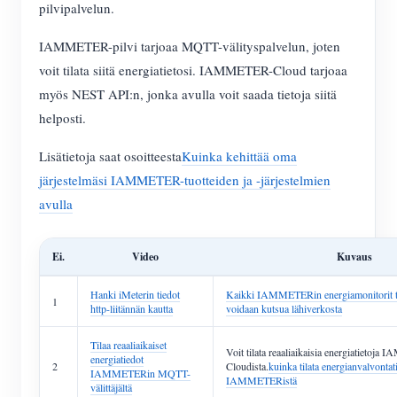
pilvipalvelun.
IAMMETER-pilvi tarjoaa MQTT-välityspalvelun, joten
voit tilata siitä energiatietosi. IAMMETER-Cloud tarjoaa
myös NEST API:n, jonka avulla voit saada tietoja siitä
helposti.
Lisätietoja saat osoitteesta
Kuinka kehittää oma
järjestelmäsi IAMMETER-tuotteiden ja -järjestelmien
avulla
Ei.
Video
Kuvaus
Hanki iMeterin tiedot
Kaikki IAMMETERin energiamonitorit ta
1
http-liitännän kautta
voidaan kutsua lähiverkosta
Tilaa reaaliaikaiset
Voit tilata reaaliaikaisia energiatietoj
energiatiedot
2
Cloudista.
kuinka tilata energianvalvontat
IAMMETERin MQTT-
IAMMETERistä
välittäjältä