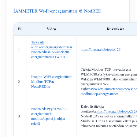
IAMMETER Wi-Fi-energiamittari @ NodRED
Ei.
Video
Kuvaukset
Tarkkaile
aurinkoenergiajärjestelmääsi
1
https://imeter.club/topic/129
NodeRedissä 3-vaiheisella
energiamittarilla (WiFi)
Tietoja Modbus TCP -kuvauksesta
WEM3080:sta (yksivaiheinen energiami
Integroi WiFi-energiamittari
WiFi) ja WEM3080T:stä (kolmivaihei
2
Modbus TCP:n
energiamittarin Wi-
NodeREDiin
Fi)
https://www.iammeter.com/newssh
modbus-tcp-energy-meter
Katso lisätietoja
NodeRed: Pyydä Wi-Fi-
osoitteesta
https://imeter.club/topic/282
energiamittaria
3
Node-RED:ssä olevan energiamittarin t
modbus/tcp:stä ja ohjaa
Modbus/TCP:ltä 1 sekunnin välein ja 
relettä
tehoarvon lukemaa relelähdön ohjaami