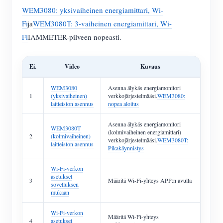
WEM3080: yksivaiheinen energiamittari, Wi-
Fi
ja
WEM3080T: 3-vaiheinen energiamittari, Wi-
Fi
IAMMETER-pilveen nopeasti.
Ei.
Video
Kuvaus
WEM3080
Asenna älykäs energiamonitori
1
(yksivaiheinen)
verkkojärjestelmääsi.
WEM3080:
laitteiston asennus
nopea aloitus
Asenna älykäs energiamonitori
WEM3080T
(kolmivaiheinen energiamittari)
2
(kolmivaiheinen)
verkkojärjestelmääsi.
WEM3080T:
laitteiston asennus
Pikakäynnistys
Wi-Fi-verkon
asetukset
3
Määritä Wi-Fi-yhteys APP:n avulla
sovelluksen
mukaan
Wi-Fi-verkon
Määritä Wi-Fi-yhteys
4
asetukset