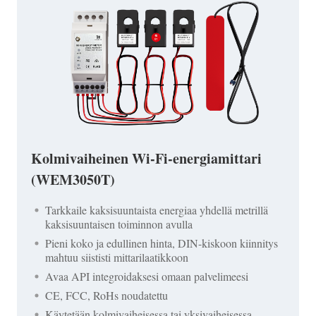
Kolmivaiheinen Wi-Fi-energiamittari
(WEM3050T)
Tarkkaile kaksisuuntaista energiaa yhdellä metrillä
kaksisuuntaisen toiminnon avulla
Pieni koko ja edullinen hinta, DIN-kiskoon kiinnitys
mahtuu siististi mittarilaatikkoon
Avaa API integroidaksesi omaan palvelimeesi
CE, FCC, RoHs noudatettu
Käytetään kolmivaiheisessa tai yksivaiheisessa