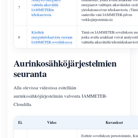
valitulla aikavälillä
energiaerot valittujen aikaväleiden sisäl
7
IAMMETERin
yleiskatsaussivun tehokaaviosta. (Täm
tehokaaviosta
saatavilla vain IAMMETER-pilven
verkkojärjestelmässä)
Käsittele
Tämä on IAMMETER-sovelluksen uusi
8
energiatietokaaviota suoraan
jonka avulla asiakkaat voivat analysoid
IAMMETER-sovelluksessa
valituilla aikaväleillä tehonlukukaaviost
Aurinkosähköjärjestelmien
seuranta
Alla olevissa videoissa esitellään
aurinkosähköjärjestelmän valvonta IAMMETER-
Cloudilla.
Ei.
Video
Kuvaukset
Esittele sovelluksen perustoiminto, Ku