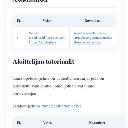
Ei.
Video
Kuvaukset
Seuraa
Askel askeleelta: seuraa
1
aurinkosähköjärjestelmääsi
aurinkoenergiajärjestelmääsi
Home Assistantissa
Home Assistantissa
Aloittelijan tutoriaalit
Tämä opetusohjelma on vaiheittainen sarja, joka on
tarkoitettu vain aloittelijoille, jotka eivät tunne
kotiavustajaa.
Lisätietoja:
https://imeter.club/topic/392
Ei.
Video
Kuvaukset