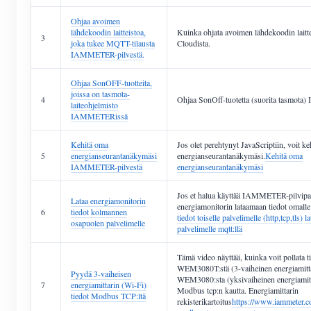
Ohjaa avoimen
lähdekoodin laitteistoa,
Kuinka ohjata avoimen lähdekoodin la
3
joka tukee MQTT-tilausta
Cloudista.
IAMMETER-pilvestä.
Ohjaa SonOFF-tuotteita,
joissa on tasmota-
4
Ohjaa SonOff-tuotetta (suorita tasmot
laiteohjelmisto
IAMMETERissä
Kehitä oma
Jos olet perehtynyt JavaScriptiin, voit k
5
energianseurantanäkymäsi
energianseurantanäkymäsi.
Kehitä oma
IAMMETER-pilvestä
energianseurantanäkymäsi
Jos et halua käyttää IAMMETER-pilvipalv
Lataa energiamonitorin
energiamonitorin lataamaan tiedot omalle 
6
tiedot kolmannen
tiedot toiselle palvelimelle (http,tcp,tls)
la
osapuolen palvelimelle
palvelimelle mqtt:llä
Tämä video näyttää, kuinka voit pollata ti
WEM3080T:stä (3-vaiheinen energiamitta
Pyydä 3-vaiheisen
WEM3080:sta (yksivaiheinen energiamit
7
energiamittarin (Wi-Fi)
Modbus tcp:n kautta. Energiamittarin
tiedot Modbus TCP:ltä
rekisterikartoitus
https://www.iammeter