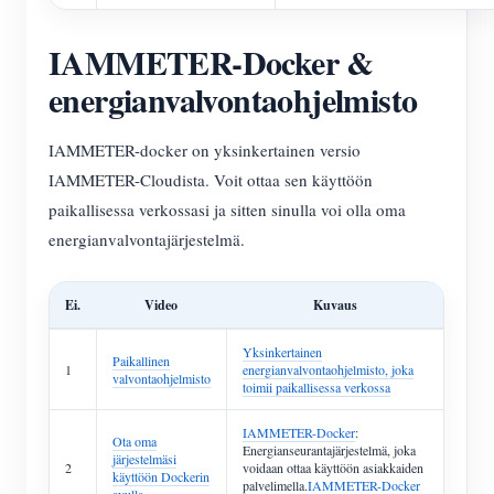
IAMMETER-Docker &
energianvalvontaohjelmisto
IAMMETER-docker on yksinkertainen versio
IAMMETER-Cloudista. Voit ottaa sen käyttöön
paikallisessa verkossasi ja sitten sinulla voi olla oma
energianvalvontajärjestelmä.
Ei.
Video
Kuvaus
Yksinkertainen
Paikallinen
1
energianvalvontaohjelmisto, joka
valvontaohjelmisto
toimii paikallisessa verkossa
IAMMETER-Docker
:
Ota oma
Energianseurantajärjestelmä, joka
järjestelmäsi
2
voidaan ottaa käyttöön asiakkaiden
käyttöön Dockerin
palvelimella.
IAMMETER-Docker