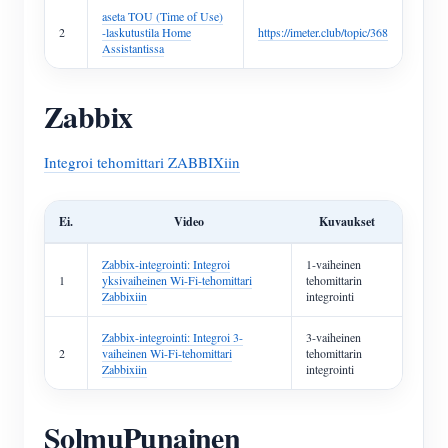
aseta TOU (Time of Use)
2
-laskutustila Home
https://imeter.club/topic/368
Assistantissa
Zabbix
Integroi tehomittari ZABBIXiin
Ei.
Video
Kuvaukset
Zabbix-integrointi: Integroi
1-vaiheinen
1
yksivaiheinen Wi-Fi-tehomittari
tehomittarin
Zabbixiin
integrointi
Zabbix-integrointi: Integroi 3-
3-vaiheinen
2
vaiheinen Wi-Fi-tehomittari
tehomittarin
Zabbixiin
integrointi
SolmuPunainen