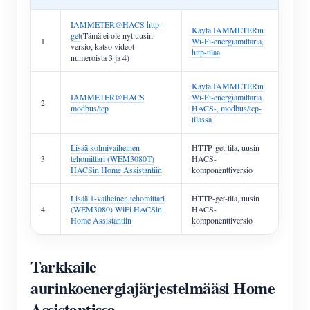
IAMMETER@HACS http-
Käytä IAMMETERin
get
(Tämä ei ole nyt uusin
1
Wi-Fi-energiamittaria,
versio, katso videot
http-tilaa
numeroista 3 ja 4)
Käytä IAMMETERin
IAMMETER@HACS
Wi-Fi-energiamittaria
2
modbus/tcp
HACS-, modbus/tcp-
tilassa
Lisää kolmivaiheinen
HTTP-get-tila, uusin
3
tehomittari (WEM3080T)
HACS-
HACSin Home Assistantiin
komponenttiversio
Lisää 1-vaiheinen tehomittari
HTTP-get-tila, uusin
4
(WEM3080) WiFi HACSin
HACS-
Home Assistantiin
komponenttiversio
Tarkkaile
aurinkoenergiajärjestelmääsi Home
Assistantissa