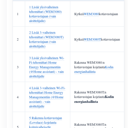
1 Lisää yksivaiheinen
tehomittari (WEM3080)
1
Kytkeä
WEM3080
kotiavustajaan
kotiavustajaan (vain
aloittelijalle)
2 Lisää 3-vaiheinen
tehomittari (WEM3080T)
2
Kytkeä
WEM3080T
kotiavustajaan
kotiavustajaan (vain
aloittelijalle)
3 Lisää yksivaiheinen Wi-
Fi-tehomittari Home
Rakenna WEM3080:n
3
Energy Managementiin
kotiavustajan kojelauta
Kodin
(@Home assistant) - vain
energianhallinta
aloittelijalle
4 Lisää 3-vaiheinen Wi-Fi-
Rakenna WEM3080T:n
tehomittari Home Energy
kotiavustajan kojelauta
Kodin
4
Managementiin (@Home
assistant) - vain
energianhallinta
aloittelijalle
5 Rakenna kotiavustajan
(Lovelace) kojelauta
Rakenna WEM3080T:n
5
kolmivaiheiselle