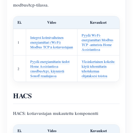
modbus/tcp-tilassa.
Ei.
Video
Kuvaukset
Pyydä Wi-Fi-
Integroi kolmivaiheinen
energiamittari Modbus
1
energiamittari (Wi-Fi)
TCP -anturista Home
Modbus TCP:n kotiavustajaan
Assistantissa
Pyydä energiamittarin tiedot
Yksinkertainen kokeilu:
Home Assistantissa
käytä tehomittarin
2
(modbus/tcp), käynnistä
teholukemaa
Sonoff reaaliajassa
ohjataksesi toistoa
HACS
HACS: kotiavustajan mukautettu komponentti
Ei.
Video
Kuvaukset