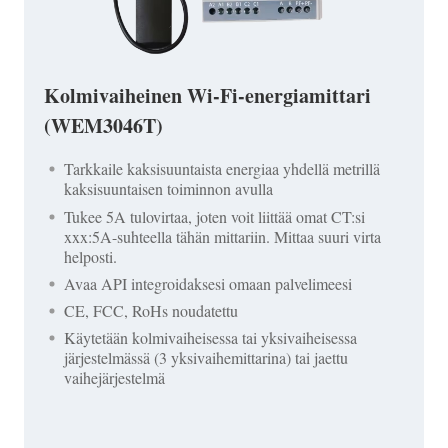
Kolmivaiheinen Wi-Fi-energiamittari
(WEM3046T)
Tarkkaile kaksisuuntaista energiaa yhdellä metrillä
kaksisuuntaisen toiminnon avulla
Tukee 5A tulovirtaa, joten voit liittää omat CT:si
xxx:5A-suhteella tähän mittariin. Mittaa suuri virta
helposti.
Avaa API integroidaksesi omaan palvelimeesi
CE, FCC, RoHs noudatettu
Käytetään kolmivaiheisessa tai yksivaiheisessa
järjestelmässä (3 yksivaihemittarina) tai jaettu
vaihejärjestelmä