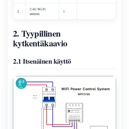
2.4G Wi-Fi
2
1
antenni
2. Tyypillinen
kytkentäkaavio
2.1 Itsenäinen käyttö