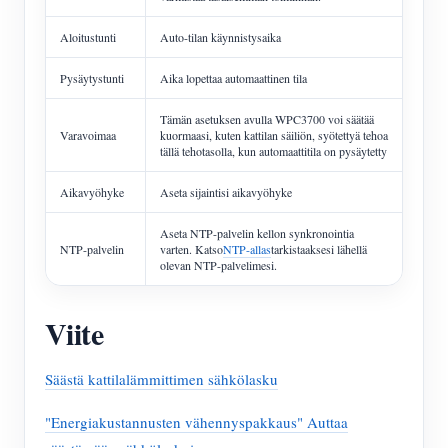
Aloitustunti
Auto-tilan käynnistysaika
Pysäytystunti
Aika lopettaa automaattinen tila
Tämän asetuksen avulla WPC3700 voi säätää
Varavoimaa
kuormaasi, kuten kattilan säiliön, syötettyä tehoa
tällä tehotasolla, kun automaattitila on pysäytetty
Aikavyöhyke
Aseta sijaintisi aikavyöhyke
Aseta NTP-palvelin kellon synkronointia
NTP-palvelin
varten. Katso
NTP-allas
tarkistaaksesi lähellä
olevan NTP-palvelimesi.
Viite
Säästä kattilalämmittimen sähkölasku
"Energiakustannusten vähennyspakkaus" Auttaa