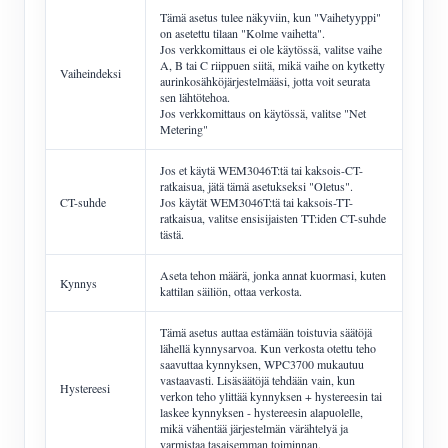
Tämä asetus tulee näkyviin, kun "Vaihetyyppi"
on asetettu tilaan "Kolme vaihetta".
Jos verkkomittaus ei ole käytössä, valitse vaihe
A, B tai C riippuen siitä, mikä vaihe on kytketty
Vaiheindeksi
aurinkosähköjärjestelmääsi, jotta voit seurata
sen lähtötehoa.
Jos verkkomittaus on käytössä, valitse "Net
Metering"
Jos et käytä WEM3046T:tä tai kaksois-CT-
ratkaisua, jätä tämä asetukseksi "Oletus".
CT-suhde
Jos käytät WEM3046T:tä tai kaksois-TT-
ratkaisua, valitse ensisijaisten TT:iden CT-suhde
tästä.
Aseta tehon määrä, jonka annat kuormasi, kuten
Kynnys
kattilan säiliön, ottaa verkosta.
Tämä asetus auttaa estämään toistuvia säätöjä
lähellä kynnysarvoa. Kun verkosta otettu teho
saavuttaa kynnyksen, WPC3700 mukautuu
vastaavasti. Lisäsäätöjä tehdään vain, kun
Hystereesi
verkon teho ylittää kynnyksen + hystereesin tai
laskee kynnyksen - hystereesin alapuolelle,
mikä vähentää järjestelmän värähtelyä ja
varmistaa tasaisemman toiminnan.