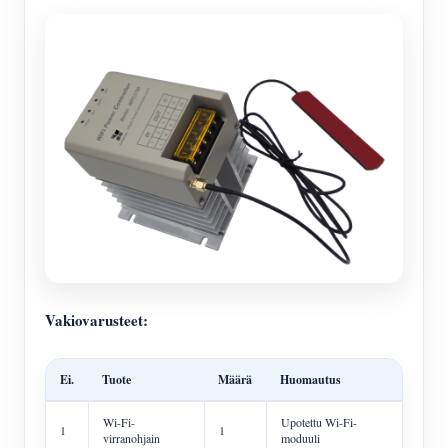
Vakiovarusteet:
Ei.
Tuote
Määrä
Huomautus
Wi-Fi-
Upotettu Wi-Fi-
1
1
virranohjain
moduuli