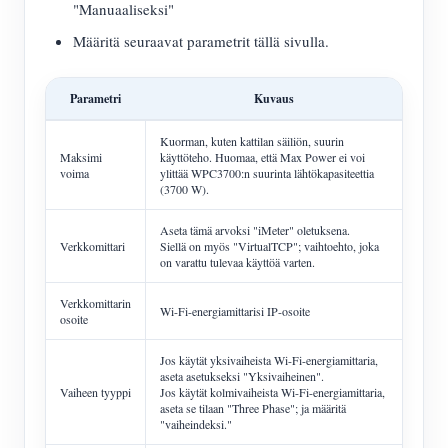
"Manuaaliseksi"
Määritä seuraavat parametrit tällä sivulla.
Parametri
Kuvaus
Kuorman, kuten kattilan säiliön, suurin
Maksimi
käyttöteho. Huomaa, että Max Power ei voi
voima
ylittää WPC3700:n suurinta lähtökapasiteettia
(3700 W).
Aseta tämä arvoksi "iMeter" oletuksena.
Verkkomittari
Siellä on myös "VirtualTCP"; vaihtoehto, joka
on varattu tulevaa käyttöä varten.
Verkkomittarin
Wi-Fi-energiamittarisi IP-osoite
osoite
Jos käytät yksivaiheista Wi-Fi-energiamittaria,
aseta asetukseksi "Yksivaiheinen".
Vaiheen tyyppi
Jos käytät kolmivaiheista Wi-Fi-energiamittaria,
aseta se tilaan "Three Phase"; ja määritä
"vaiheindeksi."