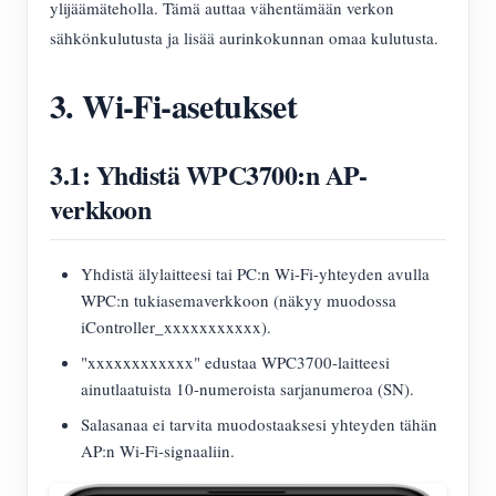
ylijäämäteholla. Tämä auttaa vähentämään verkon
sähkönkulutusta ja lisää aurinkokunnan omaa kulutusta.
3. Wi-Fi-asetukset
3.1: Yhdistä WPC3700:n AP-
verkkoon
Yhdistä älylaitteesi tai PC:n Wi-Fi-yhteyden avulla
WPC:n tukiasemaverkkoon (näkyy muodossa
iController_xxxxxxxxxxx).
"xxxxxxxxxxxx" edustaa WPC3700-laitteesi
ainutlaatuista 10-numeroista sarjanumeroa (SN).
Salasanaa ei tarvita muodostaaksesi yhteyden tähän
AP:n Wi-Fi-signaaliin.