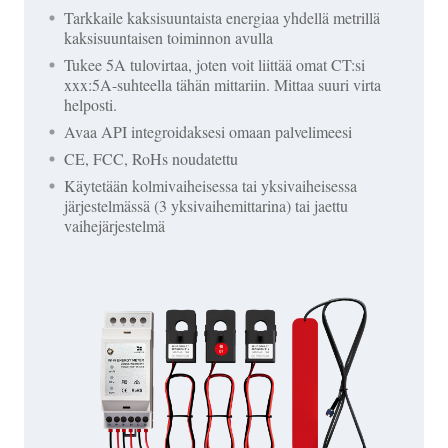
Tarkkaile kaksisuuntaista energiaa yhdellä metrillä
kaksisuuntaisen toiminnon avulla
Tukee 5A tulovirtaa, joten voit liittää omat CT:si
xxx:5A-suhteella tähän mittariin. Mittaa suuri virta
helposti.
Avaa API integroidaksesi omaan palvelimeesi
CE, FCC, RoHs noudatettu
Käytetään kolmivaiheisessa tai yksivaiheisessa
järjestelmässä (3 yksivaihemittarina) tai jaettu
vaihejärjestelmä