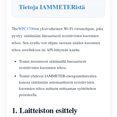
Tietoja IAMMETERistä
The
WPC3700
on yksivaiheinen Wi-Fi-virranohjain, joka
pystyy säätämään lineaarisesti resistiivisten kuormien
tehoa. Sen avulla voit ohjata suoraan näiden kuormien
tehoa sovelluksen tai API-liittymän kautta.
Toimii itsenäisesti säätämällä lineaarisesti
resistiivisten kuormien tehoa.
Toimii yhdessä IAMMETER-energiamittareiden
kanssa säätämään automaattisesti resistiivisten
kuormien tehoa mittarin mittaaman syöttötehon
perusteella.
1. Laitteiston esittely