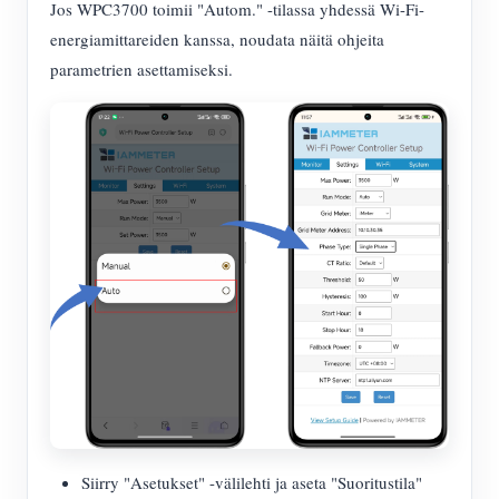
Jos WPC3700 toimii "Autom." -tilassa yhdessä Wi-Fi-
energiamittareiden kanssa, noudata näitä ohjeita
parametrien asettamiseksi.
Siirry "Asetukset" -välilehti ja aseta "Suoritustila"