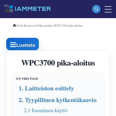
Koti
>
Resurssit
>
Pika-aloitus
>
WPC3700 pika-aloitus
Tuotteet
Yksivaiheinen Wi-Fi-energiamittari (WEM3080)
Luettelo
Kolmivaiheinen Wi-Fi-energiamittari (WEM3080T)
Kolmivaiheinen Wi-Fi-energiamittari (WEM3046T)
WPC3700 pika-aloitus
Kolmivaiheinen Wi-Fi-energiamittari (WEM3050T)
WiFi-virranohjain
1. Laitteiston esittely
IAMMETER Cloud Pro
2. Tyypillinen kytkentäkaavio
Itsepalvelupalvelu
EV laturi
2.1 Itsenäinen käyttö