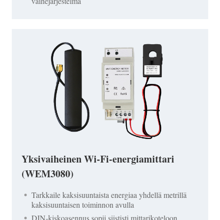
vaihejärjestelmä
Yksivaiheinen Wi-Fi-energiamittari
(WEM3080)
Tarkkaile kaksisuuntaista energiaa yhdellä metrillä
kaksisuuntaisen toiminnon avulla
DIN-kiskoasennus sopii siististi mittarikoteloon