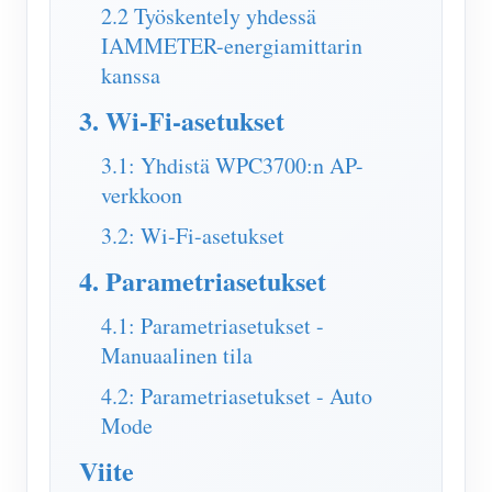
IAMMETER Simulaattori
2.2 Työskentely yhdessä
IAMMETER-energiamittarin
Virtuaalimittari
kanssa
Energian ennuste- ja simulointijärjestelmä
3. Wi-Fi-asetukset
Sovellukset
3.1: Yhdistä WPC3700:n AP-
Aurinkosähköjärjestelmän energianäyttö
Store
verkkoon
Sähkönkulutuksen seuranta
Resurssit
3.2: Wi-Fi-asetukset
PV-lämmittimen ohjausjärjestelmä
4. Parametriasetukset
Tuotteen pika-aloitus
Yhteisö
Kodin automatisointi
Asiakirja
Kehittäjä
4.1: Parametriasetukset -
Tehdasenergian valvonta
Manuaalinen tila
Opetusvideo
Tutkia
Ottaa yhteyttä
4.2: Parametriasetukset - Auto
FAQ
Palkinto-ohjelma
Meistä
Mode
Uutiset
Viite
Blogit