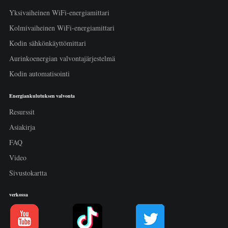
Yksivaiheinen WiFi-energiamittari
Kolmivaiheinen WiFi-energiamittari
Kodin sähkönkäyttömittari
Aurinkoenergian valvontajärjestelmä
Kodin automatisointi
Energiankulutuksen valvonta
Resurssit
Asiakirja
FAQ
Video
Sivustokartta
verkossa