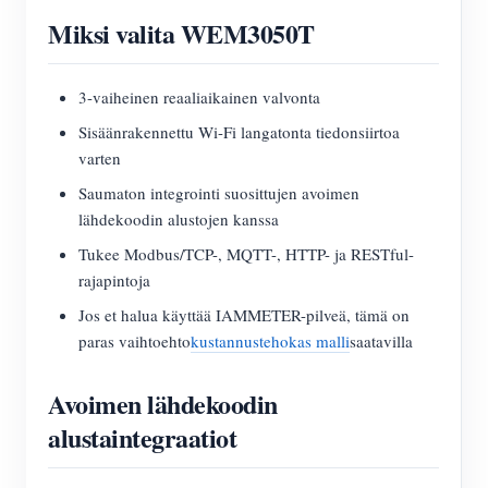
Miksi valita WEM3050T
3-vaiheinen reaaliaikainen valvonta
Sisäänrakennettu Wi-Fi langatonta tiedonsiirtoa
varten
Saumaton integrointi suosittujen avoimen
lähdekoodin alustojen kanssa
Tukee Modbus/TCP-, MQTT-, HTTP- ja RESTful-
rajapintoja
Jos et halua käyttää IAMMETER-pilveä, tämä on
paras vaihtoehto
kustannustehokas malli
saatavilla
Avoimen lähdekoodin
alustaintegraatiot