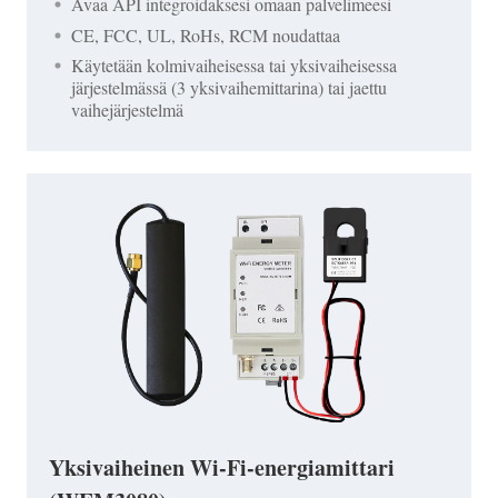
Avaa API integroidaksesi omaan palvelimeesi
CE, FCC, UL, RoHs, RCM noudattaa
Käytetään kolmivaiheisessa tai yksivaiheisessa
järjestelmässä (3 yksivaihemittarina) tai jaettu
vaihejärjestelmä
Yksivaiheinen Wi-Fi-energiamittari