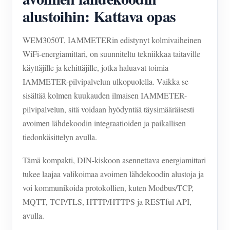
alustoihin: Kattava opas
WEM3050T, IAMMETERin edistynyt kolmivaiheinen
WiFi-energiamittari, on suunniteltu tekniikkaa taitaville
käyttäjille ja kehittäjille, jotka haluavat toimia
IAMMETER-pilvipalvelun ulkopuolella. Vaikka se
sisältää kolmen kuukauden ilmaisen IAMMETER-
pilvipalvelun, sitä voidaan hyödyntää täysimääräisesti
avoimen lähdekoodin integraatioiden ja paikallisen
tiedonkäsittelyn avulla.
Tämä kompakti, DIN-kiskoon asennettava energiamittari
tukee laajaa valikoimaa avoimen lähdekoodin alustoja ja
voi kommunikoida protokollien, kuten Modbus/TCP,
MQTT, TCP/TLS, HTTP/HTTPS ja RESTful API,
avulla.