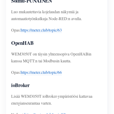
Solmu-PUNAINEN
Luo mukautettavia kojelaudan näkymiä ja
automaatiotyönkulkuja Node-RED:n avulla.
Opas:
https://meter.club/topic/63
OpenHAB
WEM3050T on täysin yhteensopiva OpenHABin
kanssa MQTT:n tai Modbusin kautta.
Opas:
https://meter.club/topic/66
ioBroker
Lisää WEM3050T ioBroker-ympäristöösi kattavaa
energianseurantaa varten.