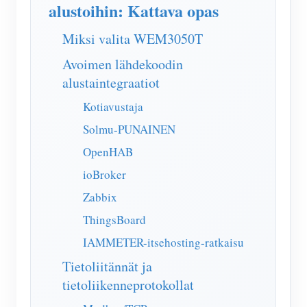
IAMMETER Simulaattori
alustoihin: Kattava opas
Virtuaalimittari
Miksi valita WEM3050T
Energian ennuste- ja simulointijärjestelmä
Avoimen lähdekoodin
alustaintegraatiot
Sovellukset
Kotiavustaja
Aurinkosähköjärjestelmän energianäyttö
Store
Solmu-PUNAINEN
Sähkönkulutuksen seuranta
Resurssit
OpenHAB
PV-lämmittimen ohjausjärjestelmä
Tuotteen pika-aloitus
Yhteisö
ioBroker
Kodin automatisointi
Zabbix
Asiakirja
Kehittäjä
Tehdasenergian valvonta
ThingsBoard
Opetusvideo
Tutkia
Ottaa yhteyttä
IAMMETER-itsehosting-ratkaisu
FAQ
Palkinto-ohjelma
Meistä
Tietoliitännät ja
Uutiset
tietoliikenneprotokollat
Blogit