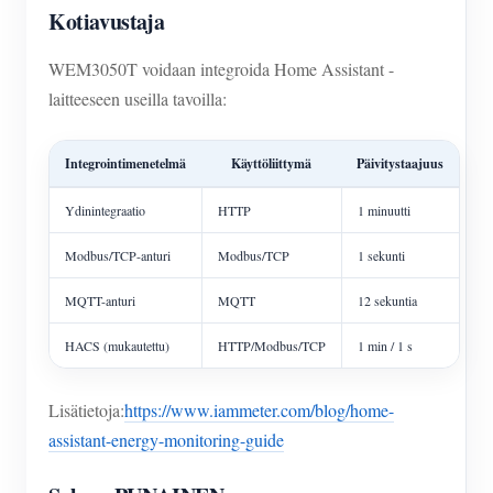
Kotiavustaja
WEM3050T voidaan integroida Home Assistant -
laitteeseen useilla tavoilla:
Integrointimenetelmä
Käyttöliittymä
Päivitystaajuus
Ydinintegraatio
HTTP
1 minuutti
Modbus/TCP-anturi
Modbus/TCP
1 sekunti
MQTT-anturi
MQTT
12 sekuntia
HACS (mukautettu)
HTTP/Modbus/TCP
1 min / 1 s
Lisätietoja:
https://www.iammeter.com/blog/home-
assistant-energy-monitoring-guide