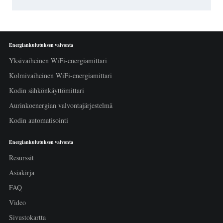
Energiankulutuksen valvonta
Yksivaiheinen WiFi-energiamittari
Kolmivaiheinen WiFi-energiamittari
Kodin sähkönkäyttömittari
Aurinkoenergian valvontajärjestelmä
Kodin automatisointi
Energiankulutuksen valvonta
Resurssit
Asiakirja
FAQ
Video
Sivustokartta