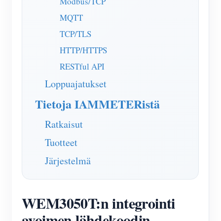
Modbus/TCP
MQTT
TCP/TLS
HTTP/HTTPS
RESTful API
Loppuajatukset
Tietoja IAMMETERistä
Ratkaisut
Tuotteet
Järjestelmä
WEM3050T:n integrointi
avoimen lähdekoodin