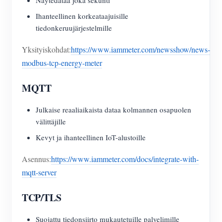
Näytedataa joka sekunti
Ihanteellinen korkeataajuisille
tiedonkeruujärjestelmille
Yksityiskohdat:
https://www.iammeter.com/newsshow/news-
modbus-tcp-energy-meter
MQTT
Julkaise reaaliaikaista dataa kolmannen osapuolen
välittäjille
Kevyt ja ihanteellinen IoT-alustoille
Asennus:
https://www.iammeter.com/docs/integrate-with-
mqtt-server
TCP/TLS
Suojattu tiedonsiirto mukautetuille palvelimille