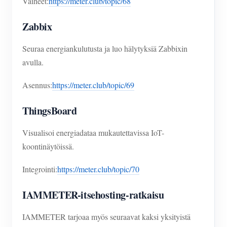
Vaiheet:
https://meter.club/topic/68
Zabbix
Seuraa energiankulutusta ja luo hälytyksiä Zabbixin
avulla.
Asennus:
https://meter.club/topic/69
ThingsBoard
Visualisoi energiadataa mukautettavissa IoT-
koontinäytöissä.
Integrointi:
https://meter.club/topic/70
IAMMETER-itsehosting-ratkaisu
IAMMETER tarjoaa myös seuraavat kaksi yksityistä