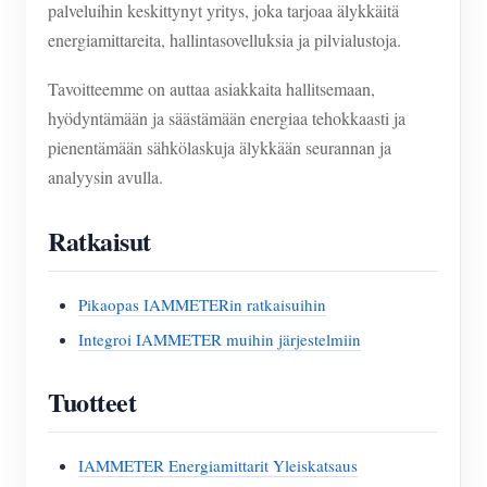
palveluihin keskittynyt yritys, joka tarjoaa älykkäitä
energiamittareita, hallintasovelluksia ja pilvialustoja.
Tavoitteemme on auttaa asiakkaita hallitsemaan,
hyödyntämään ja säästämään energiaa tehokkaasti ja
pienentämään sähkölaskuja älykkään seurannan ja
analyysin avulla.
Ratkaisut
Pikaopas IAMMETERin ratkaisuihin
Integroi IAMMETER muihin järjestelmiin
Tuotteet
IAMMETER Energiamittarit Yleiskatsaus