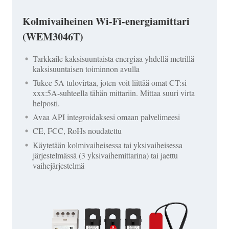
Kolmivaiheinen Wi-Fi-energiamittari
(WEM3046T)
Tarkkaile kaksisuuntaista energiaa yhdellä metrillä
kaksisuuntaisen toiminnon avulla
Tukee 5A tulovirtaa, joten voit liittää omat CT:si
xxx:5A-suhteella tähän mittariin. Mittaa suuri virta
helposti.
Avaa API integroidaksesi omaan palvelimeesi
CE, FCC, RoHs noudatettu
Käytetään kolmivaiheisessa tai yksivaiheisessa
järjestelmässä (3 yksivaihemittarina) tai jaettu
vaihejärjestelmä