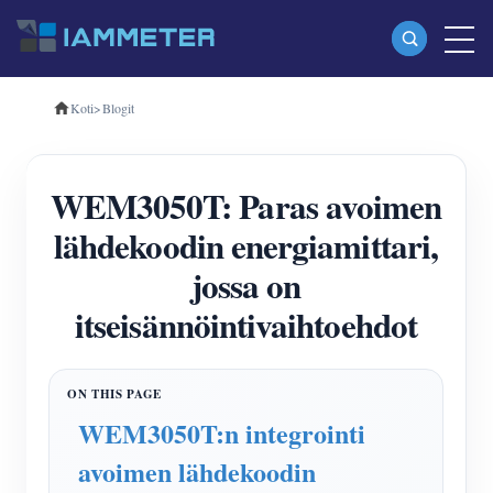
Koti
>
Blogit
Tuotteet
Yksivaiheinen Wi-Fi-energiamittari (WEM3080)
WEM3050T: Paras avoimen
Kolmivaiheinen Wi-Fi-energiamittari (WEM3080T)
lähdekoodin energiamittari,
Kolmivaiheinen Wi-Fi-energiamittari (WEM3046T)
jossa on
Kolmivaiheinen Wi-Fi-energiamittari (WEM3050T)
itseisännöintivaihtoehdot
WiFi-virranohjain
IAMMETER Cloud Pro
Itsepalvelupalvelu
WEM3050T:n integrointi
EV laturi
avoimen lähdekoodin