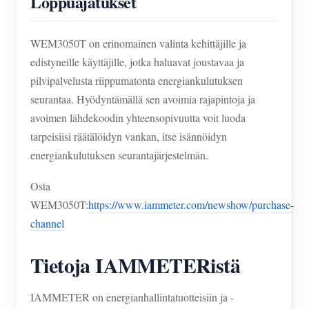
Loppuajatukset
WEM3050T on erinomainen valinta kehittäjille ja
edistyneille käyttäjille, jotka haluavat joustavaa ja
pilvipalvelusta riippumatonta energiankulutuksen
seurantaa. Hyödyntämällä sen avoimia rajapintoja ja
avoimen lähdekoodin yhteensopivuutta voit luoda
tarpeisiisi räätälöidyn vankan, itse isännöidyn
energiankulutuksen seurantajärjestelmän.
Osta
WEM3050T:
https://www.iammeter.com/newshow/purchase-
channel
Tietoja IAMMETERistä
IAMMETER on energianhallintatuotteisiin ja -