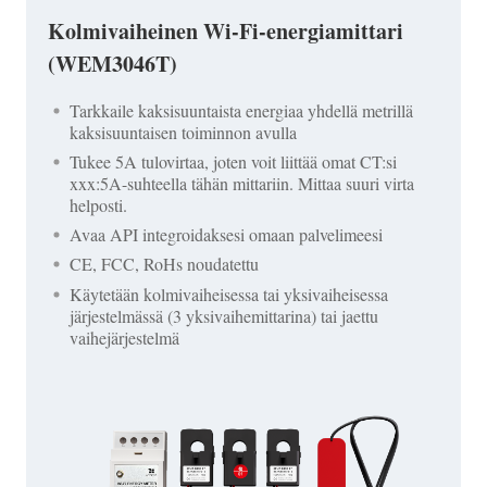
Kolmivaiheinen Wi-Fi-energiamittari
(WEM3046T)
Tarkkaile kaksisuuntaista energiaa yhdellä metrillä
kaksisuuntaisen toiminnon avulla
Tukee 5A tulovirtaa, joten voit liittää omat CT:si
xxx:5A-suhteella tähän mittariin. Mittaa suuri virta
helposti.
Avaa API integroidaksesi omaan palvelimeesi
CE, FCC, RoHs noudatettu
Käytetään kolmivaiheisessa tai yksivaiheisessa
järjestelmässä (3 yksivaihemittarina) tai jaettu
vaihejärjestelmä