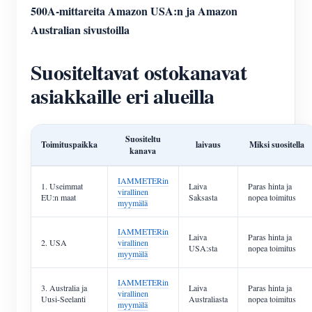
500A-mittareita Amazon USA:n ja Amazon
Australian sivustoilla
Suositeltavat ostokanavat
asiakkaille eri alueilla
Suositeltu
Toimituspaikka
laivaus
Miksi suositella
kanava
IAMMETERin
1. Useimmat
Laiva
Paras hinta ja
virallinen
EU:n maat
Saksasta
nopea toimitus
myymälä
IAMMETERin
Laiva
Paras hinta ja
2. USA
virallinen
USA:sta
nopea toimitus
myymälä
IAMMETERin
3. Australia ja
Laiva
Paras hinta ja
virallinen
Uusi-Seelanti
Australiasta
nopea toimitus
myymälä