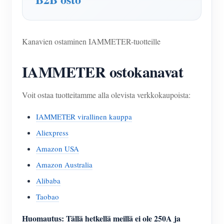
IAMMETER Simulaattori
Virtuaalimittari
Kanavien ostaminen IAMMETER-tuotteille
Energian ennuste- ja simulointijärjestelmä
Sovellukset
IAMMETER ostokanavat
Aurinkosähköjärjestelmän energianäyttö
Store
Voit ostaa tuotteitamme alla olevista verkkokaupoista:
Sähkönkulutuksen seuranta
Resurssit
IAMMETER virallinen kauppa
PV-lämmittimen ohjausjärjestelmä
Tuotteen pika-aloitus
Yhteisö
Aliexpress
Kodin automatisointi
Asiakirja
Kehittäjä
Amazon USA
Tehdasenergian valvonta
Opetusvideo
Amazon Australia
Tutkia
Ottaa yhteyttä
Alibaba
FAQ
Palkinto-ohjelma
Meistä
Taobao
Uutiset
Huomautus: Tällä hetkellä meillä ei ole 250A ja
Blogit