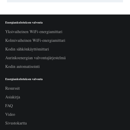
Energiankulutuksen valvonta
Yksivaiheinen WiFi-energiamittari
Kolmivaiheinen WiFi-energiamittari
Kodin sähkönkäyttömittari
Aurinkoenergian valvontajärjestelmä
Kodin automatisointi
Energiankulutuksen valvonta
Resurssit
Asiakirja
FAQ
Video
Sivustokartta