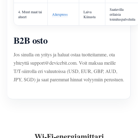
Saatavilla
4. Muut maat tai
Laiva
Aliexpress
erilaisia
alueet
Kiinasta
toimituspalveluita
B2B osto
Jos sinulla on yritys ja haluat ostaa tuotteitamme, ota
yhteyttä support@devicebit.com. Voit maksaa meille
T/T-siirrolla eri valuutoissa (USD, EUR, GBP, AUD,
JPY, SGD) ja saat paremmat hinnat volyymiin perustuen.
Wi-Fi-energiamittari