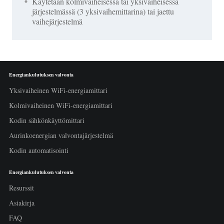
Käytetään kolmivaiheisessa tai yksivaiheisessa
järjestelmässä (3 yksivaihemittarina) tai jaettu
vaihejärjestelmä
Energiankulutuksen valvonta
Yksivaiheinen WiFi-energiamittari
Kolmivaiheinen WiFi-energiamittari
Kodin sähkönkäyttömittari
Aurinkoenergian valvontajärjestelmä
Kodin automatisointi
Energiankulutuksen valvonta
Resurssit
Asiakirja
FAQ