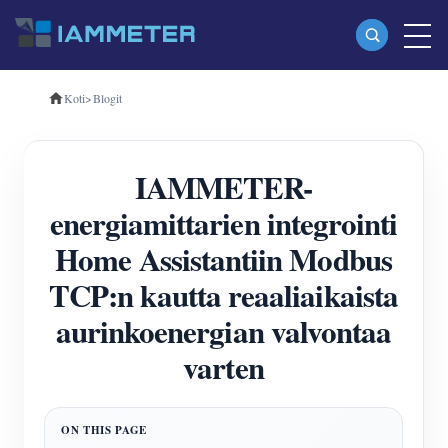
Koti
>
Blogit
Tuotteet
Yksivaiheinen Wi-Fi-energiamittari (WEM3080)
IAMMETER-
Kolmivaiheinen Wi-Fi-energiamittari (WEM3080T)
energiamittarien integrointi
Kolmivaiheinen Wi-Fi-energiamittari (WEM3046T)
Home Assistantiin Modbus
Kolmivaiheinen Wi-Fi-energiamittari (WEM3050T)
TCP:n kautta reaaliaikaista
WiFi-virranohjain
aurinkoenergian valvontaa
IAMMETER Cloud Pro
varten
Itsepalvelupalvelu
EV laturi