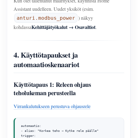
Kun olet tallentanut määritykset, käynnistä Home
Assistant uudelleen. Uudet yksiköt (esim.
) näkyy
anturi.modbus_power
Kehittäjätyökalut → Osavaltiot
kohdassa
.
4. Käyttötapaukset ja
automaatioskenaariot
Käyttötapaus 1: Releen ohjaus
teholukeman perusteella
Virrankulutukseen perustuva ohjausrele
automaatio:

- alias: "Korkea teho → Kytke rele päälle"

trigger:
