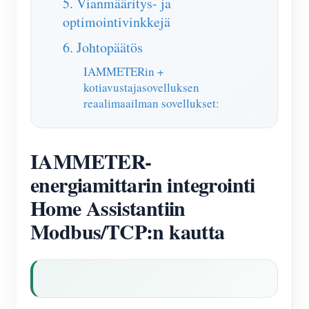
5. Vianmääritys- ja
optimointivinkkejä
6. Johtopäätös
IAMMETERin +
kotiavustajasovelluksen
reaalimaailman sovellukset:
IAMMETER-
energiamittarin integrointi
Home Assistantiin
Modbus/TCP:n kautta