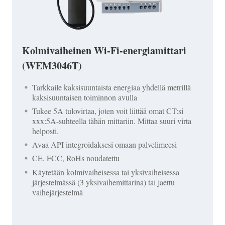
Kolmivaiheinen Wi-Fi-energiamittari
(WEM3046T)
Tarkkaile kaksisuuntaista energiaa yhdellä metrillä
kaksisuuntaisen toiminnon avulla
Tukee 5A tulovirtaa, joten voit liittää omat CT:si
xxx:5A-suhteella tähän mittariin. Mittaa suuri virta
helposti.
Avaa API integroidaksesi omaan palvelimeesi
CE, FCC, RoHs noudatettu
Käytetään kolmivaiheisessa tai yksivaiheisessa
järjestelmässä (3 yksivaihemittarina) tai jaettu
vaihejärjestelmä