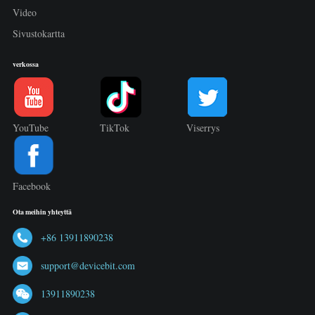
Video
Sivustokartta
verkossa
YouTube
TikTok
Viserrys
Facebook
Ota meihin yhteyttä
+86 13911890238
support@devicebit.com
13911890238