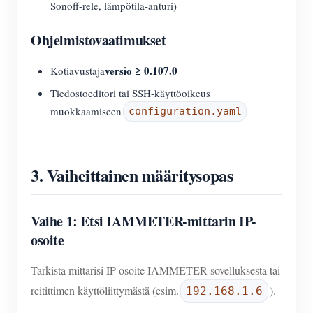
Sonoff-rele, lämpötila-anturi)
Ohjelmistovaatimukset
versio ≥ 0.107.0
Kotiavustaja
Tiedostoeditori tai SSH-käyttöoikeus
muokkaamiseen
configuration.yaml
3. Vaiheittainen määritysopas
Vaihe 1: Etsi IAMMETER-mittarin IP-
osoite
Tarkista mittarisi IP-osoite IAMMETER-sovelluksesta tai
reitittimen käyttöliittymästä (esim.
).
192.168.1.6