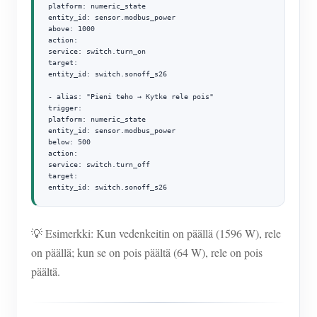
platform: numeric_state

entity_id: sensor.modbus_power

above: 1000

action:

service: switch.turn_on

target:

entity_id: switch.sonoff_s26

- alias: "Pieni teho → Kytke rele pois"

trigger:

platform: numeric_state

entity_id: sensor.modbus_power

below: 500

action:

service: switch.turn_off

target:

entity_id: switch.sonoff_s26
💡 Esimerkki: Kun vedenkeitin on päällä (1596 W), rele
on päällä; kun se on pois päältä (64 W), rele on pois
päältä.