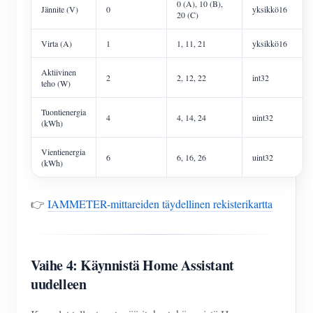
0 (A), 10 (B),
Jännite (V)
0
yksikkö16
20 (C)
Virta (A)
1
1, 11, 21
yksikkö16
Aktiivinen
2
2, 12, 22
int32
teho (W)
Tuontienergia
4
4, 14, 24
uint32
(kWh)
Vientienergia
6
6, 16, 26
uint32
(kWh)
👉
IAMMETER-mittareiden täydellinen rekisterikartta
Vaihe 4: Käynnistä Home Assistant
uudelleen