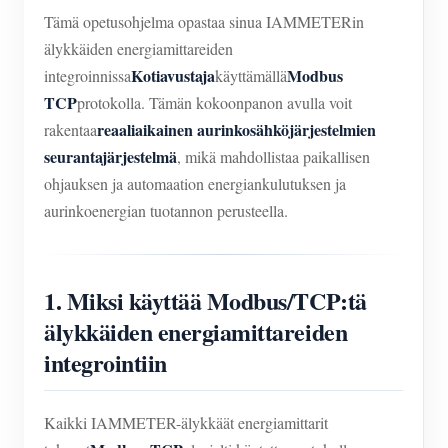
Tämä opetusohjelma opastaa sinua IAMMETERin
älykkäiden energiamittareiden
Kotiavustaja
Modbus
integroinnissa
käyttämällä
TCP
protokolla. Tämän kokoonpanon avulla voit
reaaliaikainen aurinkosähköjärjestelmien
rakentaa
seurantajärjestelmä
, mikä mahdollistaa paikallisen
ohjauksen ja automaation energiankulutuksen ja
aurinkoenergian tuotannon perusteella.
1. Miksi käyttää Modbus/TCP:tä
älykkäiden energiamittareiden
integrointiin
Kaikki IAMMETER-älykkäät energiamittarit