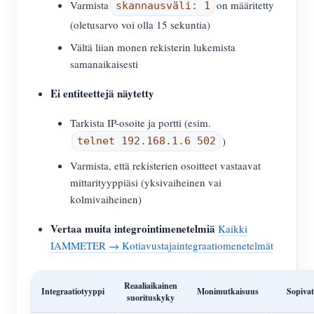
Varmista
on määritetty
skannausväli: 1
(oletusarvo voi olla 15 sekuntia)
Vältä liian monen rekisterin lukemista
samanaikaisesti
Ei entiteettejä näytetty
Tarkista IP-osoite ja portti (esim.
)
telnet 192.168.1.6 502
Varmista, että rekisterien osoitteet vastaavat
mittarityyppiäsi (yksivaiheinen vai
kolmivaiheinen)
Vertaa muita integrointimenetelmiä
Kaikki
IAMMETER → Kotiavustajaintegraatiomenetelmät
Reaaliaikainen
Integraatiotyyppi
Monimutkaisuus
Sopivat
suorituskyky