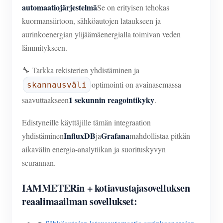
automaatiojärjestelmä
Se on erityisen tehokas
kuormansiirtoon, sähköautojen lataukseen ja
aurinkoenergian ylijäämäenergialla toimivan veden
lämmitykseen.
🔧 Tarkka rekisterien yhdistäminen ja
optimointi on avainasemassa
skannausväli
1 sekunnin reagointikyky
saavuttaakseen
.
Edistyneille käyttäjille tämän integraation
InfluxDB
Grafana
yhdistäminen
ja
mahdollistaa pitkän
aikavälin energia-analytiikan ja suorituskyvyn
seurannan.
IAMMETERin + kotiavustajasovelluksen
reaalimaailman sovellukset: