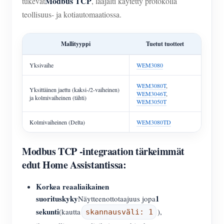
Modbus TCP
tukevat
, laajalti käytetty protokolla
teollisuus- ja kotiautomaatiossa.
Mallityyppi
Tuetut tuotteet
Yksivaihe
WEM3080
WEM3080T
,
Yksittäinen jaettu (kaksi-/2-vaiheinen)
WEM3046T
,
ja kolmivaiheinen (tähti)
WEM3050T
Kolmivaiheinen (Delta)
WEM3080TD
Modbus TCP -integraation tärkeimmät
edut Home Assistantissa:
Korkea reaaliaikainen
suorituskyky
1
Näytteenottotaajuus jopa
sekunti
(kautta
),
skannausväli: 1