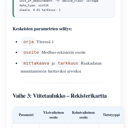
unit_of_measurement: "V" device_class: voltage

data_type: uint16

skaala: 0.01 tarkkuus: 1
Keskeisten parametrien selitys:
Yleensä 1
orja
Modbus-rekisterin osoite
osoite
ja
Raakadatan
mittakaava
tarkkuus
muuntamiseen luettaviksi arvoiksi
Vaihe 3: Viitetaulukko – Rekisterikartta
Yksivaiheinen
Kolmivaiheinen
Parametri
Tietotyyppi
osoite
osoite