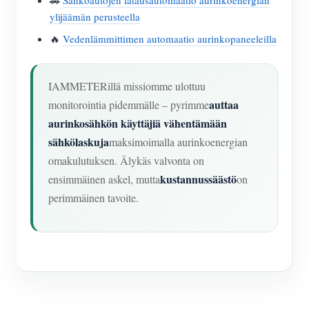
🚗
Sähköautojen latausautomaatio aurinkoenergian
ylijäämän perusteella
🔥
Vedenlämmittimen automaatio aurinkopaneeleilla
IAMMETERillä missiomme ulottuu
auttaa
monitorointia pidemmälle – pyrimme
aurinkosähkön käyttäjiä vähentämään
sähkölaskuja
maksimoimalla aurinkoenergian
omakulutuksen. Älykäs valvonta on
kustannussäästö
ensimmäinen askel, mutta
on
perimmäinen tavoite.