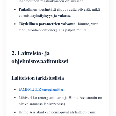
ihanteellinen reaaliaikaiseen ohjaukseen.
Paikallinen viestintä
Ei riippuvuutta pilvestä, mikä
yksityisyys ja vakaus
varmistaa
.
Täydellinen parametrien valvonta
: Jännite, virta,
teho, tuonti-/vientienergia ja paljon muuta.
2. Laitteisto- ja
ohjelmistovaatimukset
Laitteiston tarkistuslista
IAMPMETER-energiamittari
Lähiverkko (energiamittarin ja Home Assistantin on
oltava samassa lähiverkossa)
Home Assistant -yhteensopivat älylaitteet (esim.