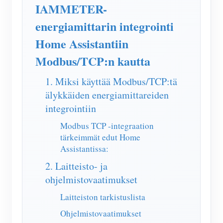
IAMMETER Simulaattori
IAMMETER-
energiamittarin integrointi
Virtuaalimittari
Home Assistantiin
Energian ennuste- ja simulointijärjestelmä
Modbus/TCP:n kautta
Sovellukset
1. Miksi käyttää Modbus/TCP:tä
Aurinkosähköjärjestelmän energianäyttö
Store
älykkäiden energiamittareiden
Sähkönkulutuksen seuranta
Resurssit
integrointiin
PV-lämmittimen ohjausjärjestelmä
Tuotteen pika-aloitus
Modbus TCP -integraation
Yhteisö
tärkeimmät edut Home
Kodin automatisointi
Asiakirja
Kehittäjä
Assistantissa:
Tehdasenergian valvonta
Opetusvideo
2. Laitteisto- ja
Tutkia
Ottaa yhteyttä
ohjelmistovaatimukset
FAQ
Palkinto-ohjelma
Meistä
Laitteiston tarkistuslista
Uutiset
Ohjelmistovaatimukset
Blogit