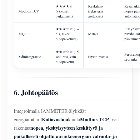
★★★★☆
Keskitaso
Reaaliaika
Modbus TCP
(ykköset,
(rekisterin
nopea paik
paikallinen)
asetukset)
automaati
★★★☆☆ (1–
Etäsynkron
MQTT
5 s, tukee
Matala
pilvihallin
pilvipalveluita)
paikalline
★★☆☆☆ (15
Perusener
Ydinintegraatio
sekuntia, vain
Hyvin matala
seuranta
pilvipalvelu)
6. Johtopäätös
Integroimalla IAMMETER-älykkäät
Kotiavustaja
Modbus TCP
energiamittarit
kautta
, voit
nopea, yksityisyyteen keskittyvä ja
rakentaa
paikallisesti ohjattu aurinkoenergian valvonta- ja