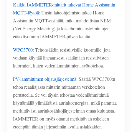
Kaikki IAMMETER-mittarit tukevat Home Assistantin
MQTT-löytöä
: Uusin laiteohjelmisto tukee Home
Assistantin MQTT-etsintää, mikä mahdollistaa NEM
(Net Energy Metering) ja loistehomittaustoimintojen
etäaktivoinnin IAMMETER-pilven kautta.
WPC3700
: Tehonsäädin resistiivisille kuormille, jota
voidaan käyttää lineaarisesti säätämään resistiivisten
kuormien, kuten vedenlämmittimien, syöttötehoa.
PV-lämmittimen ohjausjärjestelmä
: Säätää WPC3700:n
tehoa reaaliajassa mittarin mittaaman verkkotehon
perusteella. Se voi täysin tehostaa vedenlämmittimiä
käyttämällä ylimääräistä aurinkoenergiaa, mikä parantaa
merkittävästi aurinkosähköjärjestelmän omaa kulutusta.
IAMMETER on myös ottanut merkittävän askeleen
eteenpäin tämän järjestelmän avulla asiakkaiden