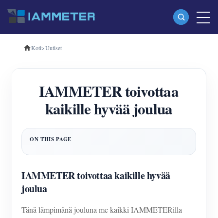
Koti
>
Uutiset
Tuotteet
Yksivaiheinen Wi-Fi-energiamittari (WEM3080)
IAMMETER toivottaa
Kolmivaiheinen Wi-Fi-energiamittari (WEM3080T)
kaikille hyvää joulua
Kolmivaiheinen Wi-Fi-energiamittari (WEM3046T)
Kolmivaiheinen Wi-Fi-energiamittari (WEM3050T)
WiFi-virranohjain
IAMMETER Cloud Pro
IAMMETER toivottaa kaikille hyvää
Itsepalvelupalvelu
joulua
EV laturi
Tänä lämpimänä jouluna me kaikki IAMMETERilla