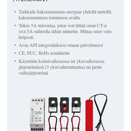
Tarkkaile kaksisuuntaista energiaa yhdellä metrillä
kaksisuuntaisen toiminnon avulla
Tukee 5A tulovirtaa, joten voit liittää omat CT:si
xxx:5A-suhteella tähän mittariin. Mittaa suuri virta
helposti.
Avaa API integroidaksesi omaan palvelimeesi
CE, FCC, RoHs noudatettu
Käytetään kolmivaiheisessa tai yksivaiheisessa
järjestelmässä (3 yksivaihemittarina) tai jaettu
vaihejärjestelmä