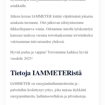
asiakkaille.
Jälleen kerran IAMMETER kiittää vilpittömästi jokaista
asiakasta tuestanne. Olet jatkuvan edistymisemme
liikkeellepaneva voima. Odotamme innolla työskentelyä
kanssasi uudessa vuonna toivottaaksemme tervetulleeksi
valoisamman tulevaisuuden yhdessä.
Hyvää joulua ja vappua! Toivotamme kaikkea hyvää
vuodelle 2025!
Tietoja IAMMETERistä
IAMMETER on energianhallintatuotteisiin ja -
palveluihin keskittynyt yritys, joka tarjoaa älykkäitä
energiamittareita, hallintasovelluksia ja pilvialustoja.