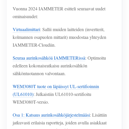
Vuonna 2024 IAMMETER esitteli seuraavat uudet
ominaisuudet:
Virtuaalimittari
: Sallii muiden laitteiden (invertterit,
kolmannen osapuolen mittarit) muodostaa yhteyden
IAMMETER-Cloudiin.
Seuraa aurinkosähköä IAMMETERissä
: Optimoitu
edelleen kokonaisratkaisu aurinkosähkön
sähköntuotannon valvontaan.
WEM3080T tuote on läpäissyt UL-sertifioinnin
(UL61010)
: Julkaistiin UL61010-sertifioitu
WEM3080T-versio.
Osa 1: Katsaus aurinkosähköjärjestelmääsi
: Lisättiin
jatkuvasti erilaisia raportteja, joiden avulla asiakkaat