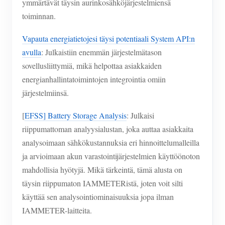
ymmärtävät täysin aurinkosähköjärjestelmiensä
toiminnan.
Vapauta energiatietojesi täysi potentiaali System API:n
avulla
: Julkaistiin enemmän järjestelmätason
sovellusliittymiä, mikä helpottaa asiakkaiden
energianhallintatoimintojen integrointia omiin
järjestelmiinsä.
[
EFSS] Battery Storage Analysis
: Julkaisi
riippumattoman analyysialustan, joka auttaa asiakkaita
analysoimaan sähkökustannuksia eri hinnoittelumalleilla
ja arvioimaan akun varastointijärjestelmien käyttöönoton
mahdollisia hyötyjä. Mikä tärkeintä, tämä alusta on
täysin riippumaton IAMMETERistä, joten voit silti
käyttää sen analysointiominaisuuksia jopa ilman
IAMMETER-laitteita.