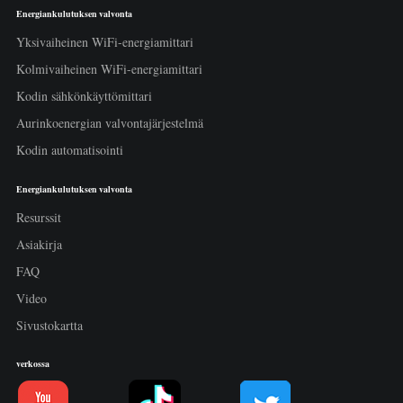
Energiankulutuksen valvonta
Yksivaiheinen WiFi-energiamittari
Kolmivaiheinen WiFi-energiamittari
Kodin sähkönkäyttömittari
Aurinkoenergian valvontajärjestelmä
Kodin automatisointi
Energiankulutuksen valvonta
Resurssit
Asiakirja
FAQ
Video
Sivustokartta
verkossa