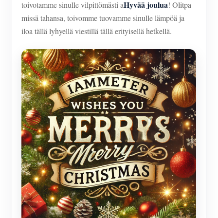
IAMMETER Simulaattori
Hyvää joulua
toivotamme sinulle vilpittömästi a
! Olitpa
missä tahansa, toivomme tuovamme sinulle lämpöä ja
Virtuaalimittari
iloa tällä lyhyellä viestillä tällä erityisellä hetkellä.
Energian ennuste- ja simulointijärjestelmä
Sovellukset
Aurinkosähköjärjestelmän energianäyttö
Store
Sähkönkulutuksen seuranta
Resurssit
PV-lämmittimen ohjausjärjestelmä
Tuotteen pika-aloitus
Yhteisö
Kodin automatisointi
Asiakirja
Kehittäjä
Tehdasenergian valvonta
Opetusvideo
Tutkia
Ottaa yhteyttä
FAQ
Palkinto-ohjelma
Meistä
Uutiset
Blogit