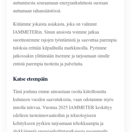
auttamisesta seuraamaan energiankulutusta suoraan
auttamaan rahansäästössä.
Kiitämme jokaista asiakasta, joka on valinnut
IAMMETERin. Sinun ansiosta voimme jatkaa
suoritustemme rajojen työntämistä ja saavuttaa parempia
tuloksia erittäin kilpailluilla markkinoilla. Pyrimme
jatkossakin ylittämään itsemme ja tarjoamaan sinulle
entistä parempia tuotteita ja palveluita.
Katse eteenpäin
Tänä jouluna emme ainoastaan osoita kiitollisuutta
kuluneen vuoden saavutuksista, vaan odotamme myös
innolla tulevaa. Vuonna 2025 IAMMETER keskittyy
edelleen tuoteinnovaatioihin ja teknologiseen
kehitykseen pyrkien tarjoamaan tehokkaampia ja
älykkäämpiä energianhallintaratkaisuja useammalle