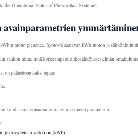
o the Operational Status of Photovoltaic Systems".
en avainparametrien ymmärtämine
n kWh:n tuotto pienenee. Syötöstä saatavan kWh-tuoton ja sähkönkulut
i kuin sähkön hinta, mitä korkeampi aurinkosähköjärjestelmän omakulutus
 on pääasiassa kaksi tapaa:
la.
se kohdistaa itse asiassa seuraaviin kolmeen parametriin:
.
tä, joka syötetään verkkoon (kWh).