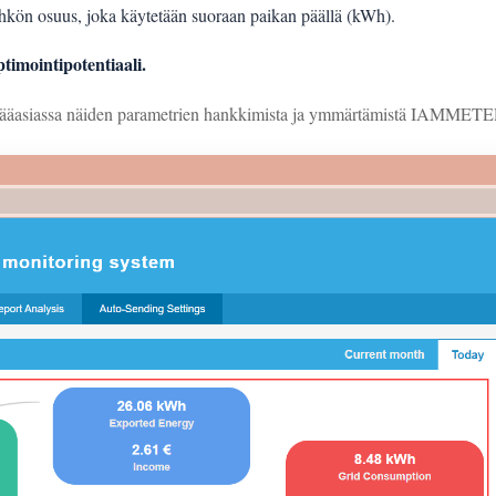
ähkön osuus, joka käytetään suoraan paikan päällä (kWh).
timointipotentiaali.
e pääasiassa näiden parametrien hankkimista ja ymmärtämistä IAMMETER