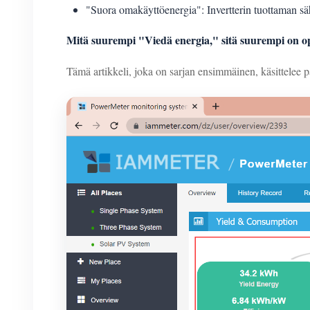
"Suora omakäyttöenergia": Invertterin tuottaman s
Mitä suurempi "Viedä energia," sitä suurempi on op
Tämä artikkeli, joka on sarjan ensimmäinen, käsittele