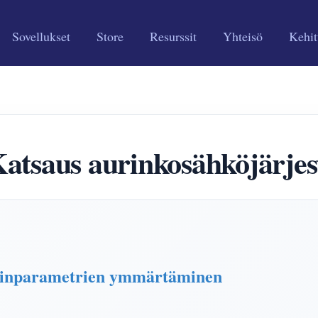
Sovellukset
Store
Resurssit
Yhteisö
Kehit
Katsaus aurinkosähköjärjes
vainparametrien ymmärtäminen