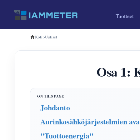
Tuotteet
Koti
>
Uutiset
Osa 1: 
Johdanto
Aurinkosähköjärjestelmien a
"Tuottoenergia"