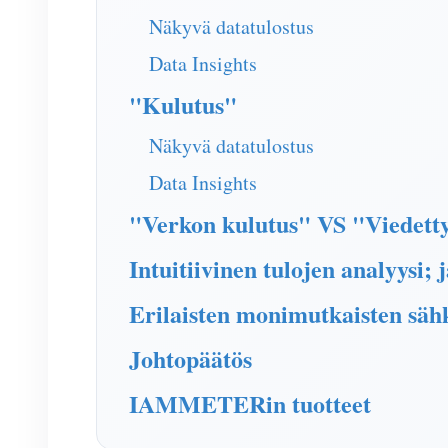
Näkyvä datatulostus
Data Insights
"Kulutus"
Näkyvä datatulostus
Data Insights
"Verkon kulutus" VS "Viedett
Intuitiivinen tulojen analyysi;
Erilaisten monimutkaisten säh
Johtopäätös
IAMMETERin tuotteet