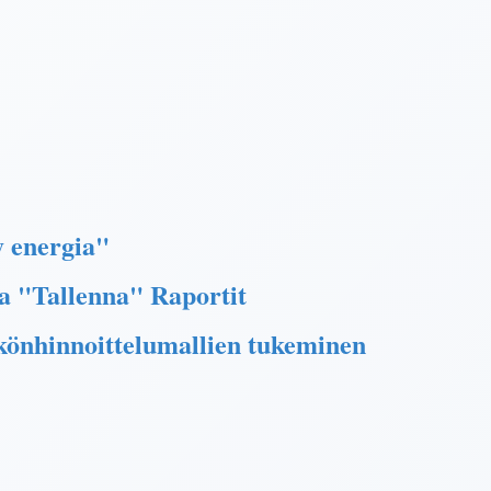
y energia"
 ja "Tallenna" Raportit
könhinnoittelumallien tukeminen