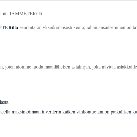
 aloita IAMMETERillä.
ETERillä
-seuranta on yksinkertaisesti keino, rahan ansaitseminen on ta
kaan, joten aiomme luoda maanläheisen asiakirjan, joka näyttää asiakk
asta.
steella maksimoimaan invertterin kaiken sähköntuotannon paikallisen 