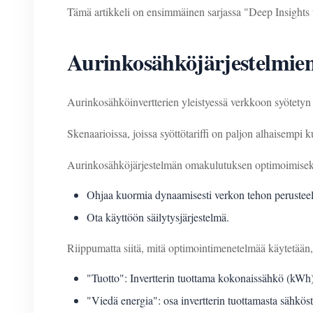
Tämä artikkeli on ensimmäinen sarjassa "Deep Insights t
Aurinkosähköjärjestelmi
Aurinkosähköinvertterien yleistyessä verkkoon syötety
Skenaarioissa, joissa syöttötariffi on paljon alhaisemp
Aurinkosähköjärjestelmän omakulutuksen optimoimiseksi
Ohjaa kuormia dynaamisesti verkon tehon perusteel
Ota käyttöön säilytysjärjestelmä.
Riippumatta siitä, mitä optimointimenetelmää käytetään, 
"Tuotto": Invertterin tuottama kokonaissähkö (kWh)
"Viedä energia": osa invertterin tuottamasta sähkös