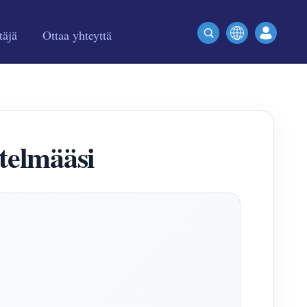
täjä
Ottaa yhteyttä
telmääsi