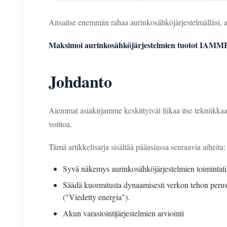
Ansaitse enemmän rahaa aurinkosähköjärjestelmälläsi,
Maksimoi aurinkosähköjärjestelmien tuotot IAMM
Johdanto
Aiemmat asiakirjamme keskittyivät liikaa itse tekniik
voittoa.
Tämä artikkelisarja sisältää pääasiassa seuraavia aiheita:
Syvä näkemys aurinkosähköjärjestelmien toimintatil
Säädä kuormitusta dynaamisesti verkon tehon peru
("Viedetty energia").
Akun varastointijärjestelmien arviointi