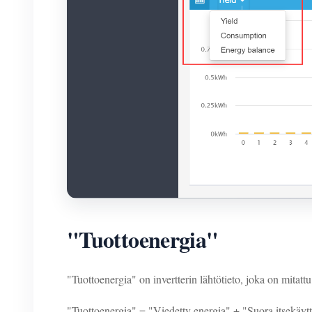
"Tuottoenergia"
"Tuottoenergia" on invertterin lähtötieto, joka on mitatt
"Tuottoenergia" = "Viedetty energia" + "Suora itsekäyt