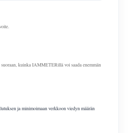
voite.
aille suoraan, kuinka IAMMETERillä voi saada enemmän
kulutuksen ja minimoimaan verkkoon viedyn määrän