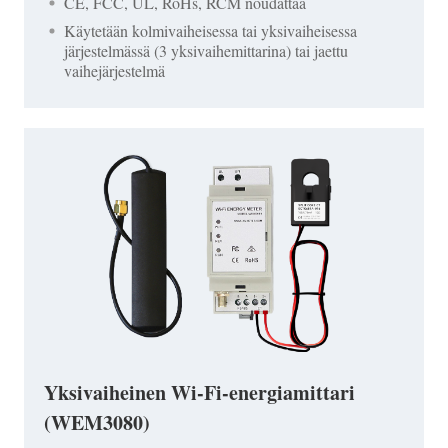
CE, FCC, UL, RoHs, RCM noudattaa
Käytetään kolmivaiheisessa tai yksivaiheisessa
järjestelmässä (3 yksivaihemittarina) tai jaettu
vaihejärjestelmä
Yksivaiheinen Wi-Fi-energiamittari
(WEM3080)