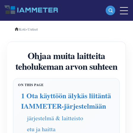
Koti
>
Uutiset
Tuotteet
Yksivaiheinen Wi-Fi-energiamittari (WEM3080)
Ohjaa muita laitteita
Kolmivaiheinen Wi-Fi-energiamittari (WEM3080T)
teholukeman arvon suhteen
Kolmivaiheinen Wi-Fi-energiamittari (WEM3046T)
Kolmivaiheinen Wi-Fi-energiamittari (WEM3050T)
WiFi-virranohjain
1 Ota käyttöön älykäs liitäntä
IAMMETER Cloud Pro
IAMMETER-järjestelmään
Itsepalvelupalvelu
järjestelmä & laitteisto
EV laturi
etu ja haitta