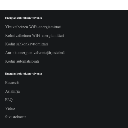
Energiankulutuksen valvonta
Yksivaiheinen WiFi-energiamittari
Kolmivaiheinen WiFi-energiamittari
Kodin sähkönkäyttömittari
Aurinkoenergian valvontajärjestelmä
Kodin automatisointi
Energiankulutuksen valvonta
Resurssit
Asiakirja
FAQ
Video
Sivustokartta