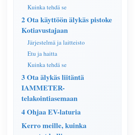
IAMMETER Simulaattori
Kuinka tehdä se
Virtuaalimittari
2 Ota käyttöön älykäs pistoke
Energian ennuste- ja simulointijärjestelmä
Kotiavustajaan
Sovellukset
Järjestelmä ja laitteisto
Aurinkosähköjärjestelmän energianäyttö
Store
Etu ja haitta
Sähkönkulutuksen seuranta
Resurssit
Kuinka tehdä se
PV-lämmittimen ohjausjärjestelmä
3 Ota älykäs liitäntä
Tuotteen pika-aloitus
Yhteisö
Kodin automatisointi
IAMMETER-
Asiakirja
Kehittäjä
telakointiasemaan
Tehdasenergian valvonta
Opetusvideo
Tutkia
Ottaa yhteyttä
4 Ohjaa EV-laturia
FAQ
Palkinto-ohjelma
Meistä
Uutiset
Kerro meille, kuinka
Blogit