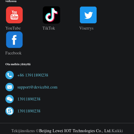
verkossa
YouTube
TikTok
Viserrys
Facebook
Ota meihin yhteyttä
+86 13911890238
support@devicebit.com
13911890238
13911890238
Tekijänoikeus ©
Beijing Lewei IOT Technologies Co., Ltd.
Kaikki