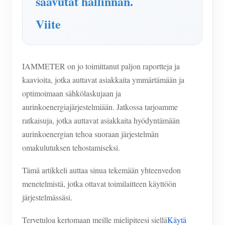
saavutat hallinnan.
Viite
IAMMETER on jo toimittanut paljon raportteja ja
kaavioita, jotka auttavat asiakkaita ymmärtämään ja
optimoimaan sähkölaskujaan ja
aurinkoenergiajärjestelmiään. Jatkossa tarjoamme
ratkaisuja, jotka auttavat asiakkaita hyödyntämään
aurinkoenergian tehoa suoraan järjestelmän
omakulutuksen tehostamiseksi.
Tämä artikkeli auttaa sinua tekemään yhteenvedon
menetelmistä, jotka ottavat toimilaitteen käyttöön
järjestelmässäsi.
Tervetuloa kertomaan meille mielipiteesi siellä
Käytä