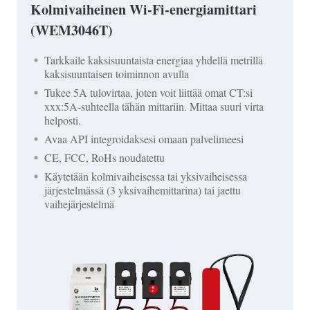
Kolmivaiheinen Wi-Fi-energiamittari
(WEM3046T)
Tarkkaile kaksisuuntaista energiaa yhdellä metrillä
kaksisuuntaisen toiminnon avulla
Tukee 5A tulovirtaa, joten voit liittää omat CT:si
xxx:5A-suhteella tähän mittariin. Mittaa suuri virta
helposti.
Avaa API integroidaksesi omaan palvelimeesi
CE, FCC, RoHs noudatettu
Käytetään kolmivaiheisessa tai yksivaiheisessa
järjestelmässä (3 yksivaihemittarina) tai jaettu
vaihejärjestelmä