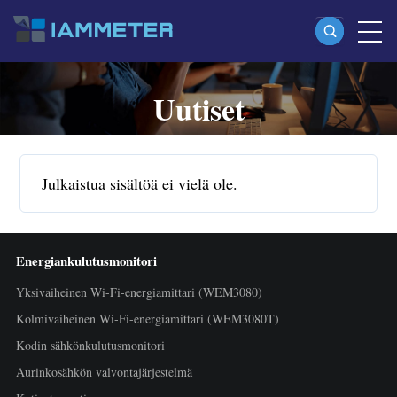
Uutiset
Tuotteet
Yksivaiheinen Wi-Fi-energiamittari (WEM3080)
Split-phase Wi-Fi-energiamittari (WEM2067)
Julkaistua sisältöä ei vielä ole.
Kolmivaiheinen Wi-Fi-energiamittari (WEM3080T)
Kolmivaiheinen Wi-Fi-energiamittari (WEM3046T)
Energiankulutusmonitori
Kolmivaiheinen Wi-Fi-energiamittari (WEM3050T)
Yksivaiheinen Wi-Fi-energiamittari (WEM3080)
WiFi-tehosäädin
Kolmivaiheinen Wi-Fi-energiamittari (WEM3080T)
IAMMETER Cloud Pro
Kodin sähkönkulutusmonitori
Itseisännöintipalvelu
Aurinkosähkön valvontajärjestelmä