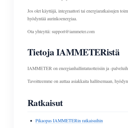
Jos olet käyttäjä, integraattori tai energiaratkaisujen to
hyödyntää aurinkoenergiaa.
Ota yhteyttä: support@iammeter.com
Tietoja IAMMETERistä
IAMMETER on energianhallintatuotteisiin ja -palveluihin k
Tavoitteemme on auttaa asiakkaita hallitsemaan, hyödyn
Ratkaisut
Pikaopas IAMMETERin ratkaisuihin