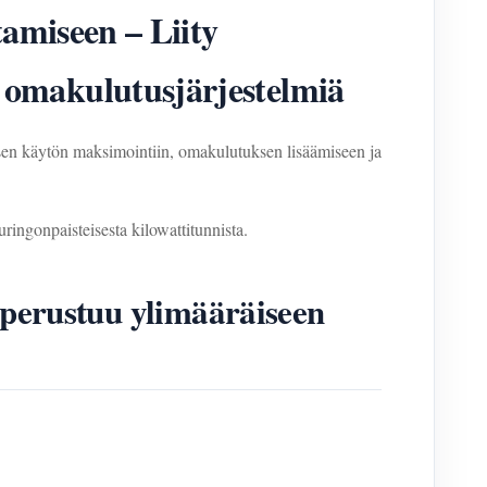
amiseen – Liity
makulutusjärjestelmiä
isen käytön maksimointiin, omakulutuksen lisäämiseen ja
ringonpaisteisesta kilowattitunnista.
 perustuu ylimääräiseen