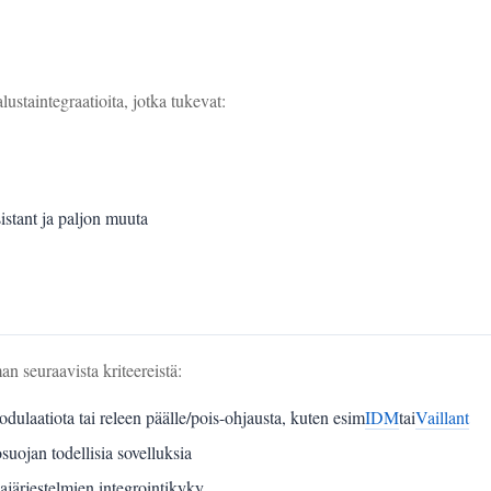
staintegraatioita, jotka tukevat:
stant ja paljon muuta
 seuraavista kriteereistä:
laatiota tai releen päälle/pois-ohjausta, kuten esim
IDM
tai
Vaillant
uojan todellisia sovelluksia
iajärjestelmien integrointikyky