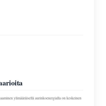
arioita
aminen ylimääräisellä aurinkoenergialla on keskeinen