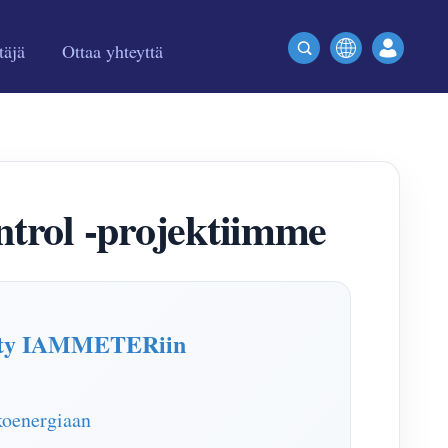
täjä
Ottaa yhteyttä
rol -projektiimme
Liity IAMMETERiin
koenergiaan