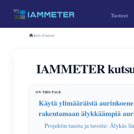
Tuotteet
Koti
>
Uutiset
IAMMETER kutsuu 
Käytä ylimääräistä aurinkoe
rakentamaan älykkäämpiä auri
Projektin tausta ja tavoite: Älykäs