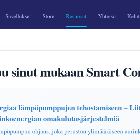
Sovellukset
Store
Resurssit
Yhteisö
Kehit
sinut mukaan Smart Cont
nergiaa lämpöpumppujen tehostamiseen – 
nkoenergian omakulutusjärjestelmiä
 lämpöpumpun ohjaus, joka perustuu ylimääräiseen aurin