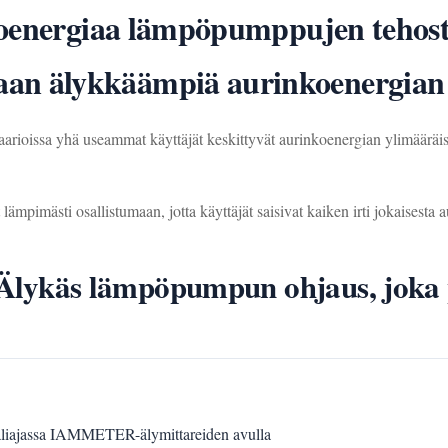
koenergiaa lämpöpumppujen tehost
 älykkäämpiä aurinkoenergian o
naarioissa yhä useammat käyttäjät keskittyvät aurinkoenergian ylimäärä
imästi osallistumaan, jotta käyttäjät saisivat kaiken irti jokaisesta au
e: Älykäs lämpöpumpun ohjaus, joka
aaliajassa IAMMETER-älymittareiden avulla