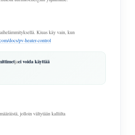
vaihelämmityksellä. Kiuas käy vain, kun
com/docs/pv-heater-control
mittimet
ei voida käyttää
ja
äräistä, jolloin vältytään kalliilta