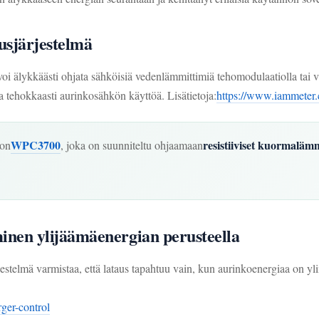
usjärjestelmä
oi älykkäästi ohjata sähköisiä vedenlämmittimiä tehomodulaatiolla tai 
aa tehokkaasti aurinkosähkön käyttöä. Lisätietoja:
https://www.iammeter.
WPC3700
resistiiviset kuormaläm
 on
, joka on suunniteltu ohjaamaan
inen ylijäämäenergian perusteella
estelmä varmistaa, että lataus tapahtuu vain, kun aurinkoenergiaa on ylimä
ger-control