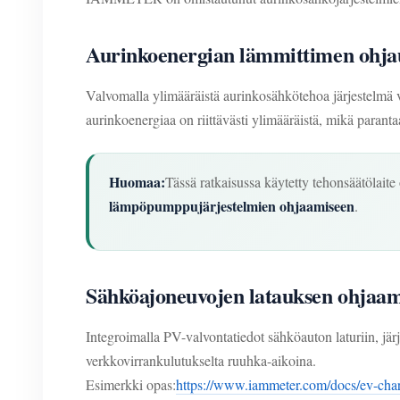
Aurinkoenergian lämmittimen ohja
Valvomalla ylimääräistä aurinkosähkötehoa järjestelmä v
aurinkoenergiaa on riittävästi ylimääräistä, mikä parant
Huomaa:
Tässä ratkaisussa käytetty tehonsäätölaite
lämpöpumppujärjestelmien ohjaamiseen
.
Sähköajoneuvojen latauksen ohjaam
Integroimalla PV-valvontatiedot sähköauton laturiin, järj
verkkovirrankulutukselta ruuhka-aikoina.
Esimerkki opas:
https://www.iammeter.com/docs/ev-char