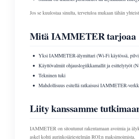
Jos se kuulostaa sinulta, tervetuloa mukaan tähän yhteist
Mitä IAMMETER tarjoaa
Yksi IAMMETER-älymittari (Wi-Fi käytössä, pilvi
Käyttövalmiit ohjauslogiikkamallit ja esittelytyöt 
Tekninen tuki
Mahdollisuus esitellä ratkaisusi IAMMETER-verkko
Liity kanssamme tutkimaan
IAMMETER on sitoutunut rakentamaan avoimia ja älykkä
askel kohti aurinkojärjestelmän ROI:n maksimoimista.