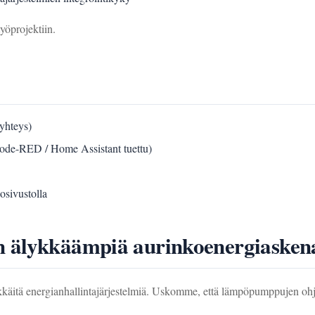
yöprojektiin.
yhteys)
(Node-RED / Home Assistant tuettu)
sivustolla
 älykkäämpiä aurinkoenergiaskena
itä energianhallintajärjestelmiä. Uskomme, että lämpöpumppujen ohja