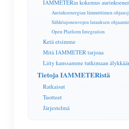
IAMMETERin kokemus aurinkoenerg
Aurinkoenergian lämmittimen ohjausj
Sähköajoneuvojen latauksen ohjaamin
Open Platform Integration
Ketä etsimme
Mitä IAMMETER tarjoaa
Liity kanssamme tutkimaan älykkääm
Tietoja IAMMETERistä
Ratkaisut
Tuotteet
Järjestelmä