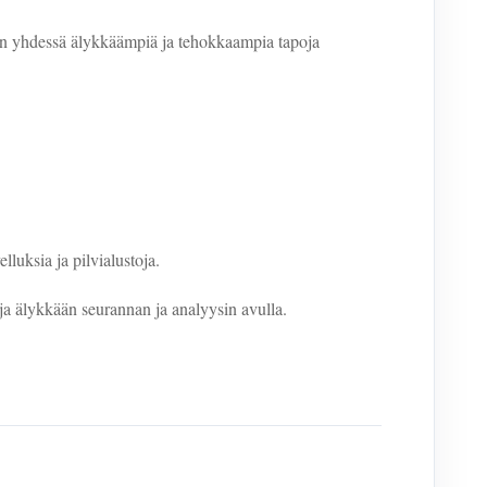
sitään yhdessä älykkäämpiä ja tehokkaampia tapoja
lluksia ja pilvialustoja.
a älykkään seurannan ja analyysin avulla.