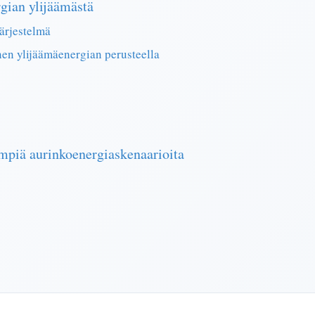
ian ylijäämästä
ärjestelmä
en ylijäämäenergian perusteella
piä aurinkoenergiaskenaarioita