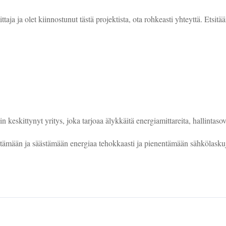
imittaja ja olet kiinnostunut tästä projektista, ota rohkeasti yhteyttä. Et
eskittynyt yritys, joka tarjoaa älykkäitä energiamittareita, hallintasove
tämään ja säästämään energiaa tehokkaasti ja pienentämään sähkölaskuj