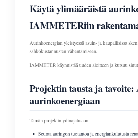
Käytä ylimääräistä aurin
IAMMETERiin rakentamaan
Aurinkoenergian yleistyessä asuin- ja kaupallisissa ske
sähkökustannusten vähentämiseen.
IAMMETER käynnistää uuden aloitteen ja kutsuu sinut lämp
Projektin tausta ja tavoit
aurinkoenergiaan
Tämän projektin ydinajatus on:
Seuraa auringon tuotantoa ja energiankulutusta re