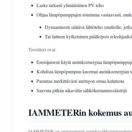
Laske tarkasti ylimääräinen PV teho
Ohjaa lämpöpumppujen toimintaa vastaavasti, muka
Dynaamisesti säätävä lähtöteho (malleille, jo
Tai laitteen kytkeminen päälle/pois releohjauks
Tavoitteet ovat:
Ensisijaisesti käytä aurinkoenergiaa lämpöpumppuj
Kohdista lämpöpumpun kuormat aurinkoenergian t
Parantaa merkittävästi auringon omaa kulutusta
Saavuta pitkän aikavälin sähkökustannussäästöjä
IAMMETERin kokemus auri
IAMMETER on omistautunut aurinkosähköjärjestelmien äl