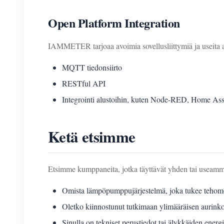
Open Platform Integration
IAMMETER tarjoaa avoimia sovellusliittymiä ja useita alu
MQTT tiedonsiirto
RESTful API
Integrointi alustoihin, kuten Node-RED, Home Assi
Ketä etsimme
Etsimme kumppaneita, jotka täyttävät yhden tai useamman
Omista lämpöpumppujärjestelmä, joka tukee tehomodu
Oletko kiinnostunut tutkimaan ylimääräisen aurinkos
Sinulla on tekniset perustiedot tai älykkäiden energ