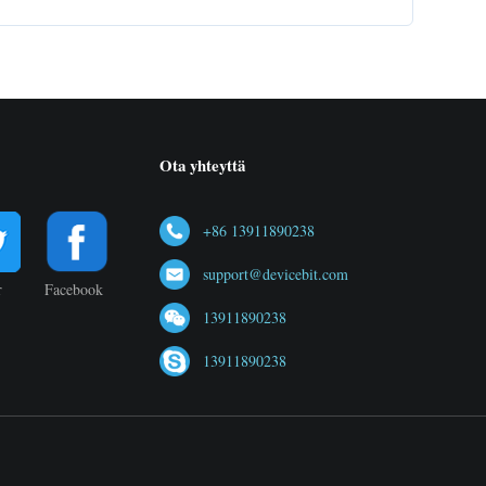
Ota yhteyttä
+86 13911890238
support@devicebit.com
r
Facebook
13911890238
13911890238