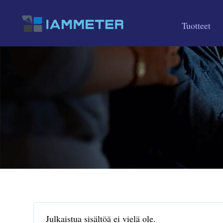
Tuotteet
Julkaistua sisältöä ei vielä ole.