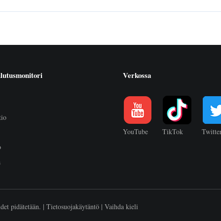
lutusmonitori
Verkossa
tio
YouTube
TikTok
Twitte
o
a
et pidätetään. |
Tietosuojakäytäntö
|
Vaihda kieli