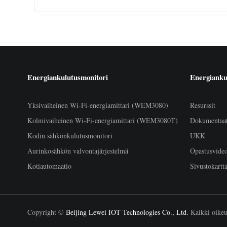
Energiankulutusmonitori
Energianku
Yksivaiheinen Wi-Fi-energiamittari (WEM3080)
Resurssit
Kolmivaiheinen Wi-Fi-energiamittari (WEM3080T)
Dokumentaa
Kodin sähkönkulutusmonitori
UKK
Aurinkosähkön valvontajärjestelmä
Opastusvide
Kotiautomaatio
Sivustokartt
Copyright ©
Beijing Lewei IOT Technologies Co., Ltd.
Kaikki oikeud