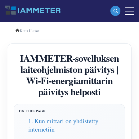
Koti
>
Uutiset
Tuotteet
Yksivaiheinen Wi-Fi-energiamittari (WEM3080)
IAMMETER-sovelluksen
Kolmivaiheinen Wi-Fi-energiamittari (WEM3080T)
laiteohjelmiston päivitys |
Kolmivaiheinen Wi-Fi-energiamittari (WEM3046T)
Wi-Fi-energiamittarin
Kolmivaiheinen Wi-Fi-energiamittari (WEM3050T)
päivitys helposti
WiFi-virranohjain
IAMMETER Cloud Pro
Itsepalvelupalvelu
1. Kun mittari on yhdistetty
internetiin
EV laturi