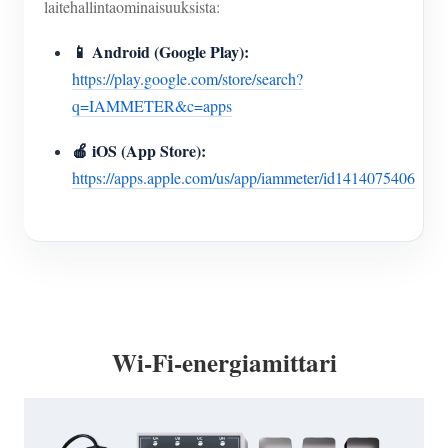
laitehallintaominaisuuksista:
📱 Android (Google Play):
https://play.google.com/store/search?
q=IAMMETER&c=apps
🍎 iOS (App Store):
https://apps.apple.com/us/app/iammeter/id1414075406
Wi-Fi-energiamittari