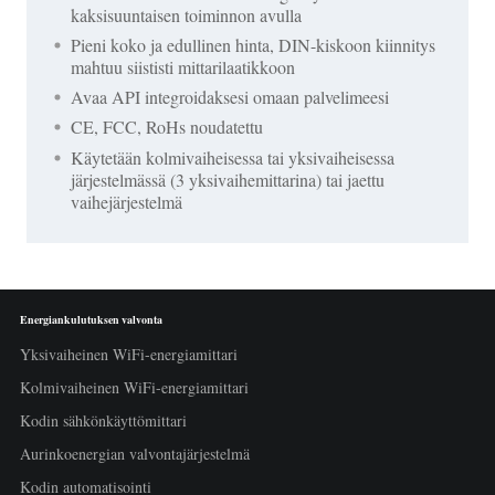
kaksisuuntaisen toiminnon avulla
Pieni koko ja edullinen hinta, DIN-kiskoon kiinnitys
mahtuu siististi mittarilaatikkoon
Avaa API integroidaksesi omaan palvelimeesi
CE, FCC, RoHs noudatettu
Käytetään kolmivaiheisessa tai yksivaiheisessa
järjestelmässä (3 yksivaihemittarina) tai jaettu
vaihejärjestelmä
Energiankulutuksen valvonta
Yksivaiheinen WiFi-energiamittari
Kolmivaiheinen WiFi-energiamittari
Kodin sähkönkäyttömittari
Aurinkoenergian valvontajärjestelmä
Kodin automatisointi