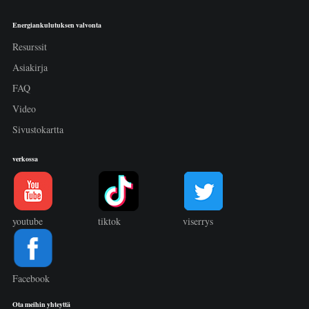
Energiankulutuksen valvonta
Resurssit
Asiakirja
FAQ
Video
Sivustokartta
verkossa
youtube
tiktok
viserrys
Facebook
Ota meihin yhteyttä