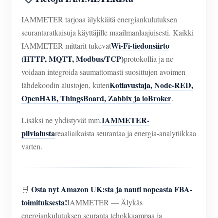
IAMMETER tarjoaa älykkäitä energiankulutuksen
seurantaratkaisuja käyttäjille maailmanlaajuisesti. Kaikki
Wi-Fi-tiedonsiirto
IAMMETER-mittarit tukevat
(HTTP, MQTT, Modbus/TCP)
protokollia ja ne
voidaan integroida saumattomasti suosittujen avoimen
Kotiavustaja, Node-RED,
lähdekoodin alustojen, kuten
OpenHAB, ThingsBoard, Zabbix ja ioBroker
.
IAMMETER-
Lisäksi ne yhdistyvät mm.
pilvialusta
reaaliaikaista seurantaa ja energia-analytiikkaa
varten.
Osta nyt Amazon UK:sta ja nauti nopeasta FBA-
🛒
toimituksesta!
IAMMETER — Älykäs
energiankulutuksen seuranta tehokkaampaa ja