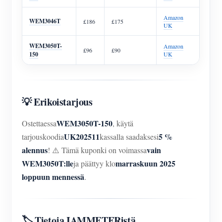
Amazon
WEM3046T
£186
£175
UK
WEM3050T-
Amazon
£96
£90
150
UK
💡 Erikoistarjous
WEM3050T-150
Ostettaessa
, käytä
UK202511
5 %
tarjouskoodia
kassalla saadaksesi
alennus
vain
! ⚠️ Tämä kuponki on voimassa
WEM3050T:lle
marraskuun 2025
ja päättyy klo
loppuun mennessä
.
🏷️ Tietoja IAMMETERistä