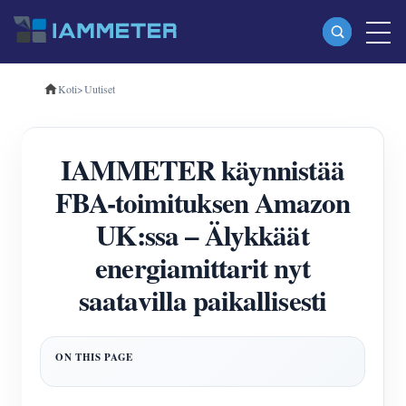
Koti
>
Uutiset
Tuotteet
Yksivaiheinen Wi-Fi-energiamittari (WEM3080)
IAMMETER käynnistää
Kolmivaiheinen Wi-Fi-energiamittari (WEM3080T)
FBA-toimituksen Amazon
Kolmivaiheinen Wi-Fi-energiamittari (WEM3046T)
UK:ssa – Älykkäät
Kolmivaiheinen Wi-Fi-energiamittari (WEM3050T)
energiamittarit nyt
WiFi-virranohjain
saatavilla paikallisesti
IAMMETER Cloud Pro
Itsepalvelupalvelu
EV laturi