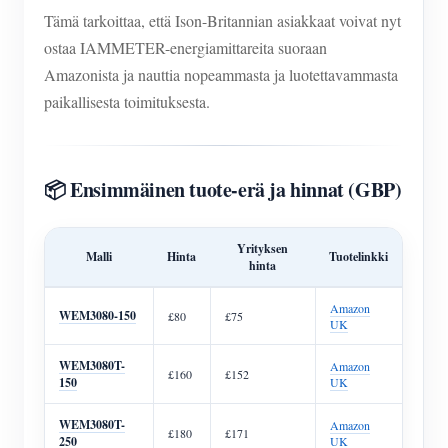
IAMMETER Simulaattori
Tämä tarkoittaa, että Ison-Britannian asiakkaat voivat nyt
Virtuaalinen mittari
ostaa IAMMETER-energiamittareita suoraan
Amazonista ja nauttia nopeammasta ja luotettavammasta
Energian ennuste- ja simulointijärjestelmä
paikallisesta toimituksesta.
Sovellukset
Aurinkosähköjärjestelmän energianäyttö
Store
📦 Ensimmäinen tuote-erä ja hinnat (GBP)
Sähkönkulutuksen valvonta
Resurssit
PV-lämmittimen ohjausjärjestelmä
Tuotteen pika-aloitus
Yrityksen
Yhteisö
Malli
Hinta
Tuotelinkki
hinta
Kodin automatisointi
Asiakirja
Kehittäjä
Amazon
WEM3080-150
£80
£75
Tehdasenergian valvonta
Opetusvideo
UK
Tutkia
Ottaa yhteyttä
FAQ
WEM3080T-
Amazon
Palkinto-ohjelma
£160
£152
Meistä
150
UK
Uutiset
WEM3080T-
Amazon
£180
£171
Blogit
250
UK