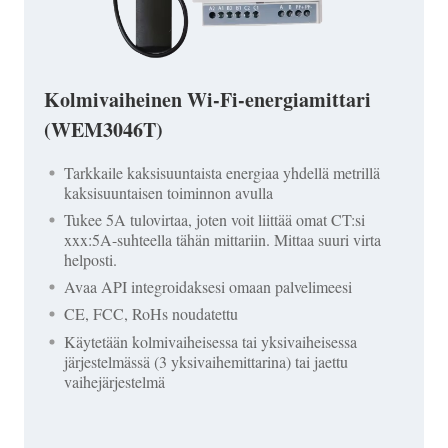
Kolmivaiheinen Wi-Fi-energiamittari
(WEM3046T)
Tarkkaile kaksisuuntaista energiaa yhdellä metrillä
kaksisuuntaisen toiminnon avulla
Tukee 5A tulovirtaa, joten voit liittää omat CT:si
xxx:5A-suhteella tähän mittariin. Mittaa suuri virta
helposti.
Avaa API integroidaksesi omaan palvelimeesi
CE, FCC, RoHs noudatettu
Käytetään kolmivaiheisessa tai yksivaiheisessa
järjestelmässä (3 yksivaihemittarina) tai jaettu
vaihejärjestelmä