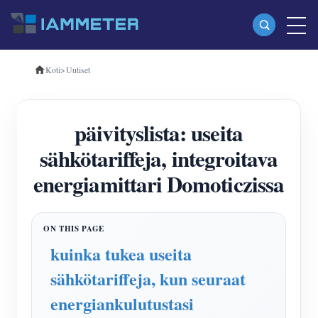
Koti
>
Uutiset
Tuotteet
Yksivaiheinen Wi-Fi-energiamittari (WEM3080)
päivityslista: useita
Kolmivaiheinen Wi-Fi-energiamittari (WEM3080T)
sähkötariffeja, integroitava
Kolmivaiheinen Wi-Fi-energiamittari (WEM3046T)
energiamittari Domoticzissa
Kolmivaiheinen Wi-Fi-energiamittari (WEM3050T)
WiFi-virranohjain
IAMMETER Cloud Pro
kuinka tukea useita
Itsepalvelupalvelu
sähkötariffeja, kun seuraat
EV laturi
energiankulutustasi