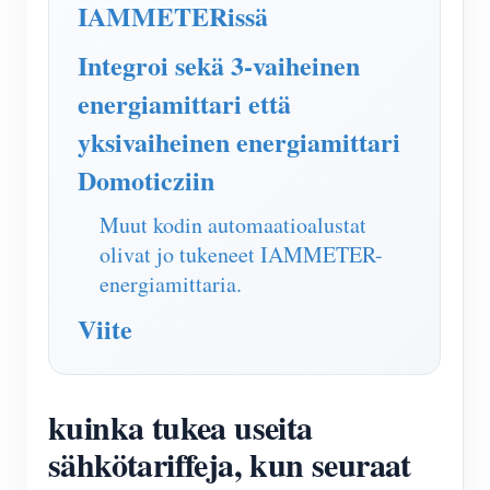
IAMMETERissä
IAMMETER Simulaattori
Virtuaalimittari
Integroi sekä 3-vaiheinen
Energian ennuste- ja simulointijärjestelmä
energiamittari että
yksivaiheinen energiamittari
Sovellukset
Domoticziin
Aurinkosähköjärjestelmän energianäyttö
Store
Muut kodin automaatioalustat
Sähkönkulutuksen seuranta
Resurssit
olivat jo tukeneet IAMMETER-
PV-lämmittimen ohjausjärjestelmä
Tuotteen pika-aloitus
Yhteisö
energiamittaria.
Kodin automatisointi
Asiakirja
Kehittäjä
Viite
Tehdasenergian valvonta
Opetusvideo
Tutkia
Ottaa yhteyttä
FAQ
Palkinto-ohjelma
Meistä
kuinka tukea useita
Uutiset
sähkötariffeja, kun seuraat
Blogit