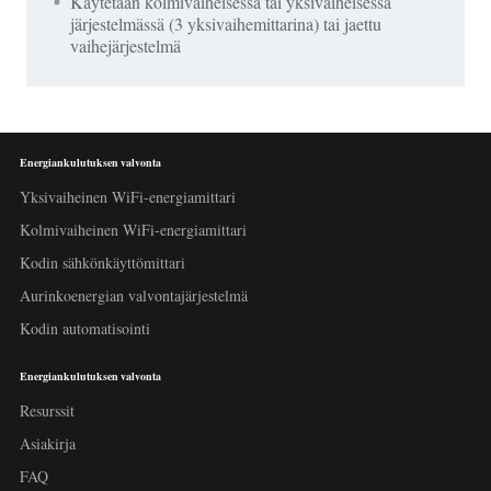
Käytetään kolmivaiheisessa tai yksivaiheisessa
järjestelmässä (3 yksivaihemittarina) tai jaettu
vaihejärjestelmä
Energiankulutuksen valvonta
Yksivaiheinen WiFi-energiamittari
Kolmivaiheinen WiFi-energiamittari
Kodin sähkönkäyttömittari
Aurinkoenergian valvontajärjestelmä
Kodin automatisointi
Energiankulutuksen valvonta
Resurssit
Asiakirja
FAQ