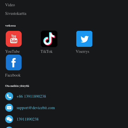
Video
Sivustokartta
verkossa
YouTube
TikTok
Viserrys
Facebook
Ota meihin yhteyttä
+86 13911890238
support@devicebit.com
13911890238