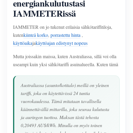
energiankulutustasi
IAMMETERissä
IAMMETER on jo tukenut erilaisia sähkötariffitiloja,
kuten
kiinteä korko
,
porrastettu hinta
,
käyttöaika
ja
käyttöajan edistynyt nopeus
Mutta joissakin maissa, kuten Australiassa, sillä voi olla
useampi kuin yksi sähkötariffi asuinalueella. Kuten tämä
Australiassa (asunto/kotitalo) meillä on yleinen
tariffi, joka on käytettävissä 24 tuntia
vuorokaudessa. Tämä mitataan tavallisella
käännettävällä mittarilla, joka seuraa kulutusta
ja auringon tuottoa. Maksan tästä tehosta
0,20493 AU$/kWh. Minulla on myös toinen