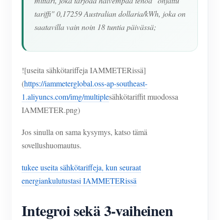
mittari, joka tarjoaa halvempaa tehoa "ohjattu
tariffi" 0,17259 Australian dollaria/kWh, joka on
saatavilla vain noin 18 tuntia päivässä;
![useita sähkötariffeja IAMMETERissä]
(
https://iammeterglobal.oss-ap-southeast-
1.aliyuncs.com/img/multiple
sähkötariffit muodossa
IAMMETER.png)
Jos sinulla on sama kysymys, katso tämä
sovellushuomautus.
tukee useita sähkötariffeja, kun seuraat
energiankulutustasi IAMMETERissä
Integroi sekä 3-vaiheinen