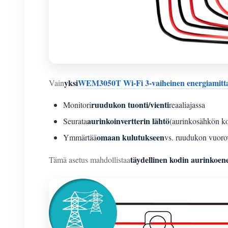
yksi
WEM3050T Wi-Fi 3-vaiheinen energiamitta
Vain
ruudukon tuonti/vienti
Monitori
reaaliajassa
aurinkoinvertterin lähtö
Seurata
(aurinkosähkön ko
omaan kulutukseen
Ymmärtää
vs. ruudukon vuoro
täydellinen kodin aurinkoen
Tämä asetus mahdollistaa