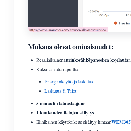
Mukana olevat ominaisuudet:
aurinkosähköpaneelien kojelauta
Reaaliaikainen
n
Kaksi laskutusraporttia:
Energiankäyttö ja laskutus
Laskutus & Tulot
5 minuutin lataustaajuus
1 kuukauden tietojen säilytys
WEM305
Elinikäinen käyttöoikeus sisältyy hintaan