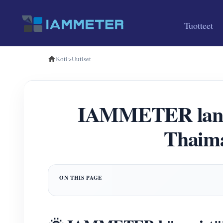
Tuotteet
Koti
>
Uutiset
IAMMETER lansee
Thaima