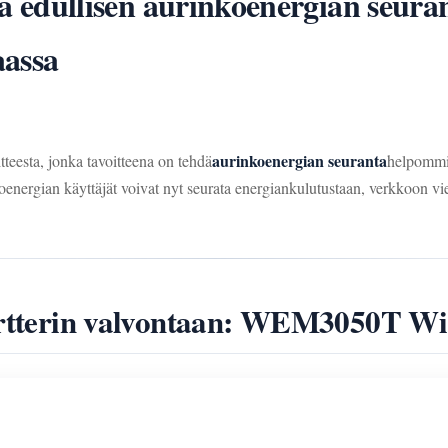
edullisen aurinkoenergian seura
aassa
aurinkoenergian seuranta
eesta, jonka tavoitteena on tehdä
helpommin
oenergian käyttäjät voivat nyt seurata energiankulutustaan, verkkoon vie
vertterin valvontaan: WEM3050T Wi