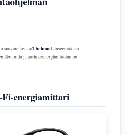
ntaohjelman
Thaimaa
 saavutettavissa
Lanseerauksen
ntiä/tuontia ja aurinkoenergian tuotantoa
-Fi-energiamittari