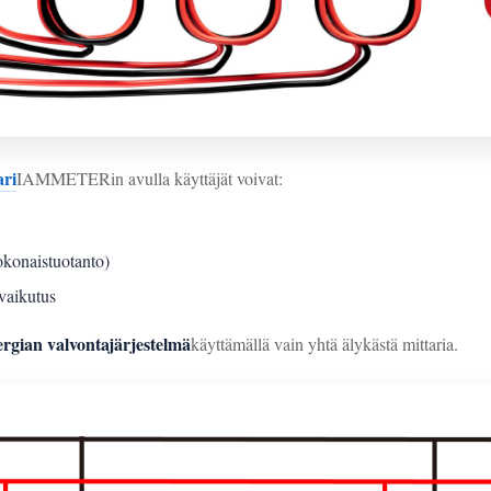
ri
IAMMETERin avulla käyttäjät voivat:
konaistuotanto)
vaikutus
ergian valvontajärjestelmä
käyttämällä vain yhtä älykästä mittaria.