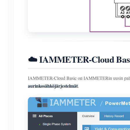
☁️ IAMMETER-Cloud Basic:
IAMMETER-Cloud Basic on IAMMETERin uusin palvelutaso
aurinkosähköjärjestelmät
.