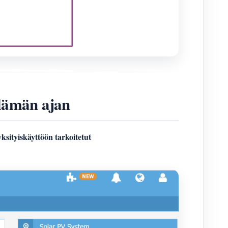
lämän ajan
yksityiskäyttöön tarkoitetut