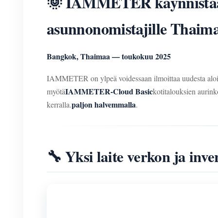
🌞 IAMMETER käynnistää 
asunnonomistajille Thaim
Bangkok, Thaimaa — toukokuu 2025
IAMMETER on ylpeä voidessaan ilmoittaa uudesta aloitt
IAMMETER-Cloud Basic
myötä
kotitalouksien aurink
paljon halvemmalla
kerralla.
.
🔧 Yksi laite verkon ja in