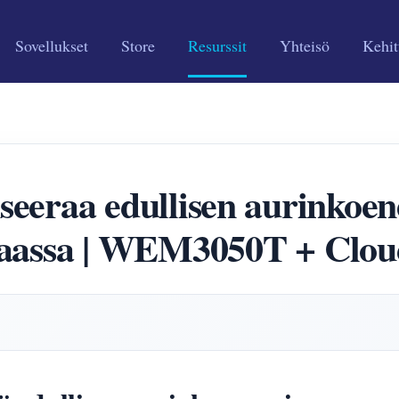
Sovellukset
Store
Resurssit
Yhteisö
Kehit
raa edullisen aurinkoen
assa | WEM3050T + Clou