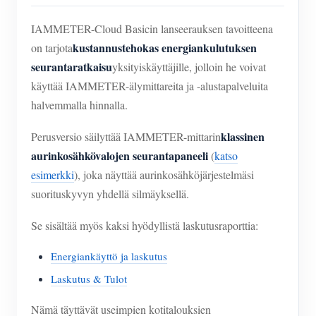
IAMMETER-Cloud Basicin lanseerauksen tavoitteena
kustannustehokas energiankulutuksen
on tarjota
seurantaratkaisu
yksityiskäyttäjille, jolloin he voivat
käyttää IAMMETER-älymittareita ja -alustapalveluita
halvemmalla hinnalla.
klassinen
Perusversio säilyttää IAMMETER-mittarin
aurinkosähkövalojen seurantapaneeli
(
katso
esimerkki
), joka näyttää aurinkosähköjärjestelmäsi
suorituskyvyn yhdellä silmäyksellä.
Se sisältää myös kaksi hyödyllistä laskutusraporttia:
Energiankäyttö ja laskutus
Laskutus & Tulot
Nämä täyttävät useimpien kotitalouksien