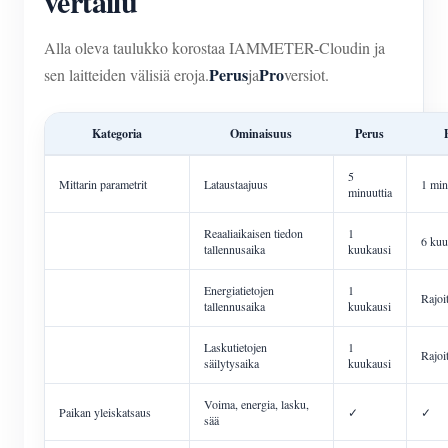
vertailu
Alla oleva taulukko korostaa IAMMETER-Cloudin ja
Perus
Pro
sen laitteiden välisiä eroja.
ja
versiot.
Kategoria
Ominaisuus
Perus
5
Mittarin parametrit
Lataustaajuus
1 min
minuuttia
Reaaliaikaisen tiedon
1
6 kuu
tallennusaika
kuukausi
Energiatietojen
1
Rajoi
tallennusaika
kuukausi
Laskutietojen
1
Rajoi
säilytysaika
kuukausi
Voima, energia, lasku,
Paikan yleiskatsaus
✓
✓
sää