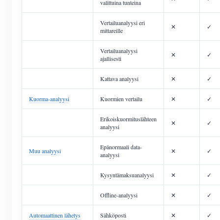
valittuina tunteina
Vertailuanalyysi eri
✕
✓
mittareille
Vertailuanalyysi
✕
✓
ajallisesti
Kattava analyysi
✕
✓
Kuorma-analyysi
Kuormien vertailu
✕
✓
Erikoiskuormituslähteen
✕
✓
analyysi
Epänormaali data-
Muu analyysi
✕
✓
analyysi
Kysyntämaksuanalyysi
✕
✓
Offline-analyysi
✕
✓
Automaattinen lähetys
Sähköposti
✕
✓