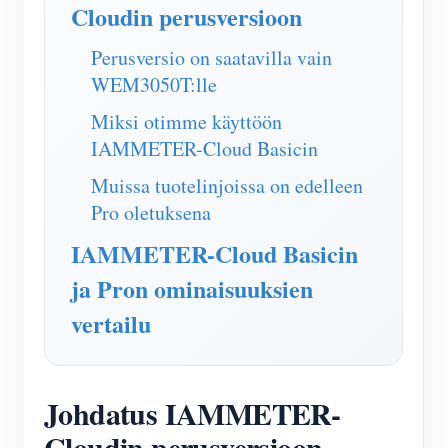
IAMMETER Simulaattori
Cloudin perusversioon
Virtuaalimittari
Perusversio on saatavilla vain
WEM3050T:lle
Energian ennuste- ja simulointijärjestelmä
Miksi otimme käyttöön
Sovellukset
IAMMETER-Cloud Basicin
Aurinkosähköjärjestelmän energianäyttö
Store
Muissa tuotelinjoissa on edelleen
Sähkönkulutuksen seuranta
Resurssit
Pro oletuksena
PV-lämmittimen ohjausjärjestelmä
IAMMETER-Cloud Basicin
Tuotteen pika-aloitus
Yhteisö
Kodin automatisointi
ja Pron ominaisuuksien
Asiakirja
Kehittäjä
vertailu
Tehdasenergian valvonta
Opetusvideo
Tutkia
Ottaa yhteyttä
FAQ
Palkinto-ohjelma
Meistä
Johdatus IAMMETER-
Uutiset
Cloudin perusversioon
Blogit