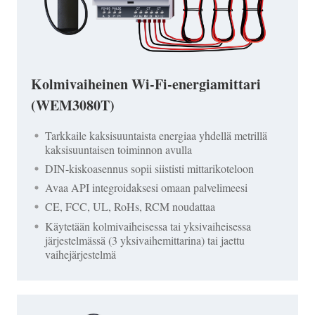
Kolmivaiheinen Wi-Fi-energiamittari
(WEM3080T)
Tarkkaile kaksisuuntaista energiaa yhdellä metrillä
kaksisuuntaisen toiminnon avulla
DIN-kiskoasennus sopii siististi mittarikoteloon
Avaa API integroidaksesi omaan palvelimeesi
CE, FCC, UL, RoHs, RCM noudattaa
Käytetään kolmivaiheisessa tai yksivaiheisessa
järjestelmässä (3 yksivaihemittarina) tai jaettu
vaihejärjestelmä