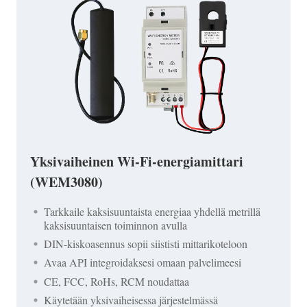
Yksivaiheinen Wi-Fi-energiamittari
(WEM3080)
Tarkkaile kaksisuuntaista energiaa yhdellä metrillä
kaksisuuntaisen toiminnon avulla
DIN-kiskoasennus sopii siististi mittarikoteloon
Avaa API integroidaksesi omaan palvelimeesi
CE, FCC, RoHs, RCM noudattaa
Käytetään yksivaiheisessa järjestelmässä