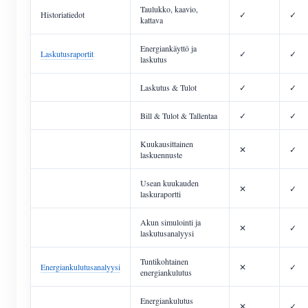
Taulukko, kaavio,
Historiatiedot
✓
✓
kattava
Energiankäyttö ja
Laskutusraportit
✓
✓
laskutus
Laskutus & Tulot
✓
✓
Bill & Tulot & Tallentaa
✓
✓
Kuukausittainen
✕
✓
laskuennuste
Usean kuukauden
✕
✓
laskuraportti
Akun simulointi ja
✕
✓
laskutusanalyysi
Tuntikohtainen
Energiankulutusanalyysi
✕
✓
energiankulutus
Energiankulutus
✕
✓