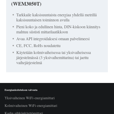
(WEM3050T)
Tarkkaile kaksisuuntaista energiaa yhdellä metrillä
kaksisuuntaisen toiminnon avulla
Pieni koko ja edullinen hinta, DIN-kiskoon kiinnitys
mahtuu siististi mittarilaatikkoon
Avaa API integroidaksesi omaan palvelimeesi
CE, FCC, RoHs noudatettu
Käytetään kolmivaiheisessa tai yksivaiheisessa
järjestelmässä (3 yksivaihemittarina) tai jaettu
vaihejärjestelmä
Energiankulutuksen valvonta
Yksivaiheinen WiFi-energiamittari
Kolmivaiheinen WiFi-energiamittari
Kodin sähkönkäyttömittari