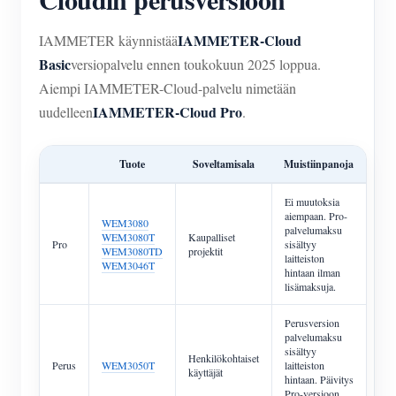
IAMMETER-Cloud
IAMMETER käynnistää
Basic
versiopalvelu ennen toukokuun 2025 loppua.
Aiempi IAMMETER-Cloud-palvelu nimetään
IAMMETER-Cloud Pro
uudelleen
.
Tuote
Soveltamisala
Muistiinpanoja
Ei muutoksia
aiempaan. Pro-
WEM3080
palvelumaksu
WEM3080T
Kaupalliset
Pro
sisältyy
WEM3080TD
projektit
laitteiston
WEM3046T
hintaan ilman
lisämaksuja.
Perusversion
palvelumaksu
sisältyy
Henkilökohtaiset
Perus
WEM3050T
laitteiston
käyttäjät
hintaan. Päivitys
Pro-versioon