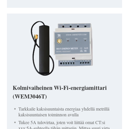
Kolmivaiheinen Wi-Fi-energiamittari
(WEM3046T)
Tarkkaile kaksisuuntaista energiaa yhdellä metrillä
kaksisuuntaisen toiminnon avulla
Tukee 5A tulovirtaa, joten voit liittää omat CT:si
xxx:5A-suhteella tähän mittariin. Mittaa suuri virta