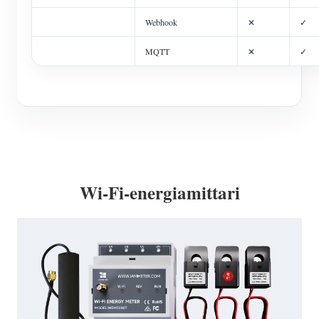
Webhook
✕
✓
MQTT
✕
✓
Wi-Fi-energiamittari