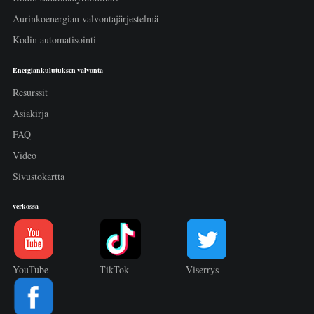
Aurinkoenergian valvontajärjestelmä
Kodin automatisointi
Energiankulutuksen valvonta
Resurssit
Asiakirja
FAQ
Video
Sivustokartta
verkossa
YouTube
TikTok
Viserrys