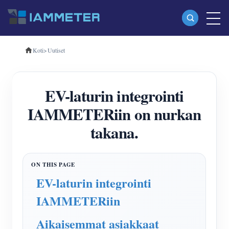
Koti
>
Uutiset
Tuotteet
Yksivaiheinen Wi-Fi-energiamittari (WEM3080)
EV-laturin integrointi
Kolmivaiheinen Wi-Fi-energiamittari (WEM3080T)
IAMMETERiin on nurkan
Kolmivaiheinen Wi-Fi-energiamittari (WEM3046T)
takana.
Kolmivaiheinen Wi-Fi-energiamittari (WEM3050T)
WiFi-virranohjain
IAMMETER Cloud Pro
EV-laturin integrointi
Itsepalvelupalvelu
IAMMETERiin
EV laturi
Aikaisemmat asiakkaat