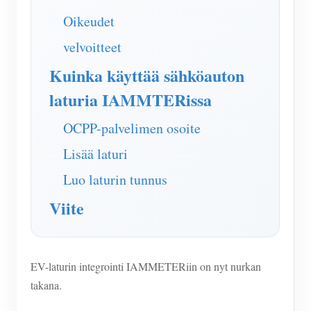
IAMMETER Simulaattori
Oikeudet
Virtuaalimittari
velvoitteet
Energian ennuste- ja simulointijärjestelmä
Kuinka käyttää sähköauton
Sovellukset
laturia IAMMTERissa
Aurinkosähköjärjestelmän energianäyttö
Store
OCPP-palvelimen osoite
Sähkönkulutuksen seuranta
Resurssit
Lisää laturi
PV-lämmittimen ohjausjärjestelmä
Tuotteen pika-aloitus
Yhteisö
Luo laturin tunnus
Kodin automatisointi
Asiakirja
Kehittäjä
Viite
Tehdasenergian valvonta
Opetusvideo
Tutkia
Ottaa yhteyttä
FAQ
Palkinto-ohjelma
Meistä
EV-laturin integrointi IAMMETERiin on nyt nurkan
Uutiset
takana.
Blogit