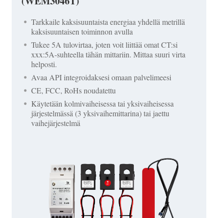
(WEM3046T)
Tarkkaile kaksisuuntaista energiaa yhdellä metrillä
kaksisuuntaisen toiminnon avulla
Tukee 5A tulovirtaa, joten voit liittää omat CT:si
xxx:5A-suhteella tähän mittariin. Mittaa suuri virta
helposti.
Avaa API integroidaksesi omaan palvelimeesi
CE, FCC, RoHs noudatettu
Käytetään kolmivaiheisessa tai yksivaiheisessa
järjestelmässä (3 yksivaihemittarina) tai jaettu
vaihejärjestelmä