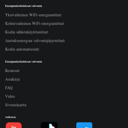
Energiankulutuksen valvonta
Yksivaiheinen WiFi-energiamittari
Kolmivaiheinen WiFi-energiamittari
Kodin sähkönkäyttömittari
Aurinkoenergian valvontajärjestelmä
Kodin automatisointi
Energiankulutuksen valvonta
Resurssit
Asiakirja
FAQ
Video
Sivustokartta
verkossa