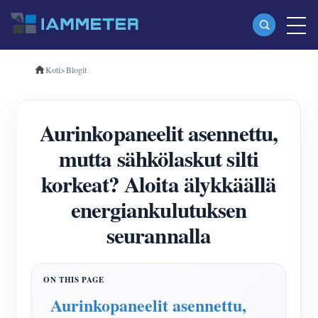
Koti
>
Blogit
Tuotteet
Yksivaiheinen Wi-Fi-energiamittari (WEM3080)
Aurinkopaneelit asennettu,
Kolmivaiheinen Wi-Fi-energiamittari (WEM3080T)
mutta sähkölaskut silti
Kolmivaiheinen Wi-Fi-energiamittari (WEM3046T)
korkeat? Aloita älykkäällä
Kolmivaiheinen Wi-Fi-energiamittari (WEM3050T)
energiankulutuksen
WiFi-virranohjain
seurannalla
IAMMETER Cloud Pro
Itsepalvelupalvelu
EV laturi
Aurinkopaneelit asennettu,