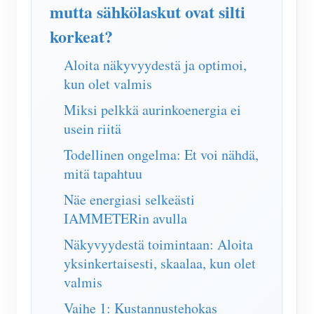
IAMMETER Simulaattori
mutta sähkölaskut ovat silti
korkeat?
Virtuaalinen mittari
Energian ennuste- ja simulointijärjestelmä
Aloita näkyvyydestä ja optimoi,
kun olet valmis
Sovellukset
Miksi pelkkä aurinkoenergia ei
Aurinkosähköjärjestelmän energianäyttö
Store
usein riitä
Sähkönkulutuksen valvonta
Resurssit
Todellinen ongelma: Et voi nähdä,
PV-lämmittimen ohjausjärjestelmä
mitä tapahtuu
Tuotteen pika-aloitus
Yhteisö
Kodin automatisointi
Näe energiasi selkeästi
Asiakirja
Kehittäjä
IAMMETERin avulla
Tehdasenergian valvonta
Opetusvideo
Tutkia
Ottaa yhteyttä
Näkyvyydestä toimintaan: Aloita
FAQ
Palkinto-ohjelma
yksinkertaisesti, skaalaa, kun olet
Meistä
valmis
Uutiset
Vaihe 1: Kustannustehokas
Blogit