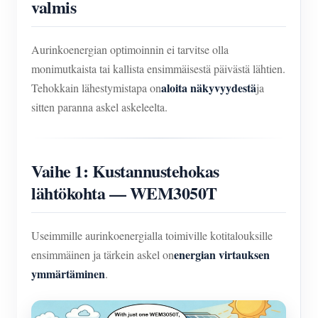
valmis
Aurinkoenergian optimoinnin ei tarvitse olla
monimutkaista tai kallista ensimmäisestä päivästä lähtien.
aloita näkyvyydestä
Tehokkain lähestymistapa on
ja
sitten paranna askel askeleelta.
Vaihe 1: Kustannustehokas
lähtökohta — WEM3050T
Useimmille aurinkoenergialla toimiville kotitalouksille
energian virtauksen
ensimmäinen ja tärkein askel on
ymmärtäminen
.