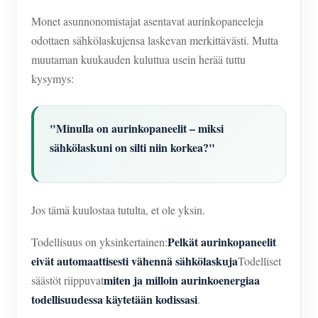
Monet asunnonomistajat asentavat aurinkopaneeleja
odottaen sähkölaskujensa laskevan merkittävästi. Mutta
muutaman kuukauden kuluttua usein herää tuttu
kysymys:
"Minulla on aurinkopaneelit – miksi
sähkölaskuni on silti niin korkea?"
Jos tämä kuulostaa tutulta, et ole yksin.
Pelkät aurinkopaneelit
Todellisuus on yksinkertainen:
eivät automaattisesti vähennä sähkölaskuja
Todelliset
miten ja milloin aurinkoenergiaa
säästöt riippuvat
todellisuudessa käytetään kodissasi
.