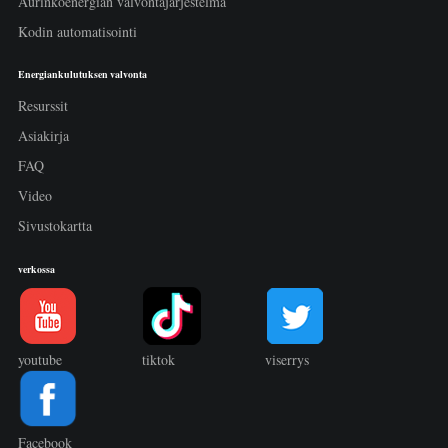
Aurinkoenergian valvontajärjestelmä
Kodin automatisointi
Energiankulutuksen valvonta
Resurssit
Asiakirja
FAQ
Video
Sivustokartta
verkossa
youtube
tiktok
viserrys
Facebook