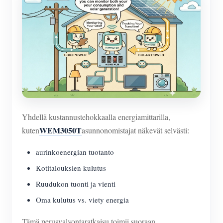
Yhdellä kustannustehokkaalla energiamittarilla,
WEM3050T
kuten
asunnonomistajat näkevät selvästi:
aurinkoenergian tuotanto
Kotitalouksien kulutus
Ruudukon tuonti ja vienti
Oma kulutus vs. viety energia
Tämä perusvalvontaratkaisu toimii suoraan