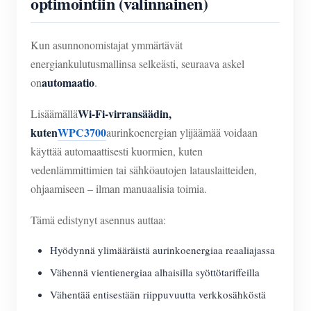
optimointiin (valinnainen)
Kun asunnonomistajat ymmärtävät
energiankulutusmallinsa selkeästi, seuraava askel
automaatio
on
.
Wi-Fi-virransäädin,
Lisäämällä
kuten
WPC3700
aurinkoenergian ylijäämää voidaan
käyttää automaattisesti kuormien, kuten
vedenlämmittimien tai sähköautojen latauslaitteiden,
ohjaamiseen – ilman manuaalisia toimia.
Tämä edistynyt asennus auttaa:
Hyödynnä ylimääräistä aurinkoenergiaa reaaliajassa
Vähennä vientienergiaa alhaisilla syöttötariffeilla
Vähentää entisestään riippuvuutta verkkosähköstä