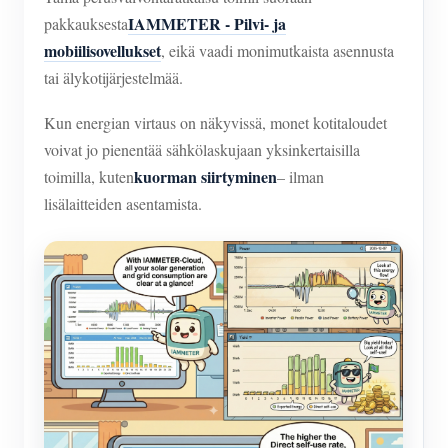
IAMMETER - Pilvi- ja
pakkauksesta
mobiilisovellukset
, eikä vaadi monimutkaista asennusta
tai älykotijärjestelmää.
Kun energian virtaus on näkyvissä, monet kotitaloudet
voivat jo pienentää sähkölaskujaan yksinkertaisilla
kuorman siirtyminen
toimilla, kuten
– ilman
lisälaitteiden asentamista.