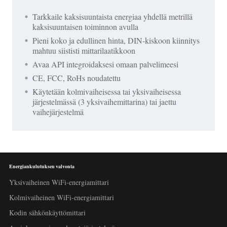
Tarkkaile kaksisuuntaista energiaa yhdellä metrillä
kaksisuuntaisen toiminnon avulla
Pieni koko ja edullinen hinta, DIN-kiskoon kiinnitys
mahtuu siististi mittarilaatikkoon
Avaa API integroidaksesi omaan palvelimeesi
CE, FCC, RoHs noudatettu
Käytetään kolmivaiheisessa tai yksivaiheisessa
järjestelmässä (3 yksivaihemittarina) tai jaettu
vaihejärjestelmä
Energiankulutuksen valvonta
Yksivaiheinen WiFi-energiamittari
Kolmivaiheinen WiFi-energiamittari
Kodin sähkönkäyttömittari