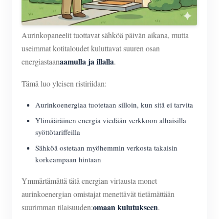
Aurinkopaneelit tuottavat sähköä päivän aikana, mutta
useimmat kotitaloudet kuluttavat suuren osan
aamulla ja illalla
energiastaan
.
Tämä luo yleisen ristiriidan:
Aurinkoenergiaa tuotetaan silloin, kun sitä ei tarvita
Ylimääräinen energia viedään verkkoon alhaisilla
syöttötariffeilla
Sähköä ostetaan myöhemmin verkosta takaisin
korkeampaan hintaan
Ymmärtämättä tätä energian virtausta monet
aurinkoenergian omistajat menettävät tietämättään
omaan kulutukseen
suurimman tilaisuuden:
.