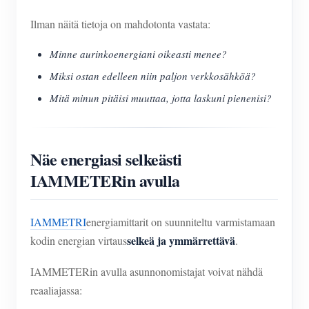
Ilman näitä tietoja on mahdotonta vastata:
Minne aurinkoenergiani oikeasti menee?
Miksi ostan edelleen niin paljon verkkosähköä?
Mitä minun pitäisi muuttaa, jotta laskuni pienenisi?
Näe energiasi selkeästi
IAMMETERin avulla
IAMMETRI
energiamittarit on suunniteltu varmistamaan
selkeä ja ymmärrettävä
kodin energian virtaus
.
IAMMETERin avulla asunnonomistajat voivat nähdä
reaaliajassa: