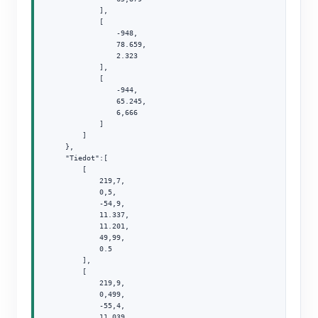
            ],

            [

                -948,

                78.659,

                2.323

            ],

            [

                -944,

                65.245,

                6,666

            ]

        ]

    },

    "Tiedot":[

        [

            219,7,

            0,5,

            -54,9,

            11.337,

            11.201,

            49,99,

            0.5

        ],

        [

            219,9,

            0,499,

            -55,4,

            11.039,
