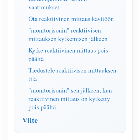
IAMMETER Simulaattori
vaatimukset
Virtuaalimittari
Ota reaktiivinen mittaus käyttöön
Energian ennuste- ja simulointijärjestelmä
"monitorjsonin" reaktiivisen
mittauksen kytkemisen jälkeen
Sovellukset
Kytke reaktiivinen mittaus pois
Aurinkosähköjärjestelmän energianäyttö
Store
päältä
Sähkönkulutuksen seuranta
Resurssit
Tiedustele reaktiivisen mittauksen
PV-lämmittimen ohjausjärjestelmä
tila
Tuotteen pika-aloitus
Yhteisö
Kodin automatisointi
"monitorjsonin" sen jälkeen, kun
Asiakirja
Kehittäjä
reaktiivinen mittaus on kytketty
Tehdasenergian valvonta
Opetusvideo
Tutkia
Ottaa yhteyttä
pois päältä
FAQ
Palkinto-ohjelma
Viite
Meistä
Uutiset
Blogit