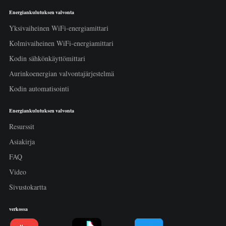
Energiankulutuksen valvonta
Yksivaiheinen WiFi-energiamittari
Kolmivaiheinen WiFi-energiamittari
Kodin sähkönkäyttömittari
Aurinkoenergian valvontajärjestelmä
Kodin automatisointi
Energiankulutuksen valvonta
Resurssit
Asiakirja
FAQ
Video
Sivustokartta
verkossa