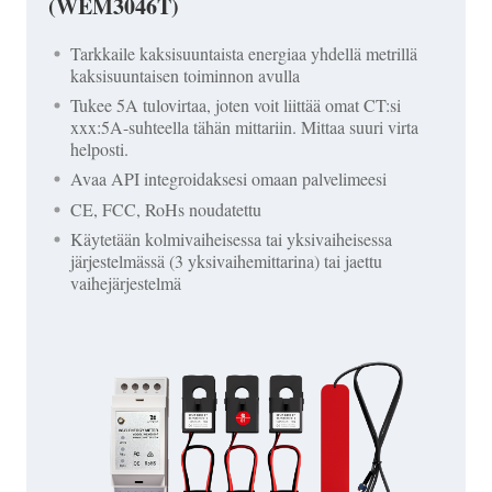
(WEM3046T)
Tarkkaile kaksisuuntaista energiaa yhdellä metrillä
kaksisuuntaisen toiminnon avulla
Tukee 5A tulovirtaa, joten voit liittää omat CT:si
xxx:5A-suhteella tähän mittariin. Mittaa suuri virta
helposti.
Avaa API integroidaksesi omaan palvelimeesi
CE, FCC, RoHs noudatettu
Käytetään kolmivaiheisessa tai yksivaiheisessa
järjestelmässä (3 yksivaihemittarina) tai jaettu
vaihejärjestelmä