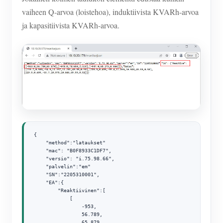
vaiheen Q-arvoa (loistehoa), induktiivista KVARh-arvoa
ja kapasitiivista KVARh-arvoa.
{

    "method":"lataukset"

    "mac": "B0F8933C1DF7",

    "versio": "i.75.98.66",

    "palvelin":"em"

    "SN":"2205310001",

    "EA":{

        "Reaktiivinen":[

            [

                -953,

                56.789,

                65,879
