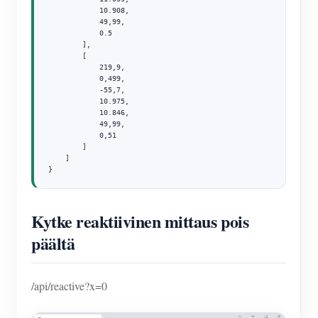
            10.908,

            49,99,

            0.5

        ],

        [

            219,9,

            0,499,

            -55,7,

            10.975,

            10.846,

            49,99,

            0,51

        ]

    ]

}
Kytke reaktiivinen mittaus pois
päältä
/api/reactive?x=0