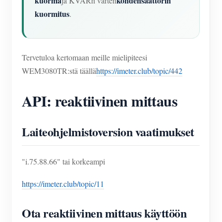
kuorma
kondensaattorin
ja KVARh varten
kuormitus
.
Tervetuloa kertomaan meille mielipiteesi
WEM3080TR:stä täällä
https://imeter.club/topic/442
API: reaktiivinen mittaus
Laiteohjelmistoversion vaatimukset
"i.75.88.66" tai korkeampi
https://imeter.club/topic/11
Ota reaktiivinen mittaus käyttöön