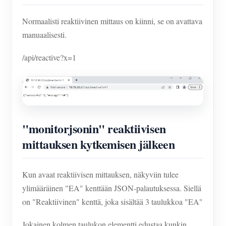
Normaalisti reaktiivinen mittaus on kiinni, se on avattava
manuaalisesti.
/api/reactive?x=1
"monitorjsonin" reaktiivisen
mittauksen kytkemisen jälkeen
Kun avaat reaktiivisen mittauksen, näkyviin tulee
ylimääräinen "EA" kenttään JSON-palautuksessa. Siellä
on "Reaktiivinen" kenttä, joka sisältää 3 taulukkoa "EA"
Jokainen kolmen taulukon elementti edustaa kunkin