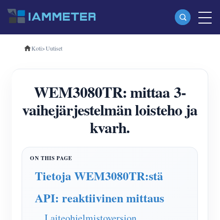
Koti
>
Uutiset
Tuotteet
Yksivaiheinen Wi-Fi-energiamittari (WEM3080)
WEM3080TR: mittaa 3-
Kolmivaiheinen Wi-Fi-energiamittari (WEM3080T)
vaihejärjestelmän loisteho ja
Kolmivaiheinen Wi-Fi-energiamittari (WEM3046T)
kvarh.
Kolmivaiheinen Wi-Fi-energiamittari (WEM3050T)
WiFi-virranohjain
IAMMETER Cloud Pro
Tietoja WEM3080TR:stä
Itsepalvelupalvelu
API: reaktiivinen mittaus
EV laturi
Laiteohjelmistoversion