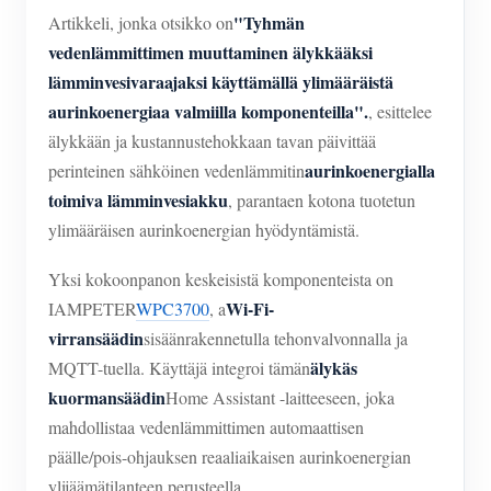
IAMMETER Simulaattori
"Tyhmän
Artikkeli, jonka otsikko on
Virtuaalimittari
vedenlämmittimen muuttaminen älykkääksi
lämminvesivaraajaksi käyttämällä ylimääräistä
Energian ennuste- ja simulointijärjestelmä
aurinkoenergiaa valmiilla komponenteilla".
, esittelee
Sovellukset
älykkään ja kustannustehokkaan tavan päivittää
aurinkoenergialla
perinteinen sähköinen vedenlämmitin
Aurinkosähköjärjestelmän energianäyttö
Store
toimiva lämminvesiakku
, parantaen kotona tuotetun
Sähkönkulutuksen seuranta
Resurssit
ylimääräisen aurinkoenergian hyödyntämistä.
PV-lämmittimen ohjausjärjestelmä
Tuotteen pika-aloitus
Yhteisö
Yksi kokoonpanon keskeisistä komponenteista on
Wi-Fi-
Kodin automatisointi
IAMPETER
WPC3700
, a
Asiakirja
Kehittäjä
virransäädin
sisäänrakennetulla tehonvalvonnalla ja
Tehdasenergian valvonta
Opetusvideo
Tutkia
älykäs
Ottaa yhteyttä
MQTT-tuella. Käyttäjä integroi tämän
kuormansäädin
Home Assistant -laitteeseen, joka
FAQ
Palkinto-ohjelma
Meistä
mahdollistaa vedenlämmittimen automaattisen
Uutiset
päälle/pois-ohjauksen reaaliaikaisen aurinkoenergian
Blogit
ylijäämätilanteen perusteella.