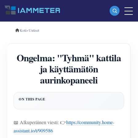
Koti
>
Uutiset
Tuotteet
Yksivaiheinen Wi-Fi-energiamittari (WEM3080)
Ongelma: "Tyhmä" kattila
Kolmivaiheinen Wi-Fi-energiamittari (WEM3080T)
ja käyttämätön
Kolmivaiheinen Wi-Fi-energiamittari (WEM3046T)
aurinkopaneeli
Kolmivaiheinen Wi-Fi-energiamittari (WEM3050T)
WiFi-virranohjain
IAMMETER Cloud Pro
Itsepalvelupalvelu
📖 Alkuperäinen viesti: 👉
https://community.home-
EV laturi
assistant.io/t/909586