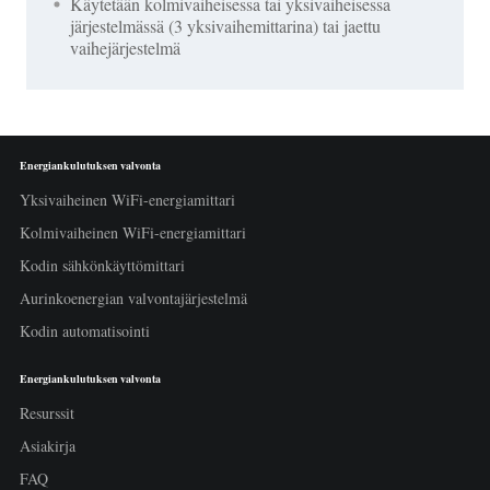
Käytetään kolmivaiheisessa tai yksivaiheisessa
järjestelmässä (3 yksivaihemittarina) tai jaettu
vaihejärjestelmä
Energiankulutuksen valvonta
Yksivaiheinen WiFi-energiamittari
Kolmivaiheinen WiFi-energiamittari
Kodin sähkönkäyttömittari
Aurinkoenergian valvontajärjestelmä
Kodin automatisointi
Energiankulutuksen valvonta
Resurssit
Asiakirja
FAQ