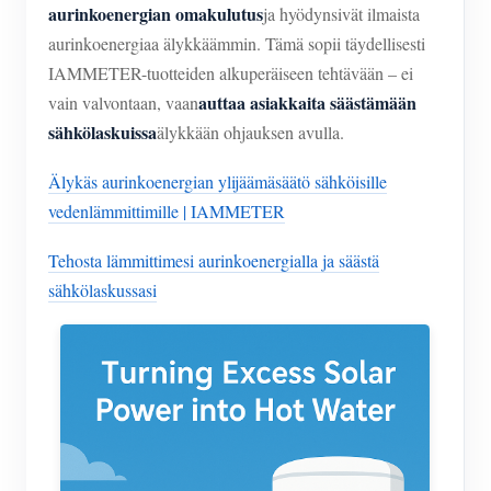
aurinkoenergian omakulutus
ja hyödynsivät ilmaista
aurinkoenergiaa älykkäämmin. Tämä sopii täydellisesti
IAMMETER-tuotteiden alkuperäiseen tehtävään – ei
auttaa asiakkaita säästämään
vain valvontaan, vaan
sähkölaskuissa
älykkään ohjauksen avulla.
Älykäs aurinkoenergian ylijäämäsäätö sähköisille
vedenlämmittimille | IAMMETER
Tehosta lämmittimesi aurinkoenergialla ja säästä
sähkölaskussasi