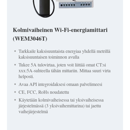
Kolmivaiheinen Wi-Fi-energiamittari
(WEM3046T)
Tarkkaile kaksisuuntaista energiaa yhdellä metrillä
kaksisuuntaisen toiminnon avulla
Tukee 5A tulovirtaa, joten voit liittää omat CT:si
xxx:5A-suhteella tähän mittariin. Mittaa suuri virta
helposti.
Avaa API integroidaksesi omaan palvelimeesi
CE, FCC, RoHs noudatettu
Käytetään kolmivaiheisessa tai yksivaiheisessa
järjestelmässä (3 yksivaihemittarina) tai jaettu
vaihejärjestelmä