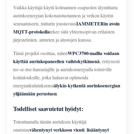
Vaikka käyttäjä käytti kolmannen osapuolen älymittaria
aurinkoenergian kokonaistuotannon ja verkon käytön
IAMMETERin avoin
seuraamiseen, mittarin joustavuus
MQTT-protokolla
tekee siitä yhteensopivan erilaisten
järjestelmien, anturien ja alustojen kanssa.
WPC3700-mallia voidaan
Tämä projekti osoittaa, miten
käyttää aurinkopaneelien vaihtokytkimenä
, erityisesti
tee-se-itse-harrastajille ja aurinkoenergialla toimiville
kotitalouksille, jotka haluavat optimoida
älykäs kytkentä aurinkoenergian
energiankulutuksensa
ylijäämään perustuen
.
Todelliset saavutetut hyödyt:
Toteuttamalla tämän asetuksen käyttäjä
vähentynyt verkkoon vienti
lisääntynyt
onnistuu
,