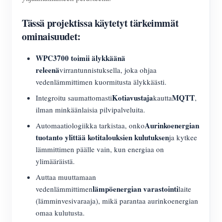
Tässä projektissa käytetyt tärkeimmät
ominaisuudet:
WPC3700 toimii älykkäänä
releenä
virrantunnistuksella, joka ohjaa
vedenlämmittimen kuormitusta älykkäästi.
Kotiavustaja
MQTT
Integroitu saumattomasti
kautta
,
ilman minkäänlaisia pilvipalveluita.
Aurinkoenergian
Automaatiologiikka tarkistaa, onko
tuotanto ylittää kotitalouksien kulutuksen
ja kytkee
lämmittimen päälle vain, kun energiaa on
ylimääräistä.
Auttaa muuttamaan
lämpöenergian varastointi
vedenlämmittimen
laite
(lämminvesivaraaja), mikä parantaa aurinkoenergian
omaa kulutusta.