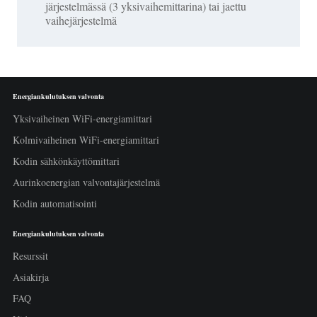
järjestelmässä (3 yksivaihemittarina) tai jaettu
vaihejärjestelmä
Energiankulutuksen valvonta
Yksivaiheinen WiFi-energiamittari
Kolmivaiheinen WiFi-energiamittari
Kodin sähkönkäyttömittari
Aurinkoenergian valvontajärjestelmä
Kodin automatisointi
Energiankulutuksen valvonta
Resurssit
Asiakirja
FAQ