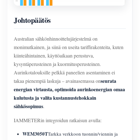
Johtopäätös
Australian sähkönhinnoittelujärjestelmä on
monimutkainen, ja siinä on useita tariffirakenteita, kuten
kiinteähintainen, käyttöaikaan perustuva,
kysyntäperusteinen ja kuormitusperusteinen.
Aurinkotalouksille pelkkä paneelien asentaminen ei
seurata
takaa pienempiä laskuja – avainasemassa on
energian virtausta, optimoida aurinkoenergian omaa
kulutusta ja valita kustannustehokkain
sähkösopimus
.
IAMMETERin integroidun ratkaisun avulla:
WEM3050T
Tarkka verkkoon tuonnin/viennin ja