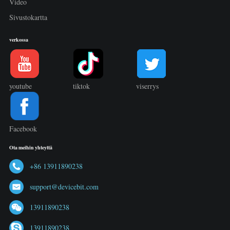
Video
Sivustokartta
verkossa
youtube
tiktok
viserrys
Facebook
Ota meihin yhteyttä
+86 13911890238
support@devicebit.com
13911890238
13911890238