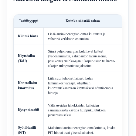
Tariffityyppi
Kuinka säästää rahaa
Lisää aurinkoenergian omaa kulutusta ja
Kiinteä hinta
vähennä verkkoon ostamista.
Siirrä paljon energiaa kuluttavat laitteet
Käyttöaika
(vedenlämmitin, sähköauton latausasema,
(ToU)
pesukone) ruuhka-ajan ulkopuolisille tai hartia-
aikojen ulkopuolisille jaksoille.
Liitä suuritehoiset laitteet, kuten
Kontrolloitu
lämminvesivaraajat, ohjattuun
kuormitus
kuormituskanavaan käyttääksesi edullisempia
hintoja.
Vältä useiden tehokkaiden laitteiden
Kysyntätariffi
samanaikaista käyttöä huippukulutuksen
pienentämiseksi.
Syöttötariffi
Maksimoi aurinkoenergian oma kulutus, koska
(FiT)
FiT-hinnat ovat yleensä alhaiset.