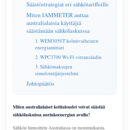
IAMMETER Simulaattori
Säästöstrategiat eri sähkötariffeille
Virtuaalinen mittari
Miten IAMMETER auttaa
australialaisia käyttäjiä
Energian ennuste- ja simulointijärjestelmä
säästämään sähkölaskuissa
Sovellukset
1. WEM3050T kolmivaiheinen
energiamittari
Aurinkosähköjärjestelmän energianäyttö
Store
2. WPC3700 Wi-Fi-virransäädin
Sähkönkulutuksen valvonta
Resurssit
3. Sähkömaksujen
PV-lämmittimen ohjausjärjestelmä
Tuotteen pika-aloitus
simulointijärjestelmä
Yhteisö
Kodin automatisointi
Johtopäätös
Asiakirja
Kehittäjä
Tehdasenergian valvonta
Opetusvideo
Tutkia
Ottaa yhteyttä
FAQ
Miten australialaiset kotitaloudet voivat säästää
Palkinto-ohjelma
Meistä
sähkölaskuissa aurinkoenergian avulla?
Uutiset
Sähkön hinnoittelu Australiassa on monimutkaista.
Blogit