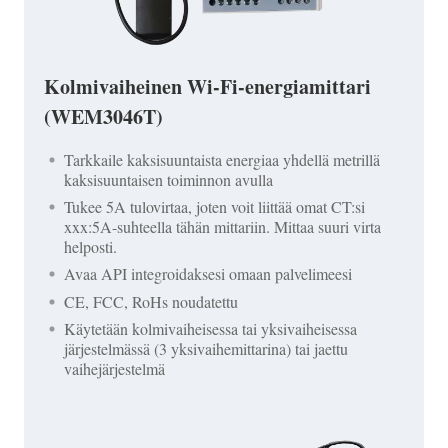
Kolmivaiheinen Wi-Fi-energiamittari
(WEM3046T)
Tarkkaile kaksisuuntaista energiaa yhdellä metrillä
kaksisuuntaisen toiminnon avulla
Tukee 5A tulovirtaa, joten voit liittää omat CT:si
xxx:5A-suhteella tähän mittariin. Mittaa suuri virta
helposti.
Avaa API integroidaksesi omaan palvelimeesi
CE, FCC, RoHs noudatettu
Käytetään kolmivaiheisessa tai yksivaiheisessa
järjestelmässä (3 yksivaihemittarina) tai jaettu
vaihejärjestelmä