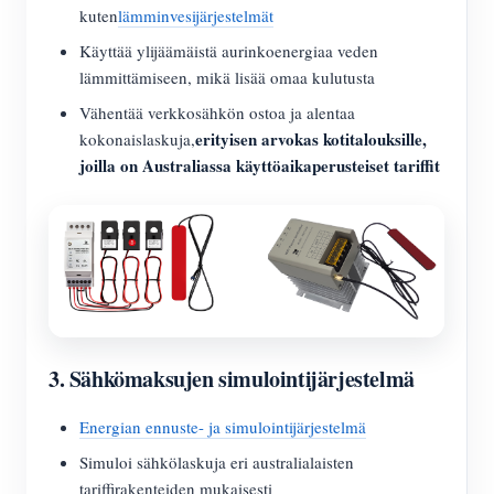
kuten
lämminvesijärjestelmät
Käyttää ylijäämäistä aurinkoenergiaa veden
lämmittämiseen, mikä lisää omaa kulutusta
Vähentää verkkosähkön ostoa ja alentaa
erityisen arvokas kotitalouksille,
kokonaislaskuja,
joilla on Australiassa käyttöaikaperusteiset tariffit
3.
Sähkömaksujen simulointijärjestelmä
Energian ennuste- ja simulointijärjestelmä
Simuloi sähkölaskuja eri australialaisten
tariffirakenteiden mukaisesti