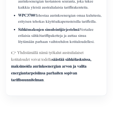
aurinkoenergian tuotannon seuranta, joka tukee
kaikkia yleisiä australialaisia tariffirakenteita.
WPC3700
Tehostaa aurinkoenergian omaa kulutusta,
erityisen tehokas käyttöaikaperusteisilla tariffeilla.
Sähkömaksujen simulointijärjestelmä
Vertailee
erilaisia sähkötariffipaketteja ja auttaa sinua
löytämään parhaan vaihtoehdon kotitaloudellesi.
👉 Yhdistämällä nämä työkalut australialaiset
säästää sähkölaskuissa,
kotitaloudet voivat todella
maksimoida aurinkoenergian arvon ja valita
energiantarpeisiinsa parhaiten sopivan
tariffisuunnitelman
.