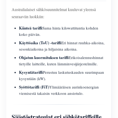
Australialaiset sähkösuunnitelmat kuuluvat yleensä
seuraaviin luokkiin:
Kiinteä tariffi
Sama hinta kilowattituntia kohden
koko päivän.
Käyttöaika (ToU) -tariffi
Eri hinnat ruuhka-aikoina,
sesonkiaikoina ja hiljaisina aikoina.
Ohjatun kuormituksen tariffi
Erikoisalennushinnat
tietyille laitteille, kuten lämminvesijärjestelmille.
Kysyntätariffi
Perustuu laskutuskauden suurimpaan
kysyntään (kW).
Syöttötariffi (FiT)
Ylimääräisen aurinkoenergian
viemisestä takaisin verkkoon ansiotulo.
Säästöstrategiat eri sähkötariffeille