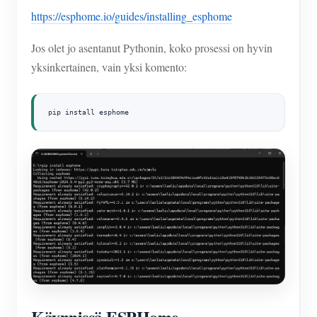
https://esphome.io/guides/installing_esphome
Jos olet jo asentanut Pythonin, koko prosessi on hyvin
yksinkertainen, vain yksi komento:
pip install esphome
Käynnissä ESPHome