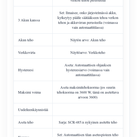
Set: Ilmaisee, onko järjestelmässä akku,
kytkeytyy päälle säätääkseen tehoa verkon
3 Akun kanssa
tehon ja akkuvirran perusteella (voimassa
vain automaattitilassa)
Akun teho
Näytön arvo: Akun teho
Verkkovirta
Näyttöarvo: Verkkoteho
Aseta: Automaattisen ohjauksen
Hystereesi
hystereesiarvo (voimassa vain
automaattitilassa)
Aseta maksimitehokuorma (jos suurin
Maksimi voima
tehokuorma on 3600 W, tämä on asetettava
arvoon 3600)
Uudelleenkäynnistää
Aseta teho
Sarja: SCR-485:n nykyinen asetettu teho
Set: Automaattisen tilan asetuspisteen teho
Kynnys