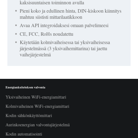
kaksisuuntaisen toiminnon avulla
Pieni koko ja edullinen hinta, DIN-kiskoon kiinnitys
mahtuu siististi mittarilaatikkoon
Avaa API integroidaksesi omaan palvelimeesi
CE, FCC, RoHs noudatettu
Käytetään kolmivaiheisessa tai yksivaiheisessa
järjestelmässä (3 yksivaihemittarina) tai jaettu
vaihejärjestelmä
Energiankulutuksen valvonta
Yksivaiheinen WiFi-energiamittari
Kolmivaiheinen WiFi-energiamittari
Kodin sähkönkäyttömittari
Aurinkoenergian valvontajärjestelmä
Kodin automatisointi