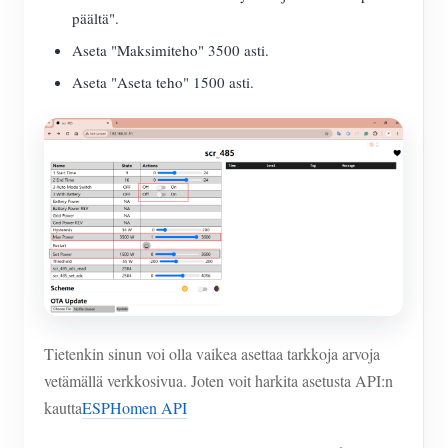
päältä".
Aseta "Maksimiteho" 3500 asti.
Aseta "Aseta teho" 1500 asti.
Tietenkin sinun voi olla vaikea asettaa tarkkoja arvoja
vetämällä verkkosivua. Joten voit harkita asetusta API:n
kautta
ESPHomen API