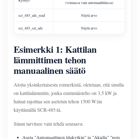
(voimassa vain automaattitilassa)
scr_485_adc_read
Näytä arvo
scr_485_set_adc
Näytä arvo
Esimerkki 1: Kattilan
lämmittimen tehon
manuaalinen säätö
Aloita yksinkertaisesta esimerkistä, oletetaan, että sinulla
on kattilalämmitin, jonka enimmäisteho on 3,5 kW ja
haluat rajoittaa sen asetetun tehon 1500 W:iin
käyttämällä SCR-485:tä.
Sinun tarvitsee vain tehdä seuraava:
Aseta "Automaattinen tilakytkin" ja "Akulla" "pois