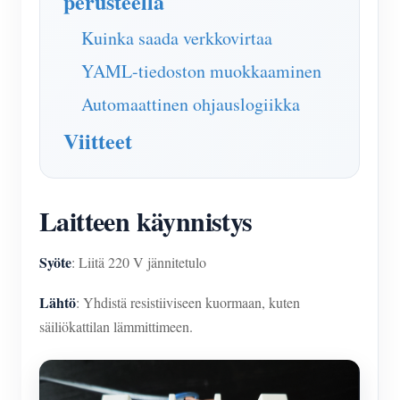
perusteella
Kuinka saada verkkovirtaa
YAML-tiedoston muokkaaminen
Automaattinen ohjauslogiikka
Viitteet
Laitteen käynnistys
Syöte
: Liitä 220 V jännitetulo
Lähtö
: Yhdistä resistiiviseen kuormaan, kuten
säiliökattilan lämmittimeen.