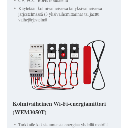
CE, FCC, RoHs noudatettu
Käytetään kolmivaiheisessa tai yksivaiheisessa
järjestelmässä (3 yksivaihemittarina) tai jaettu
vaihejärjestelmä
Kolmivaiheinen Wi-Fi-energiamittari
(WEM3050T)
Tarkkaile kaksisuuntaista energiaa yhdellä metrillä