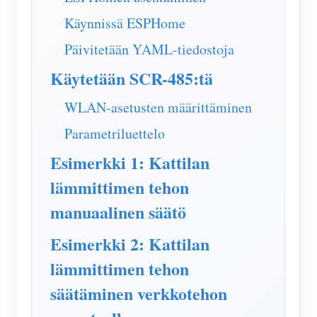
IAMMETER Simulaattori
Käynnissä ESPHome
Virtuaalimittari
Päivitetään YAML-tiedostoja
Energian ennuste- ja simulointijärjestelmä
Käytetään SCR-485:tä
Sovellukset
WLAN-asetusten määrittäminen
Aurinkosähköjärjestelmän energianäyttö
Store
Parametriluettelo
Sähkönkulutuksen seuranta
Resurssit
Esimerkki 1: Kattilan
PV-lämmittimen ohjausjärjestelmä
Tuotteen pika-aloitus
Yhteisö
lämmittimen tehon
Kodin automatisointi
Asiakirja
Kehittäjä
manuaalinen säätö
Tehdasenergian valvonta
Opetusvideo
Tutkia
Ottaa yhteyttä
Esimerkki 2: Kattilan
FAQ
Palkinto-ohjelma
lämmittimen tehon
Meistä
Uutiset
säätäminen verkkotehon
Blogit