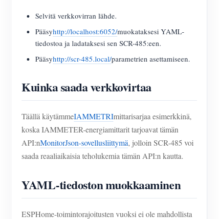
Selvitä verkkovirran lähde.
Pääsy
http://localhost:6052/
muokataksesi YAML-
tiedostoa ja ladataksesi sen SCR-485:een.
Pääsy
http://scr-485.local/
parametrien asettamiseen.
Kuinka saada verkkovirtaa
Täällä käytämme
IAMMETRI
mittarisarjaa esimerkkinä,
koska IAMMETER-energiamittarit tarjoavat tämän
API:n
MonitorJson-sovellusliittymä
, jolloin SCR-485 voi
saada reaaliaikaisia teholukemia tämän API:n kautta.
YAML-tiedoston muokkaaminen
ESPHome-toimintorajoitusten vuoksi ei ole mahdollista