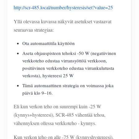
http://scr-485.local/number/hysteresis/set?value=25
Yllä olevassa kuvassa näkyvät asetukset vastaavat
seuraavaa strategiaa:
Ota automaattitila käyttöön
Aseta ohjauspisteen tehoksi -50 W (negatiivinen
verkkoteho edustaa virransyöttöä verkkoon,
positiivinen verkkoteho edustaa virrankulutusta
verkosta), hystereesi 25 W
Tämä automaattinen strategia on voimassa joka
päivä klo 9–16.
Eli kun verkon teho on suurempi kuin -25 W
(kynnys+hystereesi), SCR-485 vähentää tehoa,
vähennyksen ollessa verkkoteho - kynnys.
Kun verkon teho on alle -75 W (kynnyshystereesi),