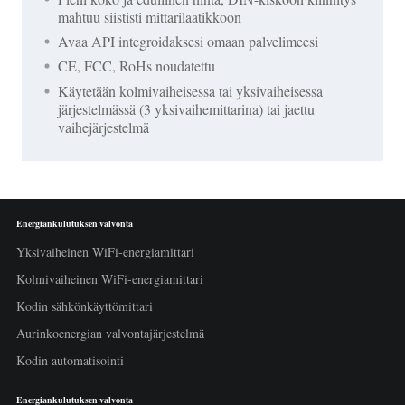
mahtuu siististi mittarilaatikkoon
Avaa API integroidaksesi omaan palvelimeesi
CE, FCC, RoHs noudatettu
Käytetään kolmivaiheisessa tai yksivaiheisessa
järjestelmässä (3 yksivaihemittarina) tai jaettu
vaihejärjestelmä
Energiankulutuksen valvonta
Yksivaiheinen WiFi-energiamittari
Kolmivaiheinen WiFi-energiamittari
Kodin sähkönkäyttömittari
Aurinkoenergian valvontajärjestelmä
Kodin automatisointi
Energiankulutuksen valvonta