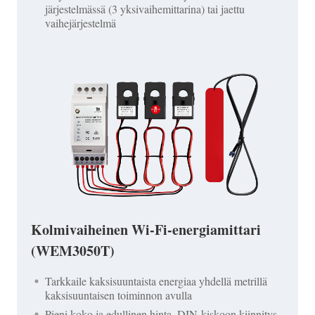
järjestelmässä (3 yksivaihemittarina) tai jaettu
vaihejärjestelmä
Kolmivaiheinen Wi-Fi-energiamittari
(WEM3050T)
Tarkkaile kaksisuuntaista energiaa yhdellä metrillä
kaksisuuntaisen toiminnon avulla
Pieni koko ja edullinen hinta, DIN-kiskoon kiinnitys