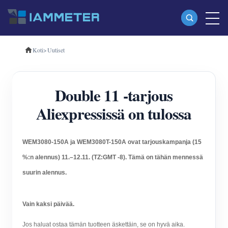
Koti
>
Uutiset
Tuotteet
Yksivaiheinen Wi-Fi-energiamittari (WEM3080)
Double 11 -tarjous
Kolmivaiheinen Wi-Fi-energiamittari (WEM3080T)
Aliexpressissä on tulossa
Kolmivaiheinen Wi-Fi-energiamittari (WEM3046T)
Kolmivaiheinen Wi-Fi-energiamittari (WEM3050T)
WEM3080-150A ja WEM3080T-150A ovat tarjouskampanja (15
WiFi-virranohjain
%:n alennus) 11.–12.11. (TZ:GMT -8).
Tämä on tähän mennessä
IAMMETER Cloud Pro
suurin alennus.
Itsepalvelupalvelu
Vain kaksi päivää.
EV laturi
Jos haluat ostaa tämän tuotteen äskettäin, se on hyvä aika.