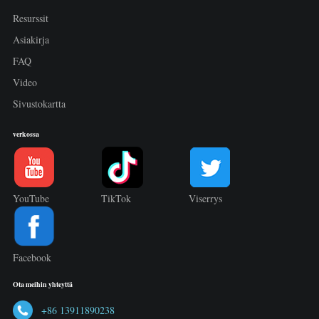
Resurssit
Asiakirja
FAQ
Video
Sivustokartta
verkossa
YouTube
TikTok
Viserrys
Facebook
Ota meihin yhteyttä
+86 13911890238