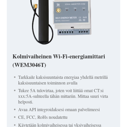
Kolmivaiheinen Wi-Fi-energiamittari
(WEM3046T)
Tarkkaile kaksisuuntaista energiaa yhdellä metrillä
kaksisuuntaisen toiminnon avulla
Tukee 5A tulovirtaa, joten voit liittää omat CT:si
xxx:5A-suhteella tähän mittariin. Mittaa suuri virta
helposti.
Avaa API integroidaksesi omaan palvelimeesi
CE, FCC, RoHs noudatettu
Käytetään kolmivaiheisessa tai yksivaiheisessa