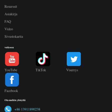
Resurssit
Asiakirja
FAQ
Video
Sivustokartta
verkossa
YouTube
TikTok
Viserrys
Facebook
Ota meihin yhteyttä
+86 13911890238