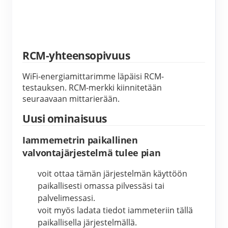
IAMMETER Simulaattori
Virtuaalimittari
Energian ennuste- ja simulointijärjestelmä
RCM-yhteensopivuus
Sovellukset
WiFi-energiamittarimme läpäisi RCM-
Aurinkosähköjärjestelmän energianäyttö
Store
testauksen. RCM-merkki kiinnitetään 
seuraavaan mittarierään.
Sähkönkulutuksen seuranta
Resurssit
Uusi ominaisuus
PV-lämmittimen ohjausjärjestelmä
Tuotteen pika-aloitus
Yhteisö
Iammemetrin paikallinen
Kodin automatisointi
Asiakirja
Kehittäjä
valvontajärjestelmä tulee pian
Tehdasenergian valvonta
Opetusvideo
Tutkia
Ottaa yhteyttä
voit ottaa tämän järjestelmän käyttöön 
paikallisesti omassa pilvessäsi tai 
FAQ
Palkinto-ohjelma
Meistä
palvelimessasi.
Uutiset
voit myös ladata tiedot iammeteriin tällä 
paikallisella järjestelmällä.
Blogit