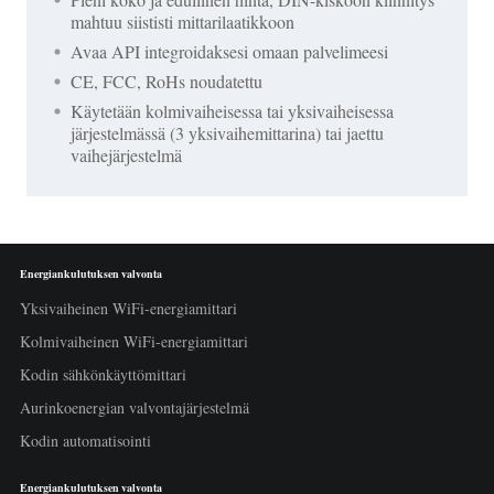
mahtuu siististi mittarilaatikkoon
Avaa API integroidaksesi omaan palvelimeesi
CE, FCC, RoHs noudatettu
Käytetään kolmivaiheisessa tai yksivaiheisessa
järjestelmässä (3 yksivaihemittarina) tai jaettu
vaihejärjestelmä
Energiankulutuksen valvonta
Yksivaiheinen WiFi-energiamittari
Kolmivaiheinen WiFi-energiamittari
Kodin sähkönkäyttömittari
Aurinkoenergian valvontajärjestelmä
Kodin automatisointi
Energiankulutuksen valvonta