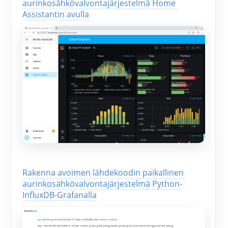
aurinkosähkövalvontajärjestelmä Home 
Assistantin avulla
Rakenna avoimen lähdekoodin paikallinen 
aurinkosähkövalvontajärjestelmä Python-
InfluxDB-Grafanalla