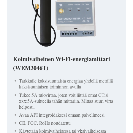
Kolmivaiheinen Wi-Fi-energiamittari
(WEM3046T)
Tarkkaile kaksisuuntaista energiaa yhdellä metrillä
kaksisuuntaisen toiminnon avulla
Tukee 5A tulovirtaa, joten voit liittää omat CT:si
xxx:5A-suhteella tähän mittariin. Mittaa suuri virta
helposti.
Avaa API integroidaksesi omaan palvelimeesi
CE, FCC, RoHs noudatettu
Käytetään kolmivaiheisessa tai yksivaiheisessa