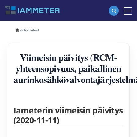
Koti
>
Uutiset
Tuotteet
Yksivaiheinen Wi-Fi-energiamittari (WEM3080)
Viimeisin päivitys (RCM-
Kolmivaiheinen Wi-Fi-energiamittari (WEM3080T)
yhteensopivuus, paikallinen
Kolmivaiheinen Wi-Fi-energiamittari (WEM3046T)
aurinkosähkövalvontajärjestelm
Kolmivaiheinen Wi-Fi-energiamittari (WEM3050T)
WiFi-virranohjain
IAMMETER Cloud Pro
Iameterin viimeisin päivitys
Itsepalvelupalvelu
(2020-11-11)
EV laturi