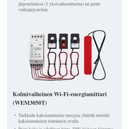
järjestelmässä (3 yksivaihemittarina) tai jaettu
vaihejärjestelmä
Kolmivaiheinen Wi-Fi-energiamittari
(WEM3050T)
Tarkkaile kaksisuuntaista energiaa yhdellä metrillä
kaksisuuntaisen toiminnon avulla
Pieni koko ja edullinen hinta, DIN-kiskoon kiinnitys