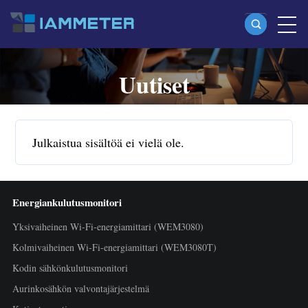
Uutiset
Tuotteet
Yksivaiheinen Wi-Fi-energiamittari (WEM3080)
Split-phase Wi-Fi-energiamittari (WEM2067)
Julkaistua sisältöä ei vielä ole.
Kolmivaiheinen Wi-Fi-energiamittari (WEM3080T)
Kolmivaiheinen Wi-Fi-energiamittari (WEM3046T)
Energiankulutusmonitori
Kolmivaiheinen Wi-Fi-energiamittari (WEM3050T)
Yksivaiheinen Wi-Fi-energiamittari (WEM3080)
WiFi-tehosäädin
Kolmivaiheinen Wi-Fi-energiamittari (WEM3080T)
IAMMETER Cloud Pro
Kodin sähkönkulutusmonitori
Itseisännöintipalvelu
Aurinkosähkön valvontajärjestelmä