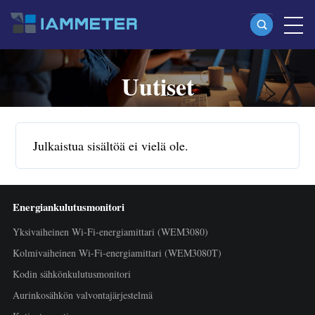
Uutiset
Tuotteet
Yksivaiheinen Wi-Fi-energiamittari (WEM3080)
Split-phase Wi-Fi-energiamittari (WEM2067)
Julkaistua sisältöä ei vielä ole.
Kolmivaiheinen Wi-Fi-energiamittari (WEM3080T)
Kolmivaiheinen Wi-Fi-energiamittari (WEM3046T)
Energiankulutusmonitori
Kolmivaiheinen Wi-Fi-energiamittari (WEM3050T)
Yksivaiheinen Wi-Fi-energiamittari (WEM3080)
WiFi-tehosäädin
Kolmivaiheinen Wi-Fi-energiamittari (WEM3080T)
IAMMETER Cloud Pro
Kodin sähkönkulutusmonitori
Itseisännöintipalvelu
Aurinkosähkön valvontajärjestelmä