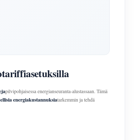
riffiasetuksilla
eja
pilvipohjaisessa energianseuranta-alustassaan. Tämä
ellisia energiakustannuksia
tarkemmin ja tehdä