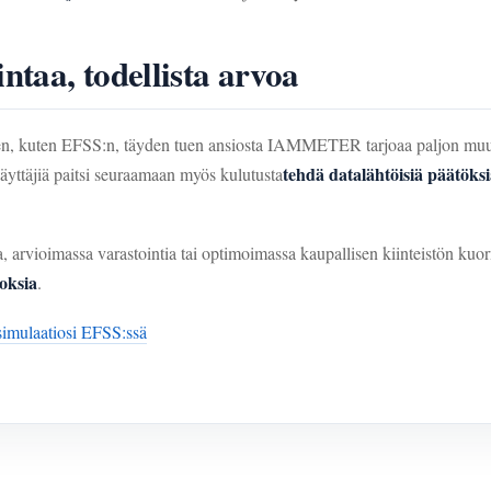
taa, todellista arvoa
jen, kuten EFSS:n, täyden tuen ansiosta IAMMETER tarjoaa paljon muuta
tehdä datalähtöisiä päätöks
äyttäjiä paitsi seuraamaan myös kulutusta
ia, arvioimassa varastointia tai optimoimassa kaupallisen kiinteistön ku
loksia
.
simulaatiosi EFSS:ssä