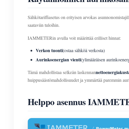
Sähkötariffiasetus on erityisen arvokas asunnonomistajill
saataviin tuloihin.
IAMMETERin avulla voit määrittää erilliset hinnat:
Verkon tuonti
(ostaa sähköä verkosta)
Aurinkoenergian vienti
(ylimääräisen aurinkoener
nettoenergiakusta
Tämä mahdollistaa selkeän laskennan
huippusäästömahdollisuudet ja ymmärtää paremmin aurin
Helppo asennus IAMMETE