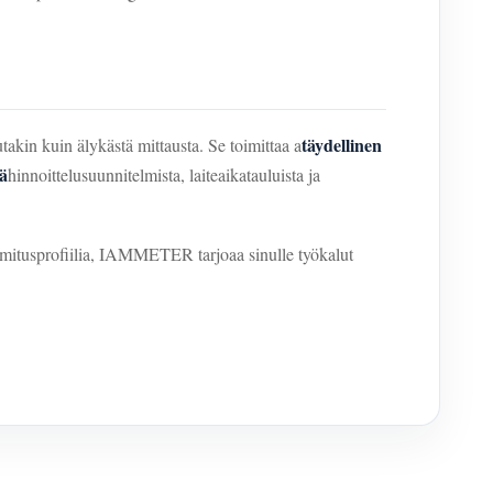
täydellinen
kin kuin älykästä mittausta. Se toimittaa a
iä
hinnoittelusuunnitelmista, laiteaikatauluista ja
ormitusprofiilia, IAMMETER tarjoaa sinulle työkalut