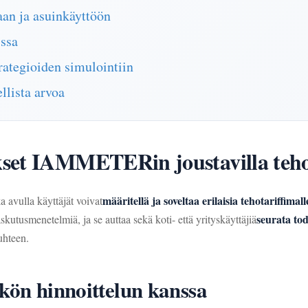
an ja asuinkäyttöön
ssa
rategioiden simulointiin
llista arvoa
et IAMMETERin joustavilla tehota
määritellä ja soveltaa erilaisia tehotariffimall
 avulla käyttäjät voivat
seurata tod
kutusmenetelmiä, ja se auttaa sekä koti- että yrityskäyttäjiä
uhteen.
hkön hinnoittelun kanssa