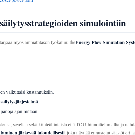
äilytysstrategioiden simulointiin
Energy Flow Simulation Sys
rjoaa myös ammattitason työkalun: the
en vaikuttaisi kustannuksiin.
säilytysjärjestelmä
.
npanoja ajan mittaan.
nsa, soveltaa sekä kiinteähintaista että TOU-hinnoittelumallia ja näh
aminen järkevää taloudellisesti
, joka näyttää ennustetut säästöt eri l