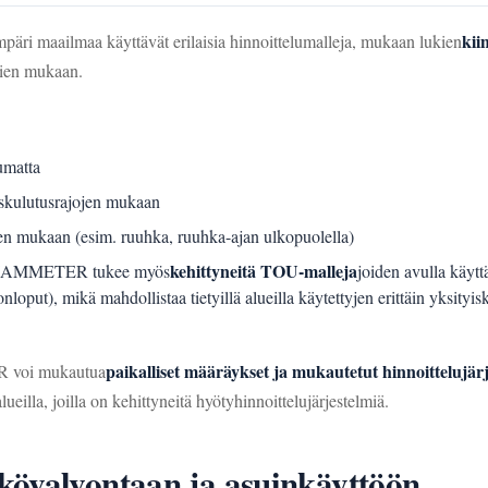
kii
äri maailmaa käyttävät erilaisia hinnoittelumalleja, mukaan lukien
ivien mukaan.
umatta
skulutusrajojen mukaan
jen mukaan (esim. ruuhka, ruuhka-ajan ulkopuolella)
kehittyneitä TOU-malleja
IAMMETER tukee myös
joiden avulla käyttä
onloput), mikä mahdollistaa tietyillä alueilla käytettyjen erittäin yksity
paikalliset määräykset ja mukautetut hinnoittelujär
R voi mukautua
eilla, joilla on kehittyneitä hyötyhinnoittelujärjestelmiä.
kövalvontaan ja asuinkäyttöön