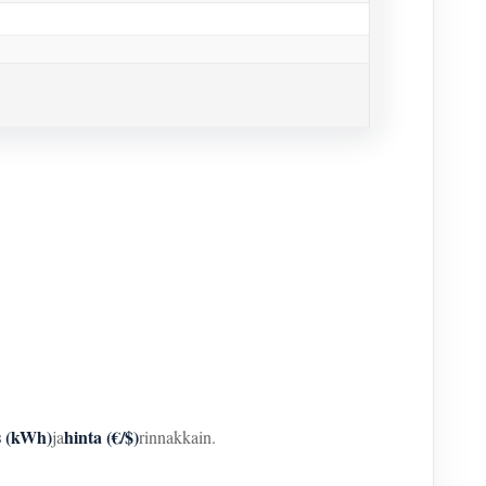
s (kWh)
hinta (€/$)
ja
rinnakkain.