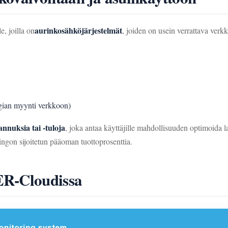
aurinkosähköjärjestelmät
e, joilla on
, joiden on usein verrattava verk
gian myynti verkkoon)
nnuksia tai -tuloja
, joka antaa käyttäjille mahdollisuuden optimoida la
gon sijoitetun pääoman tuottoprosenttia.
R-Cloudissa