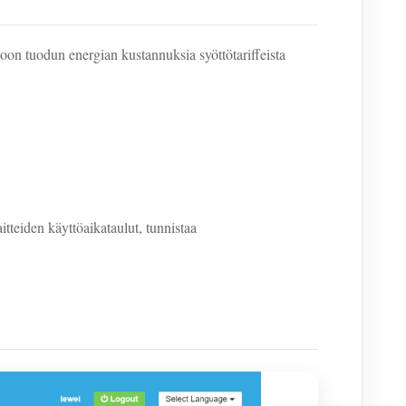
koon tuodun energian kustannuksia syöttötariffeista
itteiden käyttöaikataulut, tunnistaa