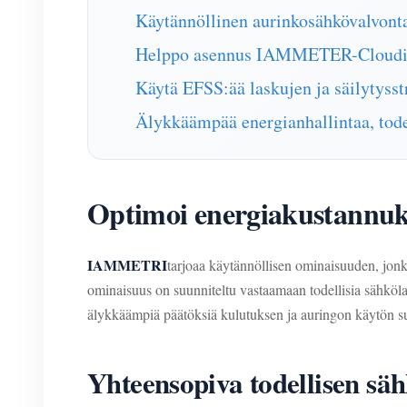
Käytännöllinen aurinkosähkövalvonta
Helppo asennus IAMMETER-Cloudi
Käytä EFSS:ää laskujen ja säilytysst
Älykkäämpää energianhallintaa, tode
Optimoi energiakustannuks
IAMMETRI
tarjoaa käytännöllisen ominaisuuden, jonka
ominaisuus on suunniteltu vastaamaan todellisia sähkölas
älykkäämpiä päätöksiä kulutuksen ja auringon käytön s
Yhteensopiva todellisen sä