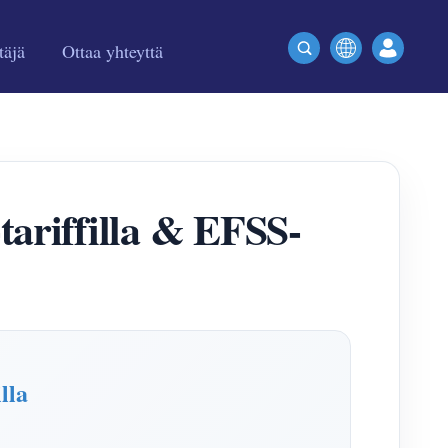
täjä
Ottaa yhteyttä
riffilla & EFSS-
lla