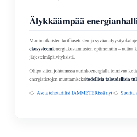
Älykkäämpää energianhallin
Monimutkaisten tariffiasetusten ja syväanalyysityökalu
ekosysteemi
energiakustannusten optimointiin – auttaa k
järjestelmäpäivityksistä.
Olitpa sitten johtamassa aurinkoenergialla toimivaa kot
todellisia taloudellisia tu
energiatietojen muuttamiseksi
👉
Aseta tehotariffisi IAMMETERissä nyt
👉
Suorita 