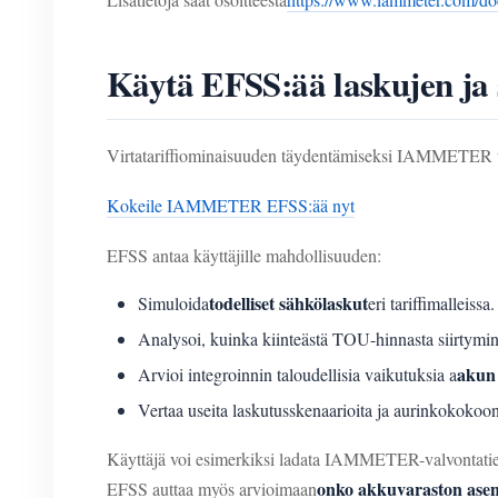
Käytä EFSS:ää laskujen ja s
Virtatariffiominaisuuden täydentämiseksi IAMMETER ta
Kokeile IAMMETER EFSS:ää nyt
EFSS antaa käyttäjille mahdollisuuden:
todelliset sähkölaskut
Simuloida
eri tariffimalleissa.
Analysoi, kuinka kiinteästä TOU-hinnasta siirtymin
akun 
Arvioi integroinnin taloudellisia vaikutuksia a
Vertaa useita laskutusskenaarioita ja aurinkokokoo
Käyttäjä voi esimerkiksi ladata IAMMETER-valvontatieto
onko akkuvaraston asent
EFSS auttaa myös arvioimaan