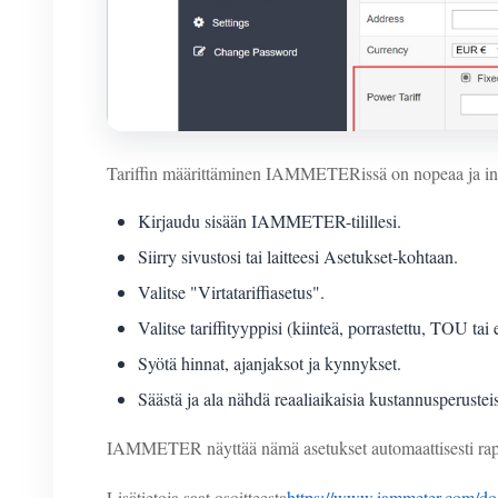
Tariffin määrittäminen IAMMETERissä on nopeaa ja intu
Kirjaudu sisään IAMMETER-tilillesi.
Siirry sivustosi tai laitteesi Asetukset-kohtaan.
Valitse "Virtatariffiasetus".
Valitse tariffityyppisi (kiinteä, porrastettu, TOU ta
Syötä hinnat, ajanjaksot ja kynnykset.
Säästä ja ala nähdä reaaliaikaisia kustannusperusteis
IAMMETER näyttää nämä asetukset automaattisesti rapor
Lisätietoja saat osoitteesta
https://www.iammeter.com/docs