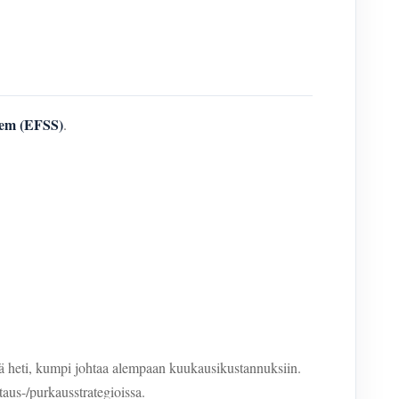
tem (EFSS)
.
dä heti, kumpi johtaa alempaan kuukausikustannuksiin.
ataus-/purkausstrategioissa.