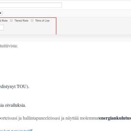
itiivista:
i edistynyt TOU).
ia oivalluksia.
energiankulutu
teissasi ja hallintapaneeleissasi ja näyttää molemmat
/set-power-tariff