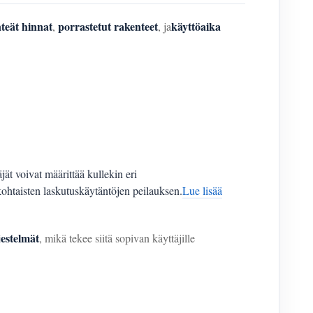
nteät hinnat
porrastetut rakenteet
käyttöaika
,
, ja
jät voivat määrittää kullekin eri
iskohtaisten laskutuskäytäntöjen peilauksen.
Lue lisää
jestelmät
, mikä tekee siitä sopivan käyttäjille