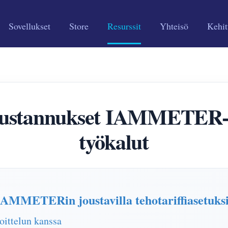
Sovellukset
Store
Resurssit
Yhteisö
Kehit
kustannukset IAMMETER-ta
työkalut
AMMETERin joustavilla tehotariffiasetuksi
oittelun kanssa