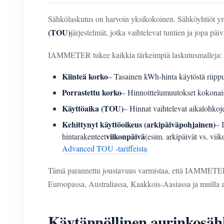
Sähkölaskutus on harvoin yksikokoinen. Sähköyhtiöt ymp
(TOU)
järjestelmät, jotka vaihtelevat tuntien ja jopa pä
IAMMETER tukee kaikkia tärkeimpiä laskutusmalleja:
Kiinteä korko
– Tasainen kWh-hinta käytöstä riipp
Porrastettu korko
– Hinnoittelumuutokset kokonai
Käyttöaika (TOU)
– Hinnat vaihtelevat aikalohko
Kehittynyt käyttöoikeus (arkipäiväpohjainen)
– 
viikonpäivä
hintarakenteet
(esim. arkipäivät vs. viik
Advanced TOU -tariffeista
Tämä parannettu joustavuus varmistaa, että IAMMETE
Euroopassa, Australiassa, Kaakkois-Aasiassa ja muilla alu
Käytännöllinen aurinkosäh